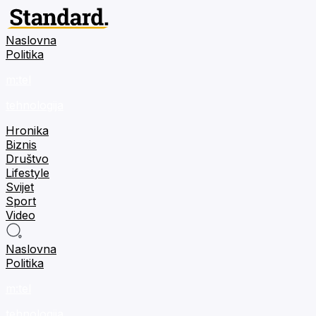
Naslovna
Politika
m:tel
tehnologija
Hronika
Biznis
Društvo
Lifestyle
Svijet
Sport
Video
Naslovna
Politika
m:tel
tehnologija