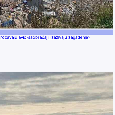
avaju avio-saobraćaj i izazivaju zagađenje?