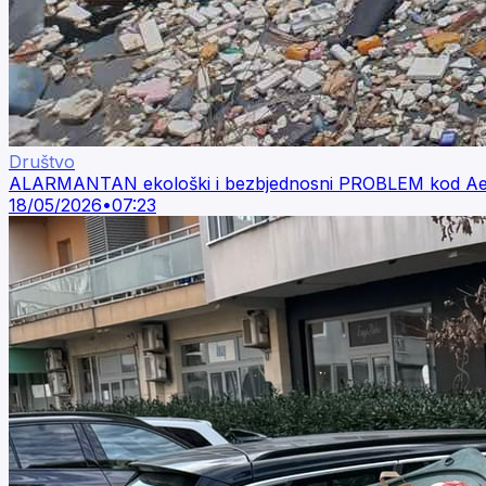
Društvo
ALARMANTAN ekološki i bezbjednosni PROBLEM kod Aerodr
18/05/2026
•
07:23