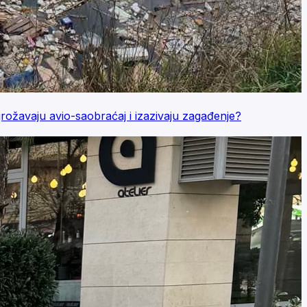
avaju avio-saobraćaj i izazivaju zagađenje?