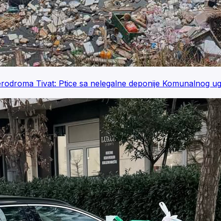
oma Tivat: Ptice sa nelegalne deponije Komunalnog ugrož