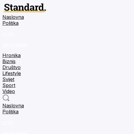
Naslovna
Politika
m:tel
tehnologija
Hronika
Biznis
Društvo
Lifestyle
Svijet
Sport
Video
Naslovna
Politika
m:tel
tehnologija