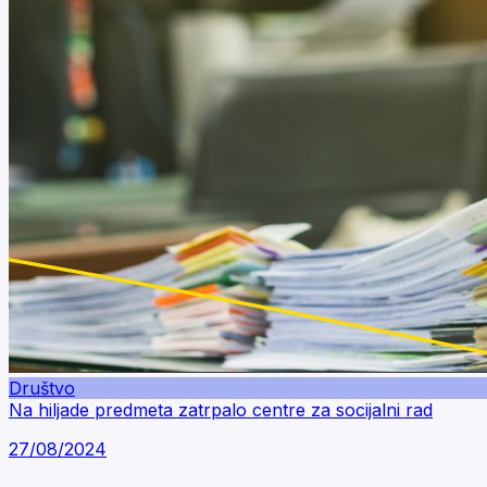
Društvo
Na hiljade predmeta zatrpalo centre za socijalni rad
27/08/2024