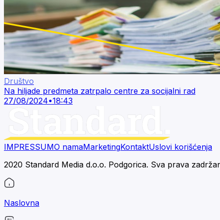
Društvo
Na hiljade predmeta zatrpalo centre za socijalni rad
27/08/2024
•
18:43
IMPRESSUM
O nama
Marketing
Kontakt
Uslovi korišćenja
2020 Standard Media d.o.o. Podgorica. Sva prava zadrža
Naslovna