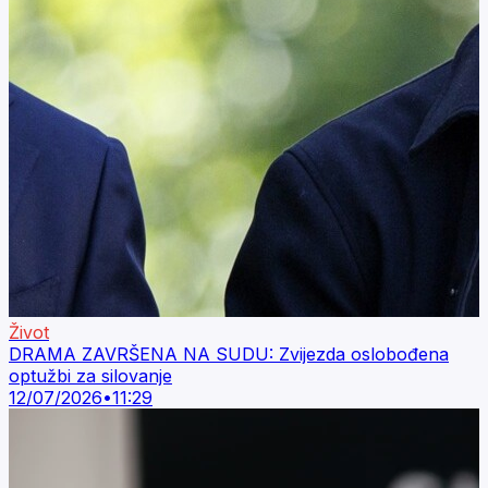
Život
DRAMA ZAVRŠENA NA SUDU: Zvijezda oslobođena
optužbi za silovanje
12/07/2026
•
11:29