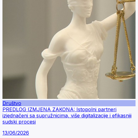
Društvo
PREDLOG IZMJENA ZAKONA: Istopolni partneri
izjednačeni sa supružnicima, više digitalizacije i efikasniji
sudski procesi
13/06/2026