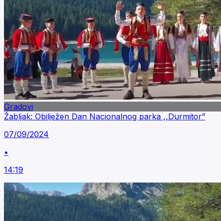
Gradovi
Žabljak: Obilježen Dan Nacionalnog parka ,,Durmitor”
07/09/2024
•
14:19