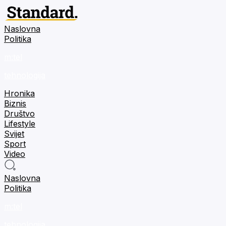
Naslovna
Politika
m:tel
tehnologija
Hronika
Biznis
Društvo
Lifestyle
Svijet
Sport
Video
Naslovna
Politika
m:tel
tehnologija