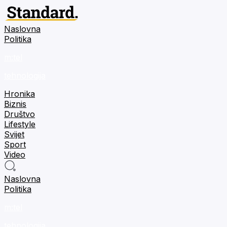
Naslovna
Politika
m:tel
tehnologija
Hronika
Biznis
Društvo
Lifestyle
Svijet
Sport
Video
Naslovna
Politika
m:tel
tehnologija