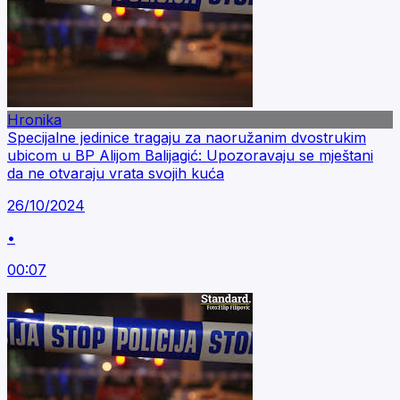
Hronika
Specijalne jedinice tragaju za naoružanim dvostrukim
ubicom u BP Alijom Balijagić: Upozoravaju se mještani
da ne otvaraju vrata svojih kuća
26/10/2024
•
00:07