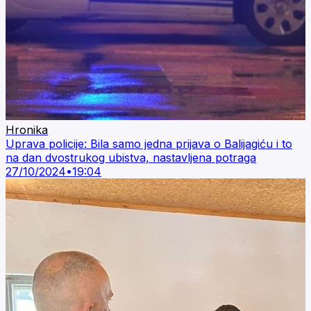
Hronika
Uprava policije: Bila samo jedna prijava o Balijagiću i to
na dan dvostrukog ubistva, nastavljena potraga
27/10/2024
•
19:04