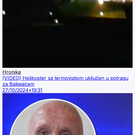
Hronika
(VIDEO) Helikopter sa termovizijom uključen u potragu
za Balijagićem
27/10/2024
•
19:31