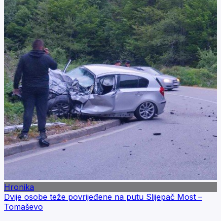
Hronika
Dvije osobe teže povrijeđene na putu Slijepač Most –
Tomaševo