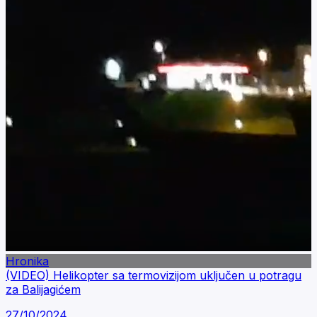
Hronika
(VIDEO) Helikopter sa termovizijom uključen u potragu
za Balijagićem
27/10/2024