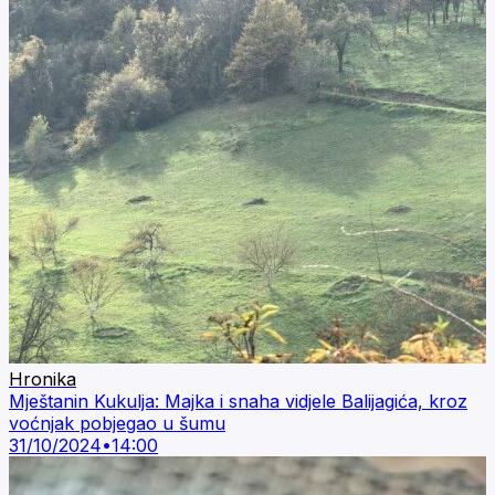
Hronika
Mještanin Kukulja: Majka i snaha vidjele Balijagića, kroz
voćnjak pobjegao u šumu
31/10/2024
•
14:00