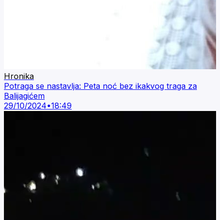
Hronika
Potraga se nastavlja: Peta noć bez ikakvog traga za
Balijagićem
29/10/2024
•
18:49