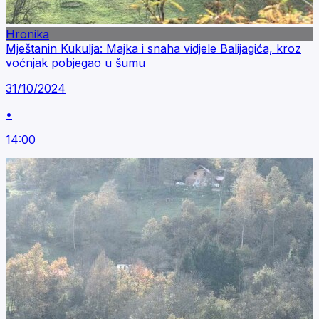
Hronika
Mještanin Kukulja: Majka i snaha vidjele Balijagića, kroz
voćnjak pobjegao u šumu
31/10/2024
•
14:00