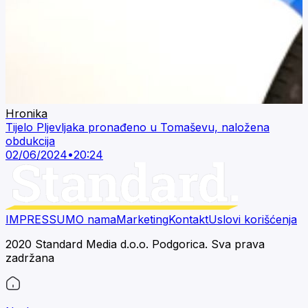
Hronika
Tijelo Pljevljaka pronađeno u Tomaševu, naložena
obdukcija
02/06/2024
•
20:24
IMPRESSUM
O nama
Marketing
Kontakt
Uslovi korišćenja
2020 Standard Media d.o.o. Podgorica. Sva prava
zadržana