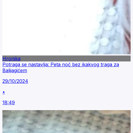
Hronika
Potraga se nastavlja: Peta noć bez ikakvog traga za
Balijagićem
29/10/2024
•
18:49