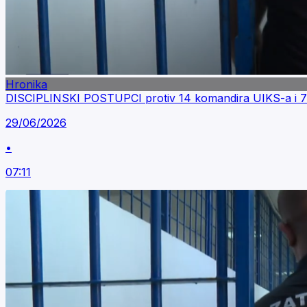
Hronika
DISCIPLINSKI POSTUPCI protiv 14 komandira UIKS-a i 7
29/06/2026
•
07:11