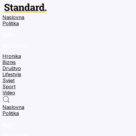
Naslovna
Politika
m:tel
tehnologija
Hronika
Biznis
Društvo
Lifestyle
Svijet
Sport
Video
Naslovna
Politika
m:tel
tehnologija