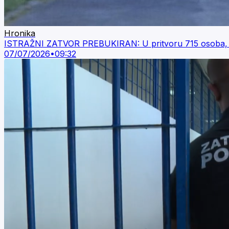
Hronika
ISTRAŽNI ZATVOR PREBUKIRAN: U pritvoru 715 osoba, u 
07/07/2026
•
09:32