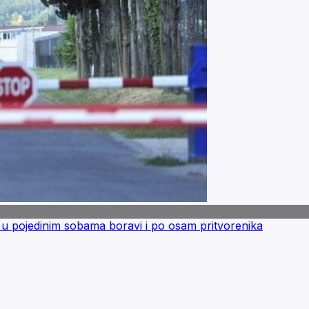
pojedinim sobama boravi i po osam pritvorenika