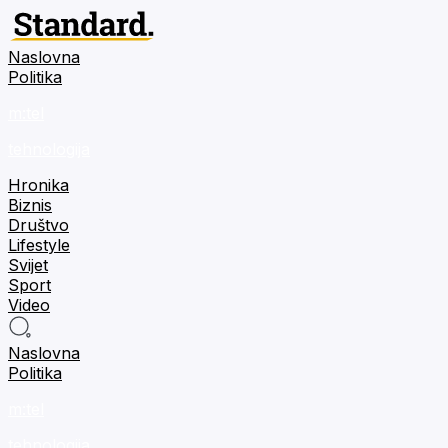
Naslovna
Politika
m:tel
tehnologija
Hronika
Biznis
Društvo
Lifestyle
Svijet
Sport
Video
Naslovna
Politika
m:tel
tehnologija