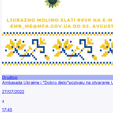
Društvo
Ambasada Ukrajine i ”Dobro djelo”pozivaju na otvaranje 
27/07/2022
•
17:45