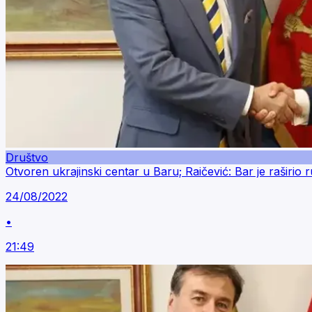
Društvo
Otvoren ukrajinski centar u Baru; Raičević: Bar je raširio r
24/08/2022
•
21:49