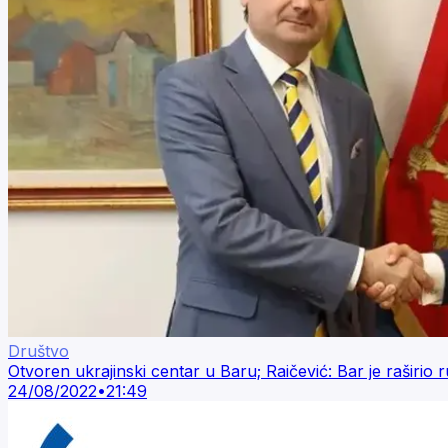
Društvo
Otvoren ukrajinski centar u Baru; Raičević: Bar je raširio r
24/08/2022
•
21:49