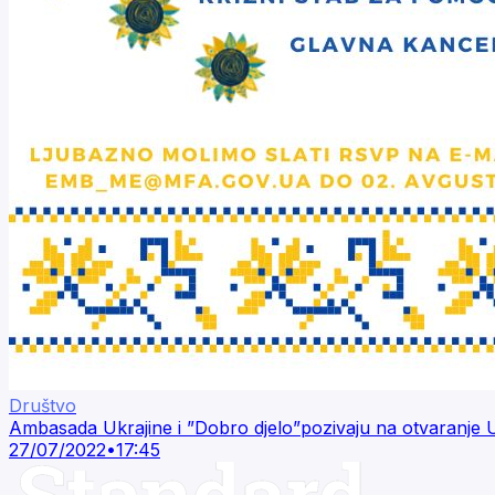
Društvo
Ambasada Ukrajine i ”Dobro djelo”pozivaju na otvaranje 
27/07/2022
•
17:45