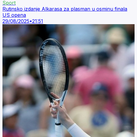
Sport
Rutinsko izdanje Alkarasa za plasman u osminu finala
US opena
29/08/2025
•
21:51