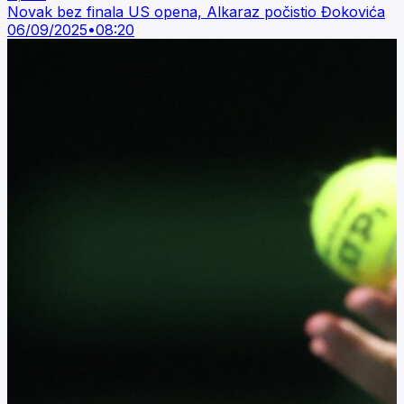
Novak bez finala US opena, Alkaraz počistio Đokovića
06/09/2025
•
08:20