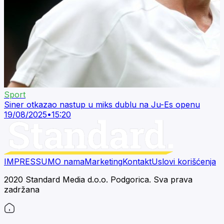
Sport
Siner otkazao nastup u miks dublu na Ju-Es openu
19/08/2025
•
15:20
IMPRESSUM
O nama
Marketing
Kontakt
Uslovi korišćenja
2020 Standard Media d.o.o. Podgorica. Sva prava
zadržana