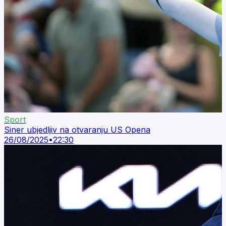
Sport
Siner ubjedljiv na otvaranju US Opena
26/08/2025
•
22:30