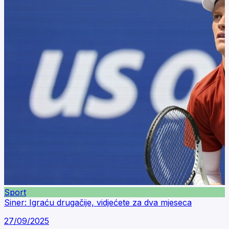
Sport
Siner: Igraću drugačije, vidjećete za dva mjeseca
27/09/2025