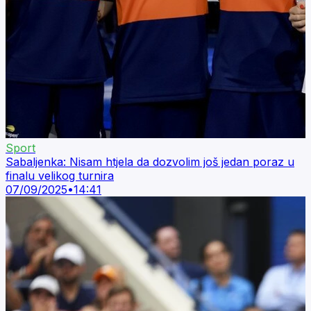
Sport
Sabaljenka: Nisam htjela da dozvolim još jedan poraz u
finalu velikog turnira
07/09/2025
•
14:41