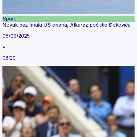
Sport
Novak bez finala US opena, Alkaraz počistio Đokovića
06/09/2025
•
08:20