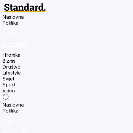
Naslovna
Politika
m:tel
tehnologija
Hronika
Biznis
Društvo
Lifestyle
Svijet
Sport
Video
Naslovna
Politika
m:tel
tehnologija