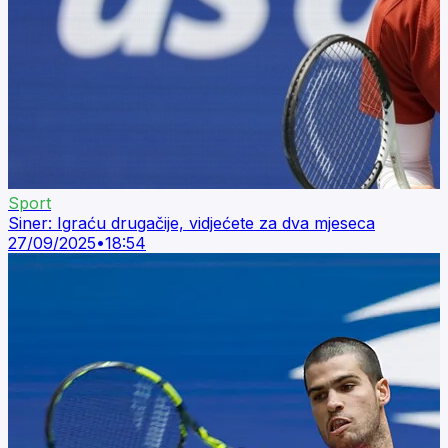
Sport
Siner: Igraću drugačije, vidjećete za dva mjeseca
27/09/2025
•
18:54