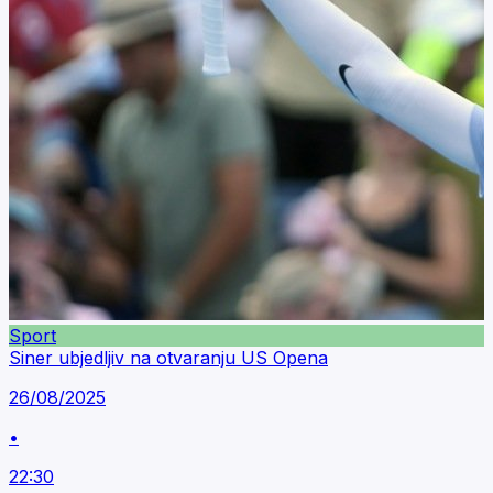
Sport
Siner ubjedljiv na otvaranju US Opena
26/08/2025
•
22:30