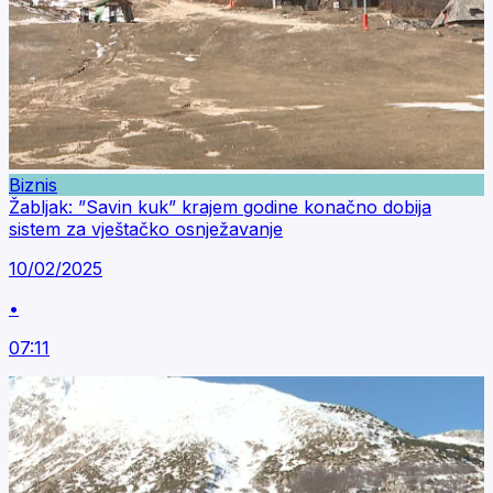
Biznis
Žabljak: ”Savin kuk” krajem godine konačno dobija
sistem za vještačko osnježavanje
10/02/2025
•
07:11