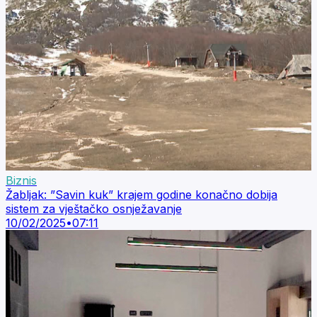
Biznis
Žabljak: ”Savin kuk” krajem godine konačno dobija
sistem za vještačko osnježavanje
10/02/2025
•
07:11