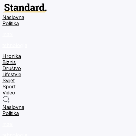
Naslovna
Politika
m:tel
tehnologija
Hronika
Biznis
Društvo
Lifestyle
Svijet
Sport
Video
Naslovna
Politika
m:tel
tehnologija