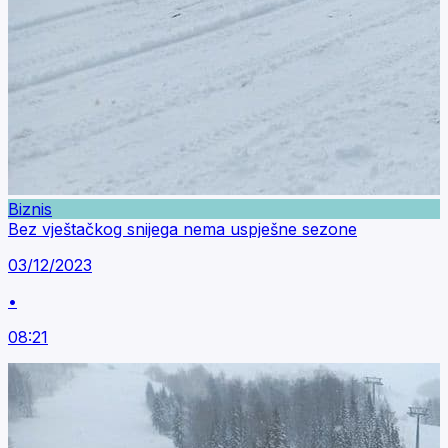
Biznis
Bez vještačkog snijega nema uspješne sezone
03/12/2023
•
08:21