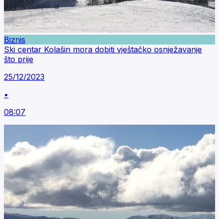
Biznis
Ski centar Kolašin mora dobiti vještačko osnježavanje
što prije
25/12/2023
•
08:07