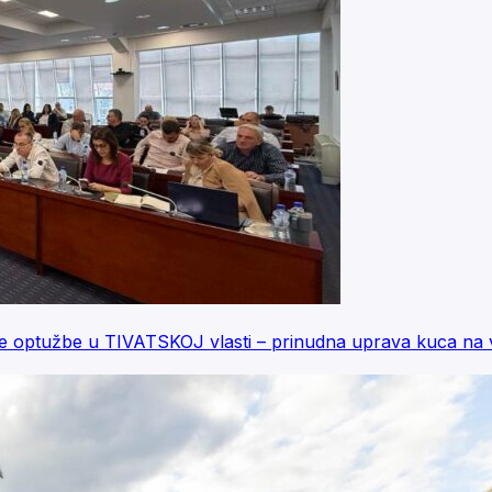
 optužbe u TIVATSKOJ vlasti – prinudna uprava kuca na 