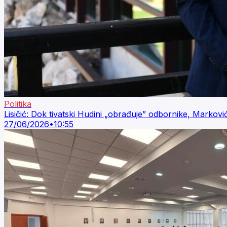
Politika
Lisičić: Dok tivatski Hudini „obrađuje” odbornike, Markovi
27/06/2026
•
10:55