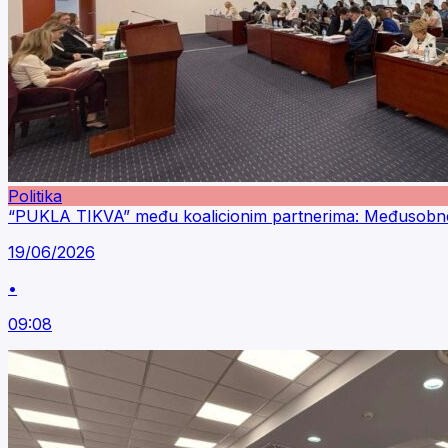
Politika
“PUKLA TIKVA” među koalicionim partnerima: Međusobne
19/06/2026
•
09:08