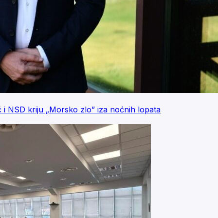
ć i NSD kriju „Morsko zlo” iza noćnih lopata