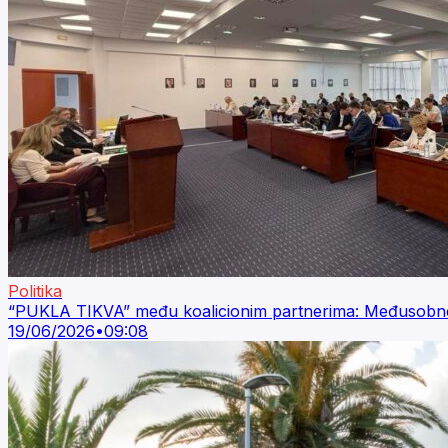
Politika
“PUKLA TIKVA” među koalicionim partnerima: Međusobne
19/06/2026
•
09:08