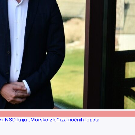
ć i NSD kriju „Morsko zlo” iza noćnih lopata