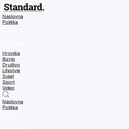
Naslovna
Politika
m:tel
tehnologija
Hronika
Biznis
Društvo
Lifestyle
Svijet
Sport
Video
Naslovna
Politika
m:tel
tehnologija