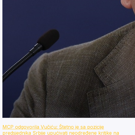
MCP odgovorila Vučiću: Štetno je sa pozicije
predsjednika Srbije upućivati neodređene kritike na