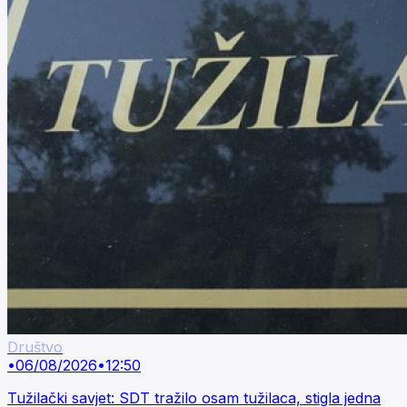
Društvo
•
06/08/2026
•
12:50
Tužilački savjet: SDT tražilo osam tužilaca, stigla jedna