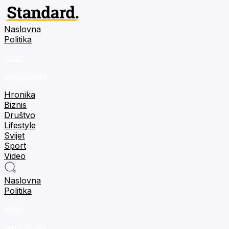
Naslovna
Politika
m:tel
tehnologija
Hronika
Biznis
Društvo
Lifestyle
Svijet
Sport
Video
Naslovna
Politika
m:tel
tehnologija