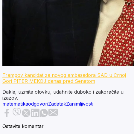
Trampov kandidat za novog ambasadora SAD u Crnoj
Gori PITER MEKOJ danas pred Senatom
Dakle, uzmite olovku, udahnite duboko i zakoračite u
izazov.
matematika
odgovori
Zadatak
Zanimljivosti
Ostavite komentar