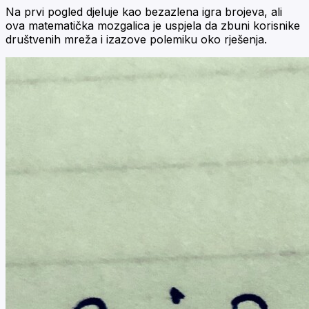
Na prvi pogled djeluje kao bezazlena igra brojeva, ali
ova matematička mozgalica je uspjela da zbuni korisnike
društvenih mreža i izazove polemiku oko rješenja.