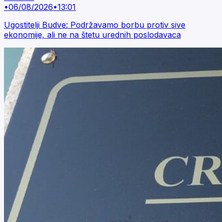
•
06/08/2026
•
13:01
Ugostitelji Budve: Podržavamo borbu protiv sive
ekonomije, ali ne na štetu urednih poslodavaca