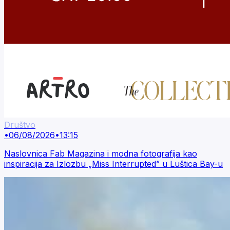
Društvo
•
06/08/2026
•
13:15
Naslovnica Fab Magazina i modna fotografija kao
inspiracija za Izlozbu „Miss Interrupted” u Luštica Bay-u