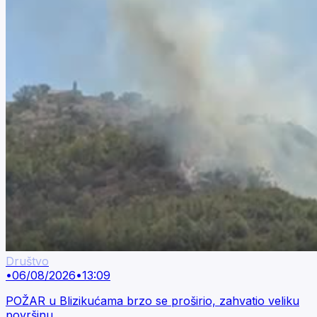
Društvo
•
06/08/2026
•
13:09
POŽAR u Blizikućama brzo se proširio, zahvatio veliku
površinu