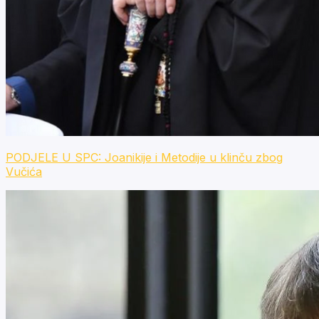
PODJELE U SPC: Joanikije i Metodije u klinču zbog
Vučića