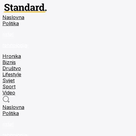
Naslovna
Politika
m:tel
tehnologija
Hronika
Biznis
Društvo
Lifestyle
Svijet
Sport
Video
Naslovna
Politika
m:tel
tehnologija