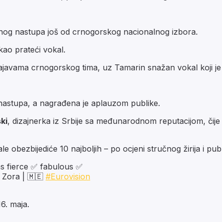
njenog nastupa još od crnogorskog nacionalnog izbora.
 kao prateći vokal.
ajavama crnogorskog tima, uz Tamarin snažan vokal koji je
nastupa, a nagrađena je aplauzom publike.
ki
, dizajnerka iz Srbije sa međunarodnom reputacijom, čije
obezbijediće 10 najboljih – po ocjeni stručnog žirija i publ
s fierce ✅ fabulous ✅
 Zora | 🇲🇪
#Eurovision
6. maja.