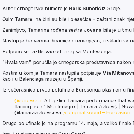
Autor crnogorske numere je
Boris Subotić
iz Srbije.
Osim Tamare, na bini su bile i plesačice – zaštitni znak 
Zanimljivo, Tamarina rođena sestra
Jovana
bila je u timu
Nastup je bio veoma dinamičan i energičan, u skladu sa n
Potpuno se razlikovao od onog sa Montesonga.
“Hvala vam”, poručila je crnogorska predstavnica nakon 
Kostim u kom je Tamara nastupila potpisuje
Mia Mitanovs
kao i u Balenciaga muzeju u Španiji.
Iz večerašnjeg prvog polufinala Eurosonga plasman u finale 
@eurovision
A top-tier Tamara performance that wa
flaming hot ✅ Montenegro | Tamara Živković | Nova
@tamarazivkoviceva
♬ original sound – Eurovision
Drugo polufinale je na programu 14. maja, a veliko finale 1
Ima li u njemu mjesta za Crnu Goru?