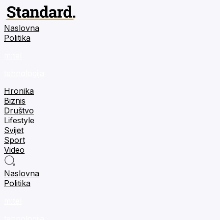
Naslovna
Politika
m:tel
tehnologija
Hronika
Biznis
Društvo
Lifestyle
Svijet
Sport
Video
Naslovna
Politika
m:tel
tehnologija