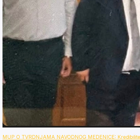
MUP O TVRDNJAMA NAVODNOG MEDENICE: Kredibilitet Niko