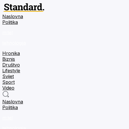
Naslovna
Politika
m:tel
tehnologija
Hronika
Biznis
Društvo
Lifestyle
Svijet
Sport
Video
Naslovna
Politika
m:tel
tehnologija