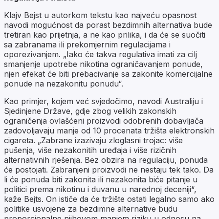
Klajv Bejst u autorkom tekstu kao najveću opasnost
navodi mogućnost da porast bezdimnih alternativa bude
tretiran kao prijetnja, a ne kao prilika, i da će se suočiti
sa zabranama ili prekomjernim regulacijama i
oporezivanjem. „Iako će takva regulativa imati za cilj
smanjenje upotrebe nikotina ograničavanjem ponude,
njen efekat će biti prebacivanje sa zakonite komercijalne
ponude na nezakonitu ponudu“.
Kao primjer, kojem već svjedočimo, navodi Australiju i
Sjedinjene Države, gdje zbog velikih zakonskih
ograničenja ovlašćeni proizvodi odobrenih dobavljača
zadovoljavaju manje od 10 procenata tržišta elektronskih
cigareta. „Zabrane izazivaju zloglasni trojac: više
pušenja, više nezakonitih uređaja i više rizičnih
alternativnih rješenja. Bez obzira na regulaciju, ponuda
će postojati. Zabranjeni proizvodi ne nestaju tek tako. Da
li će ponuda biti zakonita ili nezakonita biće pitanje u
politici prema nikotinu i duvanu u narednoj deceniji“,
kaže Bejts. On ističe da će tržište ostati legalno samo ako
politike usvojene za bezdimne alternative budu
proporcionalne njihovom manjem riziku u odnosu na