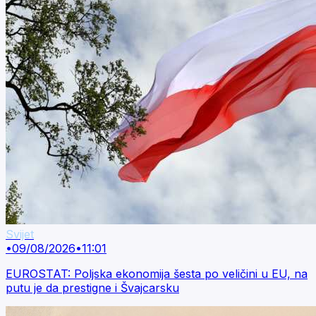
Svijet
•
09/08/2026
•
11:01
EUROSTAT: Poljska ekonomija šesta po veličini u EU, na
putu je da prestigne i Švajcarsku