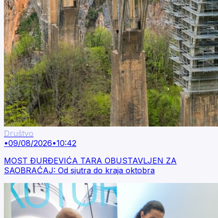
Društvo
•
09/08/2026
•
10:42
MOST ĐURĐEVIĆA TARA OBUSTAVLJEN ZA
SAOBRAĆAJ: Od sjutra do kraja oktobra