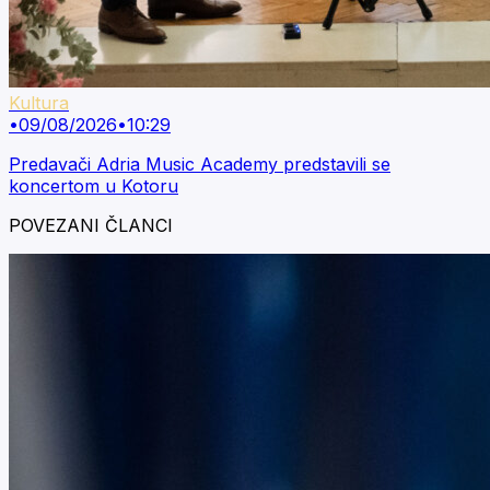
Kultura
•
09/08/2026
•
10:29
Predavači Adria Music Academy predstavili se
koncertom u Kotoru
POVEZANI ČLANCI