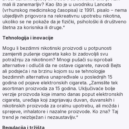
mali ili zanemarljiv? Kao što je u uvodniku Lanceta
(vrhunskog medicinskog časopisa) iz 1991. pisalo – nema
ubjedljivih prigovora na rekreativnu upotrebu nikotina,
ukoliko se ne pokaže da je fizički, psihološki ili društveno
štetna za korisnika ili druge.“
Tehnologija i inovacije
Mogu li bezdimni nikotinski proizvodi u potpunosti
zamijeniti pušenje cigareta kako bi zadovoljili svu
potražnju za nikotinom? Mnogi pušači su isprobali
alternative i odlučili da ne ostave cigarete, navodi Bejts
ali podsjeća i na brzinu kojom su se tehnologije
bezdimnih alternativa unapređivale u poslednjih 15
godina od pojave elektronskih cigareta. „Zamislite tek
asortiman proizvoda za 15 godina. Uključivaće bolje
verzije proizvoda koje imamo danas poput elektronskih
cigareta, uređaja koji zagrijavaju duvan, duvanskih i
nikotinskih proizvoda za oralnu upotrebu, ali možda i
sprejeve, inhalatore i nazalne proizvode. Ko zna? Taj
trend je neizbježan i nezaustavljiv.“
Regulacija i tržišta