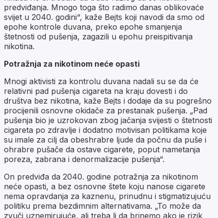
predviđanja. Mnogo toga što radimo danas oblikovaće
svijet u 2040. godini“, kaže Bejts koji navodi da smo od
epohe kontrole duvana, preko epohe smanjenja
štetnosti od pušenja, zagazili u epohu preispitivanja
nikotina.
Potražnja za nikotinom neće opasti
Mnogi aktivisti za kontrolu duvana nadali su se da će
relativni pad pušenja cigareta na kraju dovesti i do
društva bez nikotina, kaže Bejts i dodaje da su pogrešno
procijenili osnovne okidače za prestanak pušenja. „Pad
pušenja bio je uzrokovan zbog jačanja svijesti o štetnosti
cigareta po zdravlje i dodatno motivisan politikama koje
su imale za cilj da obeshrabre ljude da počnu da puše i
ohrabre pušače da ostave cigarete, poput nametanja
poreza, zabrana i denormalizacije pušenja“.
On predviđa da 2040. godine potražnja za nikotinom
neće opasti, a bez osnovne štete koju nanose cigarete
nema opravdanja za kaznenu, prinudnu i stigmatizujuću
politiku prema bezdimnim alternativama. „To može da
zvuči uznemirujuće, ali treba li da brinemo ako je rizik