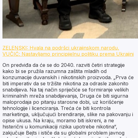
ZELENSKI: Hvala na podršci ukrajinskom narodu,
VUČIĆ: Nastavljamo principijelnu politiku prema Ukrajini
On predviđa da će se do 2040. razviti četiri strategije
kako bi se pružila razumna zaštita mladih od
konzumacije duvanskih i nikotinskih proizvoda. „Prva će
biti imperativ da se tržište nikotina za odrasle zakonito
snabdijeva. Na taj način spriječiće se formiranje velikih
kriminalnih mreža snabdijevanja, Druga će biti sigurna
maloprodaja po pitanju starosne dobi, uz korišćenje
tehnologije i licenciranja. Treća će biti kontrola
marketinga, uključujući brendiranje, slike na pakovanju i
opise ukusa. Na kraju, moramo biti iskreni, a ne
histerični u komunikaciji rizika upotrebe nikotina“,
zakjučuje Bejts i ističe da su globalni problem javnog