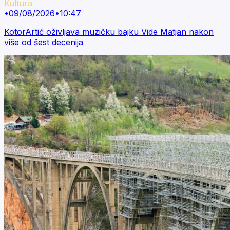
Kultura
•
09/08/2026
•
10:47
KotorArtić oživljava muzičku bajku Vide Matjan nakon
više od šest decenija