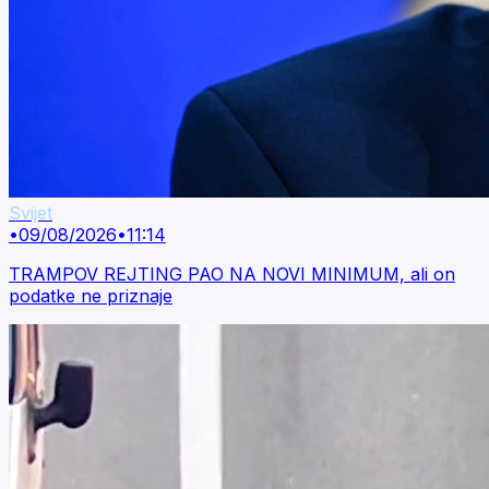
Svijet
•
09/08/2026
•
11:14
TRAMPOV REJTING PAO NA NOVI MINIMUM, ali on
podatke ne priznaje