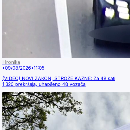
Hronika
•
09/08/2026
•
11:05
(VIDEO) NOVI ZAKON, STROŽE KAZNE: Za 48 sati
1.320 prekršaja, uhapšeno 48 vozača