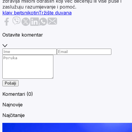
zdravlja milioni odraslih koji već deceniju ili više puše i
zaslužuju razumijevanje i pomoć.
klajv bejts
nikotin
Tržište duvana
Ostavite komentar
Pošalji
Komentari (
0
)
Najnovije
Najčitanije