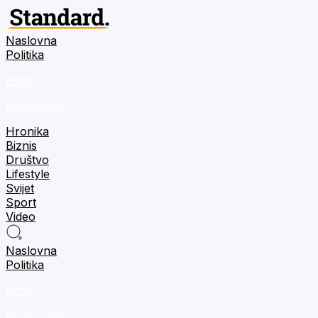
Naslovna
Politika
m:tel
tehnologija
Hronika
Biznis
Društvo
Lifestyle
Svijet
Sport
Video
Naslovna
Politika
m:tel
tehnologija