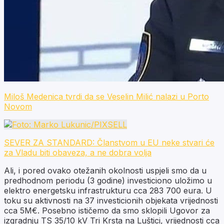
Miloš Medenica tvrdi da se Veselin Milić nalazi u Porto
Novom
SEVER ZA STANDARD: Članstvom u EU neke stvari će
za Vladu biti obaveza, a ne dobra volja
Ali, i pored ovako otežanih okolnosti uspjeli smo da u
predhodnom periodu (3 godine) investiciono uložimo u
elektro energetsku infrastrukturu cca 283 700 eura. U
toku su aktivnosti na 37 investicionih objekata vrijednosti
cca 5M€. Posebno ističemo da smo sklopili Ugovor za
izgradnju TS 35/10 kV Tri Krsta na Luštici, vrijednosti cca