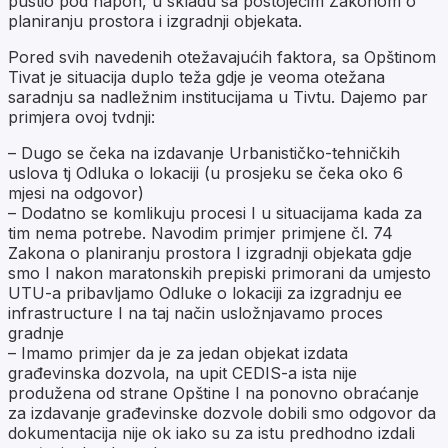
pustio pod napon, u skladu sa postojećim Zakonom o
planiranju prostora i izgradnji objekata.
Pored svih navedenih otežavajućih faktora, sa Opštinom
Tivat je situacija duplo teža gdje je veoma otežana
saradnju sa nadležnim institucijama u Tivtu. Dajemo par
primjera ovoj tvdnji:
– Dugo se čeka na izdavanje Urbanističko-tehničkih
uslova tj Odluka o lokaciji (u prosjeku se čeka oko 6
mjesi na odgovor)
– Dodatno se komlikuju procesi I u situacijama kada za
tim nema potrebe. Navodim primjer primjene čl. 74
Zakona o planiranju prostora I izgradnji objekata gdje
smo I nakon maratonskih prepiski primorani da umjesto
UTU-a pribavljamo Odluke o lokaciji za izgradnju ee
infrastructure I na taj način usložnjavamo proces
gradnje
– Imamo primjer da je za jedan objekat izdata
građevinska dozvola, na upit CEDIS-a ista nije
produžena od strane Opštine I na ponovno obraćanje
za izdavanje građevinske dozvole dobili smo odgovor da
dokumentacija nije ok iako su za istu predhodno izdali