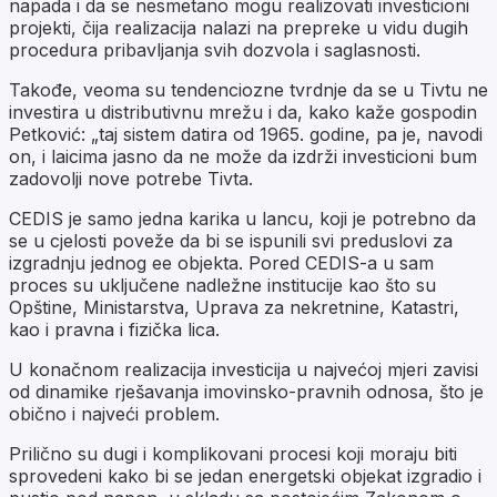
napada i da se nesmetano mogu realizovati investicioni
projekti, čija realizacija nalazi na prepreke u vidu dugih
procedura pribavljanja svih dozvola i saglasnosti.
Takođe, veoma su tendenciozne tvrdnje da se u Tivtu ne
investira u distributivnu mrežu i da, kako kaže gospodin
Petković: „taj sistem datira od 1965. godine, pa je, navodi
on, i laicima jasno da ne može da izdrži investicioni bum
zadovolji nove potrebe Tivta.
CEDIS je samo jedna karika u lancu, koji je potrebno da
se u cjelosti poveže da bi se ispunili svi preduslovi za
izgradnju jednog ee objekta. Pored CEDIS-a u sam
proces su uključene nadležne institucije kao što su
Opštine, Ministarstva, Uprava za nekretnine, Katastri,
kao i pravna i fizička lica.
U konačnom realizacija investicija u najvećoj mjeri zavisi
od dinamike rješavanja imovinsko-pravnih odnosa, što je
obično i najveći problem.
Prilično su dugi i komplikovani procesi koji moraju biti
sprovedeni kako bi se jedan energetski objekat izgradio i