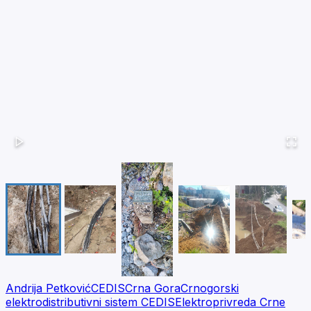
Andrija Petković
CEDIS
Crna Gora
Crnogorski
elektrodistributivni sistem CEDIS
Elektroprivreda Crne