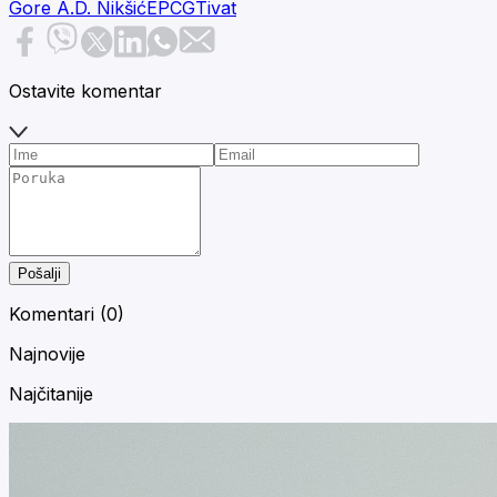
Gore A.D. Nikšić
EPCG
Tivat
Ostavite komentar
Pošalji
Komentari (
0
)
Najnovije
Najčitanije