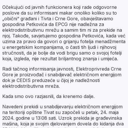
Očekujući od javnih funkcionera koji rade odgovorne
poslove da su informisani makar onoliko koliko su to
„obični“ građani i Tivta i Crne Gore, obavještavamo
gospodina Petkovića da EPCG nije nadležna za
elektrodistributivnu mrežu a samim tim ni za prekide na
njoj. Takođe, savjetujemo gospodina Petkovića, kada već
uzima za pravo da govori o grijanju fotelja menadžmenta
u energetskim kompanijama, o časti tih ljudi i njihovoj
stručnosti, da je bolje da vodi brigu samo o svojoj fotelji
koja, izgleda, nije rezultat briljantnog znanja i umijeća.
Radi tačnog informisanja javnosti, Elektroprivreda Crne
Gore je proizvođač i snabdjevač električnom energijom
dok je CEDIS preduzeće u čijoj je nadležnosti
elektrodistributivna mreža.
Kada smo ovo razjasnili, da krenemo dalje.
Navedeni prekidi u snabdijevanju električnom energijom
na teritoriji opštine Tivat su započeli u petak, 24. maja
2024. godine u 13:08 sati. Uzrok prekida je građevinska
mašina, koja je svojim djelovanjem dovela do kidanja dva