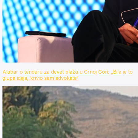
Alabar o tenderu za devet plaža u Crnoj Gori: „Bila je to
glupa ideja, krivio sam advokata“