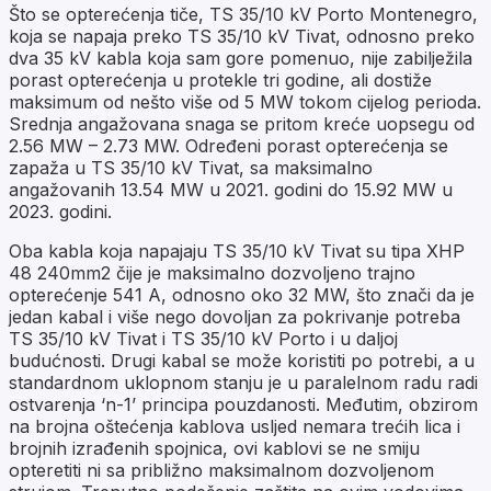
Što se opterećenja tiče, TS 35/10 kV Porto Montenegro,
koja se napaja preko TS 35/10 kV Tivat, odnosno preko
dva 35 kV kabla koja sam gore pomenuo, nije zabilježila
porast opterećenja u protekle tri godine, ali dostiže
maksimum od nešto više od 5 MW tokom cijelog perioda.
Srednja angažovana snaga se pritom kreće uopsegu od
2.56 MW – 2.73 MW. Određeni porast opterećenja se
zapaža u TS 35/10 kV Tivat, sa maksimalno
angažovanih 13.54 MW u 2021. godini do 15.92 MW u
2023. godini.
Oba kabla koja napajaju TS 35/10 kV Tivat su tipa XHP
48 240mm2 čije je maksimalno dozvoljeno trajno
opterećenje 541 A, odnosno oko 32 MW, što znači da je
jedan kabal i više nego dovoljan za pokrivanje potreba
TS 35/10 kV Tivat i TS 35/10 kV Porto i u daljoj
budućnosti. Drugi kabal se može koristiti po potrebi, a u
standardnom uklopnom stanju je u paralelnom radu radi
ostvarenja ‘n-1’ principa pouzdanosti. Međutim, obzirom
na brojna oštećenja kablova usljed nemara trećih lica i
brojnih izrađenih spojnica, ovi kablovi se ne smiju
opteretiti ni sa približno maksimalnom dozvoljenom