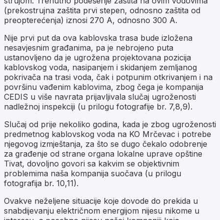
strujom. Trenutno podešenje zaštita na ovim vodovima
(prekostrujna zaštita prvi stepen, odnosno zaštita od
preopterećenja) iznosi 270 A, odnosno 300 A.
Nije prvi put da ova kablovska trasa bude izložena
nesavjesnim građanima, pa je nebrojeno puta
ustanovljeno da je ugrožena projektovana pozicija
kablovskog voda, nasipanjem i skidanjem zemljanog
pokrivača na trasi voda, čak i potpunim otkrivanjem i na
površinu vađenim kablovima, zbog čega je kompanija
CEDIS u više navrata prijavljivala slučaj ugroženosti
nadležnoj inspekciji (u prilogu fotografije br. 7,8,9).
Slučaj od prije nekoliko godina, kada je zbog ugroženosti
predmetnog kablovskog voda na KO Mrčevac i potrebe
njegovog izmještanja, za što se dugo čekalo odobrenje
za građenje od strane organa lokalne uprave opštine
Tivat, dovoljno govori sa kakvim se objektivnim
problemima naša kompanija suočava (u prilogu
fotografija br. 10,11).
Ovakve neželjene situacije koje dovode do prekida u
snabdijevanju električnom energijom nijesu nikome u