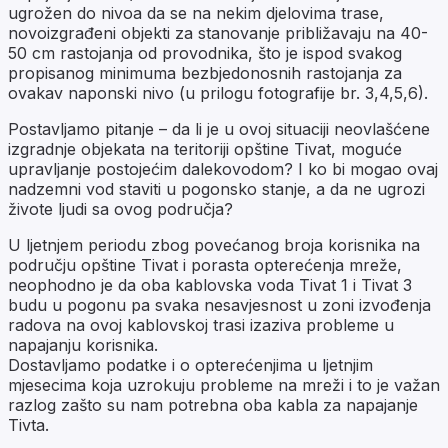
ugrožen do nivoa da se na nekim djelovima trase,
novoizgrađeni objekti za stanovanje približavaju na 40-
50 cm rastojanja od provodnika, što je ispod svakog
propisanog minimuma bezbjedonosnih rastojanja za
ovakav naponski nivo (u prilogu fotografije br. 3,4,5,6).
Postavljamo pitanje – da li je u ovoj situaciji neovlašćene
izgradnje objekata na teritoriji opštine Tivat, moguće
upravljanje postojećim dalekovodom? I ko bi mogao ovaj
nadzemni vod staviti u pogonsko stanje, a da ne ugrozi
živote ljudi sa ovog područja?
U ljetnjem periodu zbog povećanog broja korisnika na
području opštine Tivat i porasta opterećenja mreže,
neophodno je da oba kablovska voda Tivat 1 i Tivat 3
budu u pogonu pa svaka nesavjesnost u zoni izvođenja
radova na ovoj kablovskoj trasi izaziva probleme u
napajanju korisnika.
Dostavljamo podatke i o opterećenjima u ljetnjim
mjesecima koja uzrokuju probleme na mreži i to je važan
razlog zašto su nam potrebna oba kabla za napajanje
Tivta.