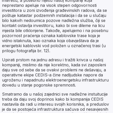
interesu, a posebno nijesu našoj kompaniji koja
neprestano apeluje na visok stepen odgovornosti
investitora u zoni izvođenja građevinskih radova, da se
poštuje katastar podzemnih instalacija i da se u slučaju
bilo kakvih nedoumica pozove nadležna služba, čiji se
kontakt ostavlja investitoru, kako bi sve dileme na licu
mjesta bile otklonjene. Takođe, apelujemo i na posebnu
pozornost praćenja oznaka kablovske trase koja je
vidno istaknuta, kao oznaka koja obavještava da je
energetski kablovski vod položen u označenoj trasi (u
prilogu fotografija br. 12).
Upirati prstom na jednu adresu i tražiti krivca u našoj
kompaniji, mislimo da nije korektno, kada svi zaposleni
daju sve od sebe da se ovakvi problemi ne dešavaju, a
operativne ekipe CEDIS-a čine nadljudske napore da
ugroženu i napadnutu elektroenergetsku infrastrukturu
dovedu u stanje pogonske spremnosti.
Smatramo da u našoj zajednici sve nadležne instuitucije
treba da daju svoj doprinos kako bi kompanija CEDIS
nastavila da radi u interesu svojih korisnika, a preduslov
je da se postojeća infrastruktura sačuva od nesavjesnih