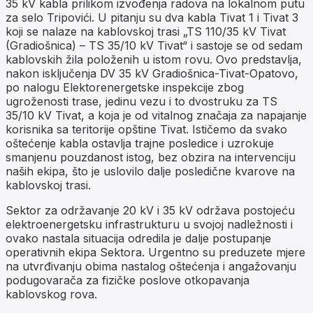
35 kV kabla prilikom izvođenja radova na lokalnom putu
za selo Tripovići. U pitanju su dva kabla Tivat 1 i Tivat 3
koji se nalaze na kablovskoj trasi „TS 110/35 kV Tivat
(Gradiošnica) – TS 35/10 kV Tivat“ i sastoje se od sedam
kablovskih žila položenih u istom rovu. Ovo predstavlja,
nakon isključenja DV 35 kV Gradiošnica-Tivat-Opatovo,
po nalogu Elektorenergetske inspekcije zbog
ugroženosti trase, jedinu vezu i to dvostruku za TS
35/10 kV Tivat, a koja je od vitalnog značaja za napajanje
korisnika sa teritorije opštine Tivat. Ističemo da svako
oštećenje kabla ostavlja trajne posledice i uzrokuje
smanjenu pouzdanost istog, bez obzira na intervenciju
naših ekipa, što je uslovilo dalje posledične kvarove na
kablovskoj trasi.
Sektor za održavanje 20 kV i 35 kV održava postojeću
elektroenergetsku infrastrukturu u svojoj nadležnosti i
ovako nastala situacija odredila je dalje postupanje
operativnih ekipa Sektora. Urgentno su preduzete mjere
na utvrđivanju obima nastalog oštećenja i angažovanju
podugovarača za fizičke poslove otkopavanja
kablovskog rova.