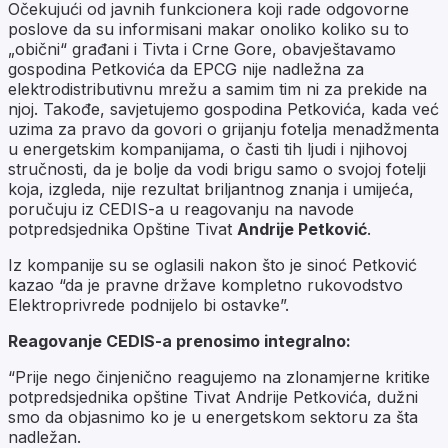
Očekujući od javnih funkcionera koji rade odgovorne
poslove da su informisani makar onoliko koliko su to
„obični“ građani i Tivta i Crne Gore, obavještavamo
gospodina Petkovića da EPCG nije nadležna za
elektrodistributivnu mrežu a samim tim ni za prekide na
njoj. Takođe, savjetujemo gospodina Petkovića, kada već
uzima za pravo da govori o grijanju fotelja menadžmenta
u energetskim kompanijama, o časti tih ljudi i njihovoj
stručnosti, da je bolje da vodi brigu samo o svojoj fotelji
koja, izgleda, nije rezultat briljantnog znanja i umijeća,
poručuju iz CEDIS-a u reagovanju na navode
potpredsjednika Opštine Tivat
Andrije Petković
.
Iz kompanije su se oglasili nakon što je sinoć Petković
kazao “da je pravne države kompletno rukovodstvo
Elektroprivrede podnijelo bi ostavke”.
Reagovanje CEDIS-a prenosimo integralno:
“Prije nego činjenično reagujemo na zlonamjerne kritike
potpredsjednika opštine Tivat Andrije Petkovića, dužni
smo da objasnimo ko je u energetskom sektoru za šta
nadležan.