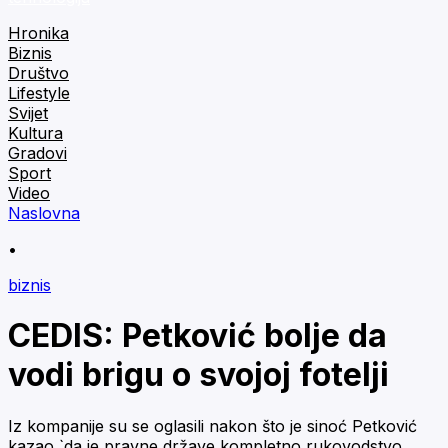
Hronika
Biznis
Društvo
Lifestyle
Svijet
Kultura
Gradovi
Sport
Video
Naslovna
•
biznis
CEDIS: Petković bolje da
vodi brigu o svojoj fotelji
Iz kompanije su se oglasili nakon što je sinoć Petković
kazao `da je pravne države kompletno rukovodstvo