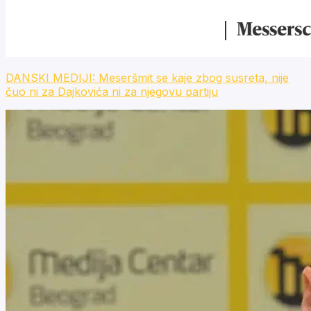
DANSKI MEDIJI: Meseršmit se kaje zbog susreta, nije
čuo ni za Dajkovića ni za njegovu partiju