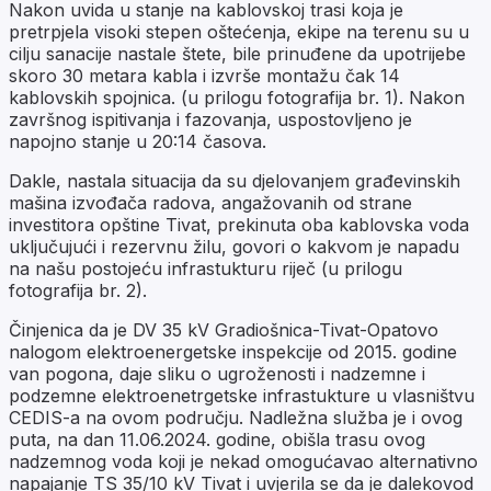
Nakon uvida u stanje na kablovskoj trasi koja je
pretrpjela visoki stepen oštećenja, ekipe na terenu su u
cilju sanacije nastale štete, bile prinuđene da upotrijebe
skoro 30 metara kabla i izvrše montažu čak 14
kablovskih spojnica. (u prilogu fotografija br. 1). Nakon
završnog ispitivanja i fazovanja, uspostovljeno je
napojno stanje u 20:14 časova.
Dakle, nastala situacija da su djelovanjem građevinskih
mašina izvođača radova, angažovanih od strane
investitora opštine Tivat, prekinuta oba kablovska voda
uključujući i rezervnu žilu, govori o kakvom je napadu
na našu postojeću infrastukturu riječ (u prilogu
fotografija br. 2).
Činjenica da je DV 35 kV Gradiošnica-Tivat-Opatovo
nalogom elektroenergetske inspekcije od 2015. godine
van pogona, daje sliku o ugroženosti i nadzemne i
podzemne elektroenetrgetske infrastukture u vlasništvu
CEDIS-a na ovom području. Nadležna služba je i ovog
puta, na dan 11.06.2024. godine, obišla trasu ovog
nadzemnog voda koji je nekad omogućavao alternativno
napajanje TS 35/10 kV Tivat i uvjerila se da je dalekovod