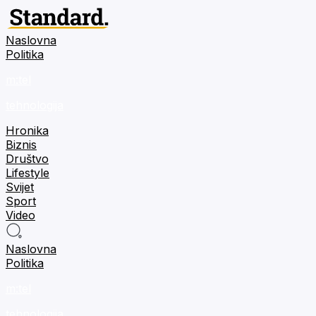
Naslovna
Politika
m:tel
tehnologija
Hronika
Biznis
Društvo
Lifestyle
Svijet
Sport
Video
Naslovna
Politika
m:tel
tehnologija