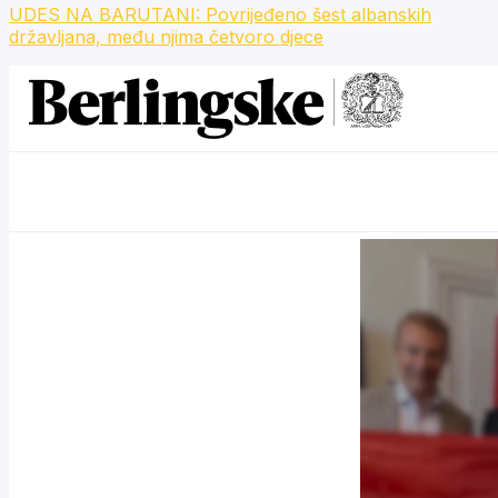
UDES NA BARUTANI: Povrijeđeno šest albanskih
državljana, među njima četvoro djece