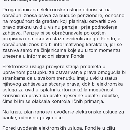
Druga planirana elektronska usluga odnosi se na
obračun iznosa prava za buduće penzionere, odnosno
na mogućnost da građani koji planiraju ostvariti ovo
pravo steknu uvid u visinu penzije i prije podnošenja
zahtjeva. Penzije bi se obračunavale po opštim
propisima i na osnovu staža evidentiranog u Fondu, a
obračunati iznos bio bi informativnog karaktera, jer se
zasniva samo na činjenicama koje su u tom momentu
unesene u informacioni sistem Fonda.
Elektronska usluga provjere stanja predmeta u
upravnom postupku za ostvarivanje prava omogućila bi
strankama da u svakom trenutku imaju uvid u status
njihovog zahtjeva za sticanje prava, dok bi elektronska
usluga za uvid u isplatni karton pružila mogućnost
korisnicima prava da prate mjesečne uplate i odbitke,
čime bi im se olakšala kontrola ličnih primanja.
Na kraju, planirano je i uvođenje elektronske usluge za
banke, odnosno povjerioce.
Pored uvođenja elektronskih usluga, Fond je u cilju