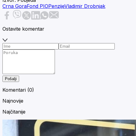
Crna Gora
Fond PIO
Penzije
Vladimir Drobnjak
Ostavite komentar
Pošalji
Komentari (
0
)
Najnovije
Najčitanije