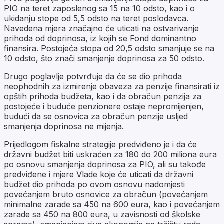
PIO na teret zaposlenog sa 15 na 10 odsto, kao i o
ukidanju stope od 5,5 odsto na teret poslodavca.
Navedena mjera značajno će uticati na ostvarivanje
prihoda od doprinosa, iz kojih se Fond dominantno
finansira. Postojeća stopa od 20,5 odsto smanjuje se na
10 odsto, što znači smanjenje doprinosa za 50 odsto.
Drugo poglavlje potvrđuje da će se dio prihoda
neophodnih za izmirenje obaveza za penzije finansirati iz
opštih prihoda budžeta, kao i da obračun penzija za
postojeće i buduće penzionere ostaje nepromijenjen,
budući da se osnovica za obračun penzije usljed
smanjenja doprinosa ne mijenja.
Prijedlogom fiskalne strategije predviđeno je i da će
državni budžet biti uskraćen za 180 do 200 miliona eura
po osnovu smanjenja doprinosa za PIO, ali su takođe
predviđene i mjere Vlade koje će uticati da državni
budžet dio prihoda po ovom osnovu nadomjesti
povećanjem bruto osnovice za obračun (povećanjem
minimalne zarade sa 450 na 600 eura, kao i povećanjem
zarade sa 450 na 800 eura, u zavisnosti od školske