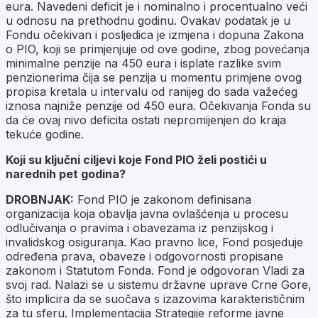
eura. Navedeni deficit je i nominalno i procentualno veći
u odnosu na prethodnu godinu. Ovakav podatak je u
Fondu očekivan i posljedica je izmjena i dopuna Zakona
o PIO, koji se primjenjuje od ove godine, zbog povećanja
minimalne penzije na 450 eura i isplate razlike svim
penzionerima čija se penzija u momentu primjene ovog
propisa kretala u intervalu od ranijeg do sada važećeg
iznosa najniže penzije od 450 eura. Očekivanja Fonda su
da će ovaj nivo deficita ostati nepromijenjen do kraja
tekuće godine.
Koji su ključni ciljevi koje Fond PIO želi postići u
narednih pet godina?
DROBNJAK:
Fond PIO je zakonom definisana
organizacija koja obavlja javna ovlašćenja u procesu
odlučivanja o pravima i obavezama iz penzijskog i
invalidskog osiguranja. Kao pravno lice, Fond posjeduje
određena prava, obaveze i odgovornosti propisane
zakonom i Statutom Fonda. Fond je odgovoran Vladi za
svoj rad. Nalazi se u sistemu državne uprave Crne Gore,
što implicira da se suočava s izazovima karakterističnim
za tu sferu. Implementacija Strategije reforme javne