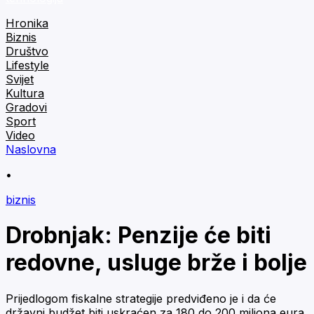
Hronika
Biznis
Društvo
Lifestyle
Svijet
Kultura
Gradovi
Sport
Video
Naslovna
•
biznis
Drobnjak: Penzije će biti
redovne, usluge brže i bolje
Prijedlogom fiskalne strategije predviđeno je i da će
državni budžet biti uskraćen za 180 do 200 miliona eura