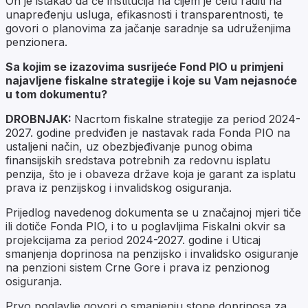
On je istakao da će institucija na čijem je čelu raditi na
unapređenju usluga, efikasnosti i transparentnosti, te
govori o planovima za jačanje saradnje sa udruženjima
penzionera.
Sa kojim se izazovima susrijeće Fond PIO u primjeni
najavljene fiskalne strategije i koje su Vam nejasnoće
u tom dokumentu?
DROBNJAK:
Nacrtom fiskalne strategije za period 2024-
2027. godine predviđen je nastavak rada Fonda PIO na
ustaljeni način, uz obezbjeđivanje punog obima
finansijskih sredstava potrebnih za redovnu isplatu
penzija, što je i obaveza države koja je garant za isplatu
prava iz penzijskog i invalidskog osiguranja.
Prijedlog navedenog dokumenta se u značajnoj mjeri tiče
ili dotiče Fonda PIO, i to u poglavljima Fiskalni okvir sa
projekcijama za period 2024-2027. godine i Uticaj
smanjenja doprinosa na penzijsko i invalidsko osiguranje
na penzioni sistem Crne Gore i prava iz penzionog
osiguranja.
Prvo poglavlje govori o smanjenju stope doprinosa za