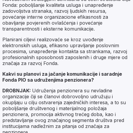
Fonda: poboljšanje kvaliteta usluga i unapređenje
zadovoljstva stranaka, razvoj ljudskih resursa,
povećanje interne organizacione efikasnosti za
obavljanje povjerenih ovlašćenja i povećanje
transparentnosti i eksterne komunikacije.
Planirani ciljevi realizovaće se kroz uvođenje
elektronskih usluga, efikasno upravljanje poslovnim
procesima, unapređenje kontakta sa strankama, razvoj
profesionalnih sposobnosti zaposlenih i druge mjere od
značaja za razvoj Fonda.
Kakvi su planovi za jačanje komunikacije i saradnje
Fonda PIO sa udruženjima penzionera?
DROBNJAK:
Udruženja penzionera su nevladine
organizacije čiji se članovi dobrovoljno udružuju i
okupljaju u cilju ostvarenja zajedničkih interesa, a to su
poboljšanje društvenog i materijalnog položaja
penzionera, promocija aktivnog trećeg doba, kao i
predstavljanje ovog značajnog segmenta društva pred
institucijama nadležnim za pitanja od značaja za
penzionere.