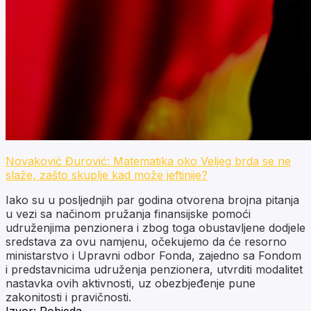
Novaković Đurović: Matematika oko Veljeg brda se ne
slaže, zašto skuplje kad može jeftinije?
Iako su u posljednjih par godina otvorena brojna pitanja
u vezi sa načinom pružanja finansijske pomoći
udruženjima penzionera i zbog toga obustavljene dodjele
sredstava za ovu namjenu, očekujemo da će resorno
ministarstvo i Upravni odbor Fonda, zajedno sa Fondom
i predstavnicima udruženja penzionera, utvrditi modalitet
nastavka ovih aktivnosti, uz obezbjeđenje pune
zakonitosti i pravičnosti.
Izvor:
Pobjeda