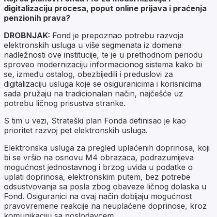
digitalizaciju procesa, poput online prijava i praćenja
penzionih prava?
DROBNJAK:
Fond je prepoznao potrebu razvoja
elektronskih usluga u više segmenata iz domena
nadležnosti ove institucije, te je u prethodnom periodu
sproveo modernizaciju informacionog sistema kako bi
se, između ostalog, obezbijedili i preduslovi za
digitalizaciju usluga koje se osiguranicima i korisnicima
sada pružaju na tradicionalan način, najčešće uz
potrebu ličnog prisustva stranke.
S tim u vezi, Strateški plan Fonda definisao je kao
prioritet razvoj pet elektronskih usluga.
Elektronska usluga za pregled uplaćenih doprinosa, koji
bi se vršio na osnovu M4 obrazaca, podrazumijeva
mogućnost jednostavnog i brzog uvida u podatke o
uplati doprinosa, elektronskim putem, bez potrebe
odsustvovanja sa posla zbog obaveze ličnog dolaska u
Fond. Osiguranici na ovaj način dobijaju mogućnost
pravovremene reakcije na neuplaćene doprinose, kroz
komunikaciju sa poslodavcem.