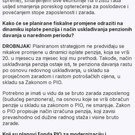
spreme), smanjenjem sive ekonomije na tržištu rada
usljed smanjenja poreskog opterećenja za poslodavce i
povećanjem stope zaposlenosti i zarada.
Kako će se planirane fiskalne promjene odraziti na
dinamiku isplate penzija i način usklađivanja penzionih
davanja u narednom periodu?
DROBNJAK:
Planiranom strategijom ne predviđaju se
nikakve promjene u dinamici isplate penzija, koja se vrši
20. u mjesecu za mjesec koji mu prethodi. Takođe, način
usklađivanja penzija ostaje isti, te penziona davanja rastu
po osnovu redovnog usklađivanja, u skladu sa
prosječnom zaradom i rastom potrošačkih cijena, u
skladu sa Zakonom o PIO.
Potrebno je imati u vidu da se bruto zarada zaposlenog
(budućeg penzionera), na osnovu koje se vrši obračun
penzije u skladu sa zakonom o PIO, ne smanjuje. Zakon
o PIO propisuje način izračuna penzija, koji zavisi
prevashodno od dužine radnog staža i visine bruto
zarade.
Koji su planovi Fonda PIO za modernizaciju i