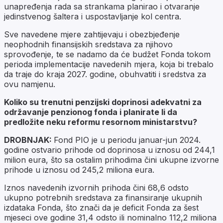
unapređenja rada sa strankama planirao i otvaranje
jedinstvenog šaltera i uspostavljanje kol centra.
Sve navedene mjere zahtijevaju i obezbjeđenje
neophodnih finansijskih sredstava za njihovo
sprovođenje, te se nadamo da će budžet Fonda tokom
perioda implementacije navedenih mjera, koja bi trebalo
da traje do kraja 2027. godine, obuhvatiti i sredstva za
ovu namjenu.
Koliko su trenutni penzijski doprinosi adekvatni za
održavanje penzionog fonda i planirate li da
predložite neku reformu resornom ministarstvu?
DROBNJAK:
Fond PIO je u periodu januar-jun 2024.
godine ostvario prihode od doprinosa u iznosu od 244,1
milion eura, što sa ostalim prihodima čini ukupne izvorne
prihode u iznosu od 245,2 miliona eura.
Iznos navedenih izvornih prihoda čini 68,6 odsto
ukupno potrebnih sredstava za finansiranje ukupnih
izdataka Fonda, što znači da je deficit Fonda za šest
mjeseci ove godine 31,4 odsto ili nominalno 112,2 miliona