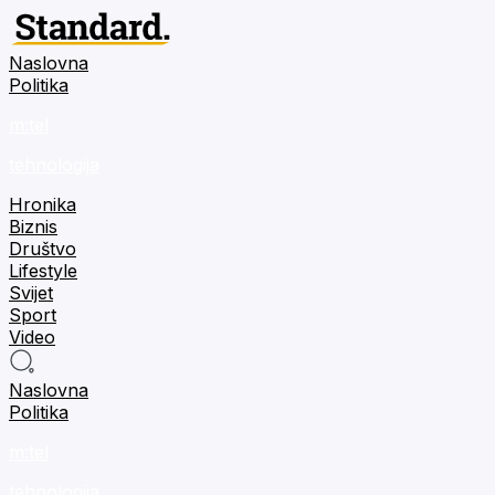
Naslovna
Politika
m:tel
tehnologija
Hronika
Biznis
Društvo
Lifestyle
Svijet
Sport
Video
Naslovna
Politika
m:tel
tehnologija