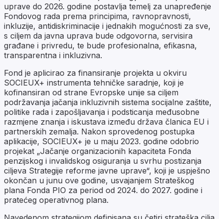
uprave do 2026. godine postavlja temelj za unapređenje
Fondovog rada prema principima, ravnopravnosti,
inkluzije, antidiskriminacije i jednakih mogućnosti za sve,
s ciljem da javna uprava bude odgovorna, servisira
građane i privredu, te bude profesionalna, efikasna,
transparentna i inkluzivna.
Fond je aplicirao za finansiranje projekta u okviru
SOCIEUX+ instrumenta tehničke saradnje, koji je
kofinansiran od strane Evropske unije sa ciljem
podržavanja jačanja inkluzivnih sistema socijalne zaštite,
politike rada i zapošljavanja i podsticanja međusobne
razmjene znanja i iskustava između država članica EU i
partnerskih zemalja. Nakon sprovedenog postupka
aplikacije, SOCIEUX+ je u maju 2023. godine odobrio
projekat „Jačanje organizacionih kapaciteta Fonda
penzijskog i invalidskog osiguranja u svrhu postizanja
ciljeva Strategije reforme javne uprave“, koji je uspješno
okončan u junu ove godine, usvajanjem Strateškog
plana Fonda PIO za period od 2024. do 2027. godine i
pratećeg operativnog plana.
Navedenom strategijom definisana su četiri strateška cilja