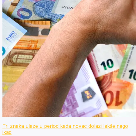
Tri znaka ulaze u period kada novac dolazi lakše nego
ikad