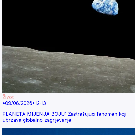
Život
•
09/08/2026
•
12:13
PLANETA MIJENJA BOJU: Zastrašujući fenomen koji
ubrzava globalno zagrijevanje