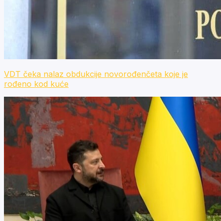
VDT čeka nalaz obdukcije novorođenčeta koje je
rođeno kod kuće