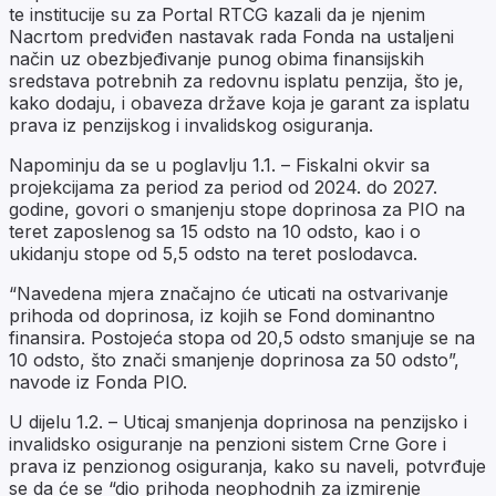
te institucije su za Portal RTCG kazali da je njenim
Nacrtom predviđen nastavak rada Fonda na ustaljeni
način uz obezbjeđivanje punog obima finansijskih
sredstava potrebnih za redovnu isplatu penzija, što je,
kako dodaju, i obaveza države koja je garant za isplatu
prava iz penzijskog i invalidskog osiguranja.
Napominju da se u poglavlju 1.1. – Fiskalni okvir sa
projekcijama za period za period od 2024. do 2027.
godine, govori o smanjenju stope doprinosa za PIO na
teret zaposlenog sa 15 odsto na 10 odsto, kao i o
ukidanju stope od 5,5 odsto na teret poslodavca.
“Navedena mjera značajno će uticati na ostvarivanje
prihoda od doprinosa, iz kojih se Fond dominantno
finansira. Postojeća stopa od 20,5 odsto smanjuje se na
10 odsto, što znači smanjenje doprinosa za 50 odsto”,
navode iz Fonda PIO.
U dijelu 1.2. – Uticaj smanjenja doprinosa na penzijsko i
invalidsko osiguranje na penzioni sistem Crne Gore i
prava iz penzionog osiguranja, kako su naveli, potvrđuje
se da će se “dio prihoda neophodnih za izmirenje