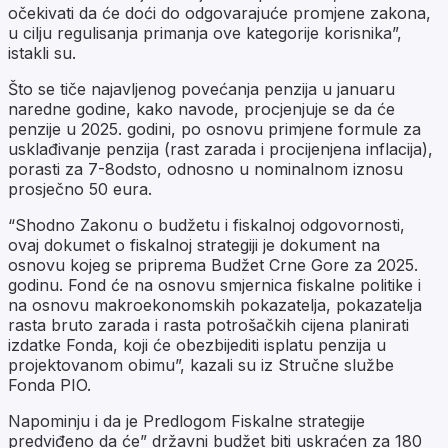
očekivati da će doći do odgovarajuće promjene zakona,
u cilju regulisanja primanja ove kategorije korisnika”,
istakli su.
Što se tiče najavljenog povećanja penzija u januaru
naredne godine, kako navode, procjenjuje se da će
penzije u 2025. godini, po osnovu primjene formule za
usklađivanje penzija (rast zarada i procijenjena inflacija),
porasti za 7-8odsto, odnosno u nominalnom iznosu
prosječno 50 eura.
“Shodno Zakonu o budžetu i fiskalnoj odgovornosti,
ovaj dokumet o fiskalnoj strategiji je dokument na
osnovu kojeg se priprema Budžet Crne Gore za 2025.
godinu. Fond će na osnovu smjernica fiskalne politike i
na osnovu makroekonomskih pokazatelja, pokazatelja
rasta bruto zarada i rasta potrošačkih cijena planirati
izdatke Fonda, koji će obezbijediti isplatu penzija u
projektovanom obimu”, kazali su iz Stručne službe
Fonda PIO.
Napominju i da je Predlogom Fiskalne strategije
predviđeno da će” državni budžet biti uskraćen za 180