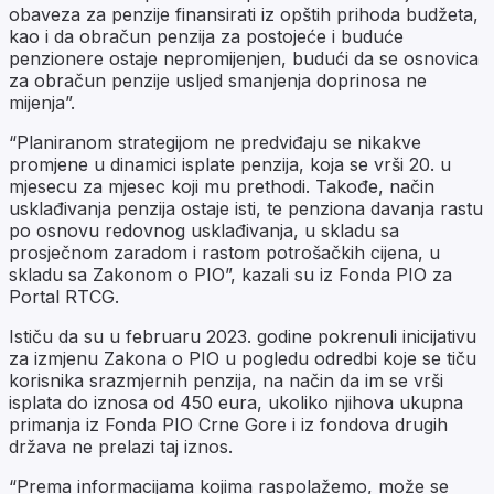
obaveza za penzije finansirati iz opštih prihoda budžeta,
kao i da obračun penzija za postojeće i buduće
penzionere ostaje nepromijenjen, budući da se osnovica
za obračun penzije usljed smanjenja doprinosa ne
mijenja”.
“Planiranom strategijom ne predviđaju se nikakve
promjene u dinamici isplate penzija, koja se vrši 20. u
mjesecu za mjesec koji mu prethodi. Takođe, način
usklađivanja penzija ostaje isti, te penziona davanja rastu
po osnovu redovnog usklađivanja, u skladu sa
prosječnom zaradom i rastom potrošačkih cijena, u
skladu sa Zakonom o PIO”, kazali su iz Fonda PIO za
Portal RTCG.
Ističu da su u februaru 2023. godine pokrenuli inicijativu
za izmjenu Zakona o PIO u pogledu odredbi koje se tiču
korisnika srazmjernih penzija, na način da im se vrši
isplata do iznosa od 450 eura, ukoliko njihova ukupna
primanja iz Fonda PIO Crne Gore i iz fondova drugih
država ne prelazi taj iznos.
“Prema informacijama kojima raspolažemo, može se