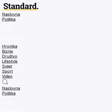
Naslovna
Politika
m:tel
tehnologija
Hronika
Biznis
Društvo
Lifestyle
Svijet
Sport
Video
Naslovna
Politika
m:tel
tehnologija