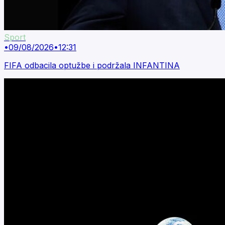
Sport
•
09/08/2026
•
12:31
FIFA odbacila optužbe i podržala INFANTINA