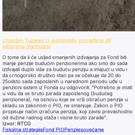
Uhapšen Tuzanin: U automobilu pronađeno 38
kilograma marihuane
O tome da li će usljed smanjenih izdvajanja za Fond biti
manje penzije budućim penzionerima ako smo do sada
izdvajali duplo više za buduću penziju a imajući u vidu i
da crnogorsko društvo stari pa se očekuje da 20 do
25odsto sada zaposlenih u narednom periodu uđe u
penzioni sistem iz Fonda su odgovorili: “Potrebno je imati
u vidu da se bruto zarada zaposlenog (budućeg
penzionera), na osnovu koje se vrši obračun penzije u
skladu sa zakonom o PIO, ne smanjuje. Zakon o PIO
propisuje način izračuna penzija, koji zavisi prevashodno
od dužine radnog staža i visine bruto zarade”.
Izvor:
RTCG
Fiskalna strategija
Fond PIO
Penzije
povećanje