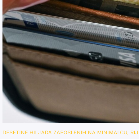
DESETINE HILJADA ZAPOSLENIH NA MINIMALCU, RIJETKI