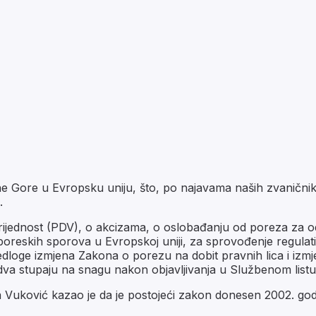
Gore u Evropsku uniju, što, po najavama naših zvaničnika,
.
ijednost (PDV), o akcizama, o oslobađanju od poreza za 
reskih sporova u Evropskoj uniji, za sprovođenje regulativ
dloge izmjena Zakona o porezu na dobit pravnih lica i izmje
stupaju na snagu nakon objavljivanja u Službenom listu. Sku
Vuković kazao je da je postojeći zakon donesen 2002. godine