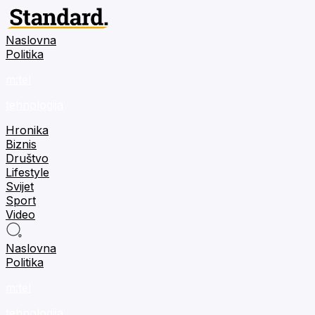
Naslovna
Politika
m:tel
tehnologija
Hronika
Biznis
Društvo
Lifestyle
Svijet
Sport
Video
Naslovna
Politika
m:tel
tehnologija