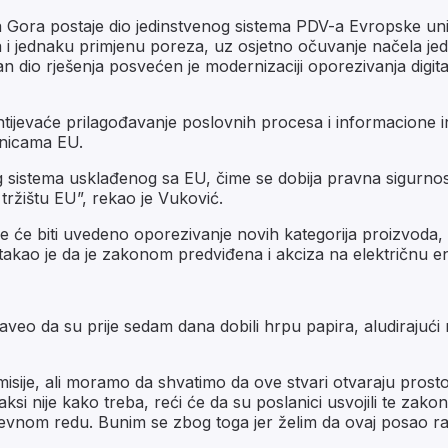
Gora postaje dio jedinstvenog sistema PDV-a Evropske unij
 i jednaku primjenu poreza, uz osjetno očuvanje načela je
 dio rješenja posvećen je modernizaciji oporezivanja digita
jevaće prilagođavanje poslovnih procesa i informacione in
anicama EU.
sistema usklađenog sa EU, čime se dobija pravna sigurnost, n
ržištu EU”, rekao je Vuković.
me će biti uvedeno oporezivanje novih kategorija proizvoda, 
 Istakao je da je zakonom predviđena i akciza na električnu en
naveo da su prije sedam dana dobili hrpu papira, aludirajuć
isije, ali moramo da shvatimo da ove stvari otvaraju prosto
i nije kako treba, reći će da su poslanici usvojili te zakon
dnevnom redu. Bunim se zbog toga jer želim da ovaj posao 