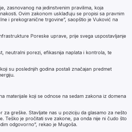
e, zasnovanog na jedinstvenim pravilima, koja
dnakosti. Ovim zakonom usklađuju se propisi sa pravnim
lne i prekogranične trgovine”, saopštio je Vuković na
frastrukture Poreske uprave, prije svega uspostavljanje
eutralni porezi, efikasnija naplata i kontrola, te
koji su poslednjih godina postali značajan predmet
ergiju.
i na materijale koji se odnose na sedam zakona iz domena
r za greške. Stavljate nas u poziciju da glasamo za nešto
e. Teško je pročitati sve zakone, pa onda nije ni čudo što
radim odgovorno”, rekao je Mugoša.