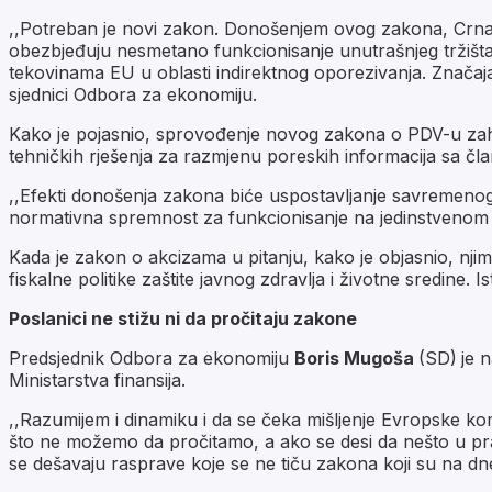
,,Potreban je novi zakon. Donošenjem ovog zakona, Crna 
obezbjeđuju nesmetano funkcionisanje unutrašnjeg tržišta
tekovinama EU u oblasti indirektnog oporezivanja. Značajan
sjednici Odbora za ekonomiju.
Kako je pojasnio, sprovođenje novog zakona o PDV-u zahti
tehničkih rješenja za razmjenu poreskih informacija sa čl
,,Efekti donošenja zakona biće uspostavljanje savremenog 
normativna spremnost za funkcionisanje na jedinstvenom t
Kada je zakon o akcizama u pitanju, kako je objasnio, nji
fiskalne politike zaštite javnog zdravlja i životne sredine.
Poslanici ne stižu ni da pročitaju zakone
Predsjednik Odbora za ekonomiju
Boris Mugoša
(SD)
je 
Ministarstva finansija.
,,Razumijem i dinamiku i da se čeka mišljenje Evropske kom
što ne možemo da pročitamo, a ako se desi da nešto u praks
se dešavaju rasprave koje se ne tiču zakona koji su na 