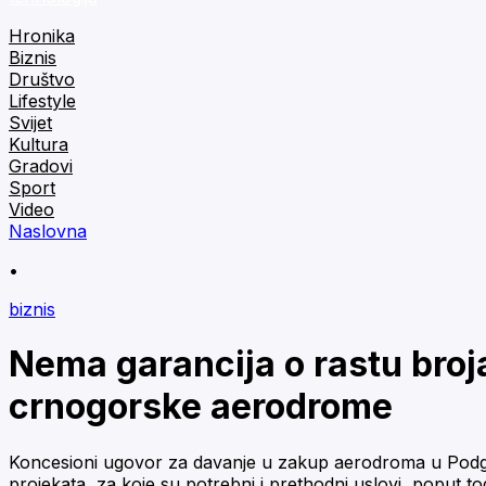
Hronika
Biznis
Društvo
Lifestyle
Svijet
Kultura
Gradovi
Sport
Video
Naslovna
•
biznis
Nema garancija o rastu broj
crnogorske aerodrome
Koncesioni ugovor za davanje u zakup aerodroma u Podgor
projekata, za koje su potrebni i prethodni uslovi, poput tog