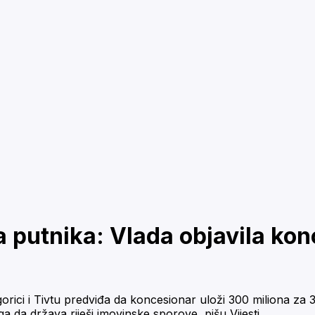
a putnika: Vlada objavila kon
ici i Tivtu predviđa da koncesionar uloži 300 miliona za 
a da država riješi imovinske sporove, pišu Vijesti.