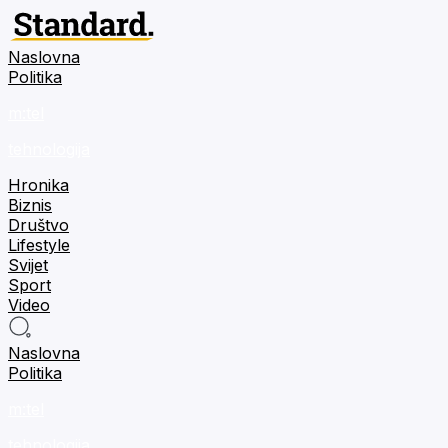
Naslovna
Politika
m:tel
tehnologija
Hronika
Biznis
Društvo
Lifestyle
Svijet
Sport
Video
Naslovna
Politika
m:tel
tehnologija