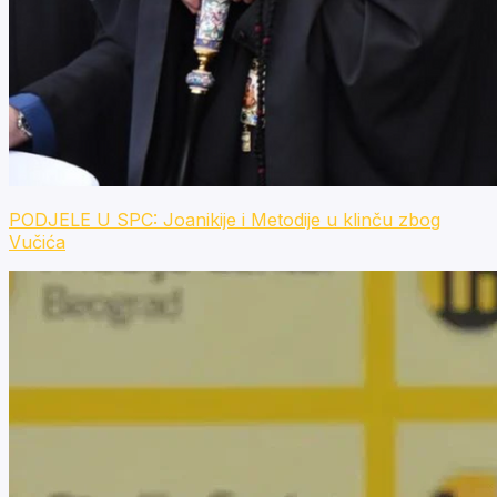
PODJELE U SPC: Joanikije i Metodije u klinču zbog
Vučića