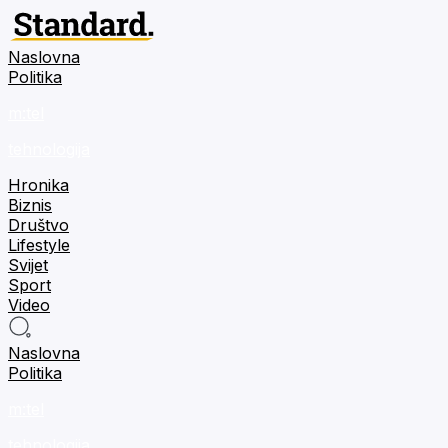
Naslovna
Politika
m:tel
tehnologija
Hronika
Biznis
Društvo
Lifestyle
Svijet
Sport
Video
Naslovna
Politika
m:tel
tehnologija