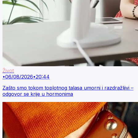
Život
•
06/08/2026
•
20:44
Zašto smo tokom toplotnog talasa umorni i razdražljivi –
odgovor se krije u hormonima