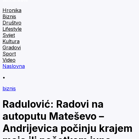
Hronika
Biznis
Društvo
Lifestyle
Svijet
Kultura
Gradovi
Sport
Video
Naslovna
•
biznis
Radulović: Radovi na
autoputu Mateševo –
Andrijevica počinju krajem