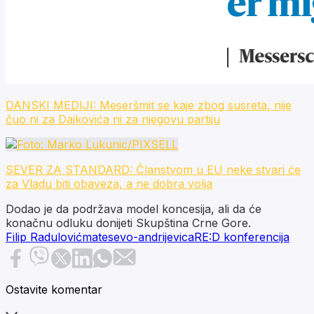
DANSKI MEDIJI: Meseršmit se kaje zbog susreta, nije
čuo ni za Dajkovića ni za njegovu partiju
SEVER ZA STANDARD: Članstvom u EU neke stvari će
za Vladu biti obaveza, a ne dobra volja
Dodao je da podržava model koncesija, ali da će
konačnu odluku donijeti Skupština Crne Gore.
Filip Radulović
matesevo-andrijevica
RE:D konferencija
Ostavite komentar