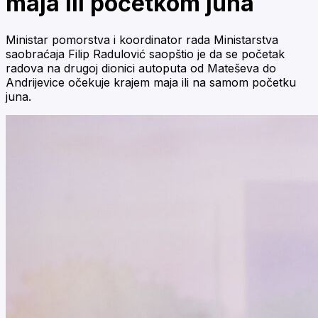
maja ili početkom juna
Ministar pomorstva i koordinator rada Ministarstva
saobraćaja Filip Radulović saopštio je da se početak
radova na drugoj dionici autoputa od Mateševa do
Andrijevice očekuje krajem maja ili na samom početku
juna.