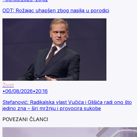
ODT: Rožajac uhapšen zbog nasilja u porodici
Život
•
06/08/2026
•
20:16
Stefanović: Radikalska vlast Vučića i Glišića radi ono što
jedino zna – širi mržnju i provocira sukobe
POVEZANI ČLANCI