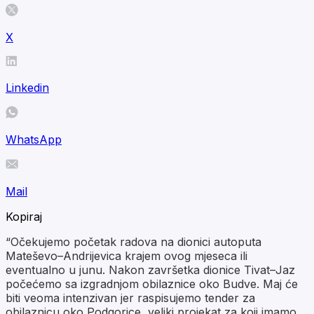
X
Linkedin
WhatsApp
Mail
Kopiraj
“Očekujemo početak radova na dionici autoputa
Mateševo–Andrijevica krajem ovog mjeseca ili
eventualno u junu. Nakon završetka dionice Tivat–Jaz
počećemo sa izgradnjom obilaznice oko Budve. Maj će
biti veoma intenzivan jer raspisujemo tender za
obilaznicu oko Podgorice, veliki projekat za koji imamo