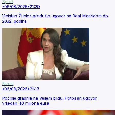
Sport
•
06/08/2026
•
21:29
Vinisijus Žunior produžio ugovor sa Real Madridom do
2032. godine
Biznis
•
06/08/2026
•
21:13
Počinje gradnja na Veljem brdu: Potpisan ugovor
vrijedan 40 miliona eura