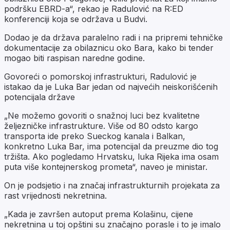
podršku EBRD-a“, rekao je Radulović na R:ED
konferenciji koja se održava u Budvi.
Dodao je da država paralelno radi i na pripremi tehničke
dokumentacije za obilaznicu oko Bara, kako bi tender
mogao biti raspisan naredne godine.
Govoreći o pomorskoj infrastrukturi, Radulović je
istakao da je Luka Bar jedan od najvećih neiskorišćenih
potencijala države
„Ne možemo govoriti o snažnoj luci bez kvalitetne
željezničke infrastrukture. Više od 80 odsto kargo
transporta ide preko Sueckog kanala i Balkan,
konkretno Luka Bar, ima potencijal da preuzme dio tog
tržišta. Ako pogledamo Hrvatsku, luka Rijeka ima osam
puta više kontejnerskog prometa“, naveo je ministar.
On je podsjetio i na značaj infrastrukturnih projekata za
rast vrijednosti nekretnina.
„Kada je završen autoput prema Kolašinu, cijene
nekretnina u toj opštini su značajno porasle i to je imalo