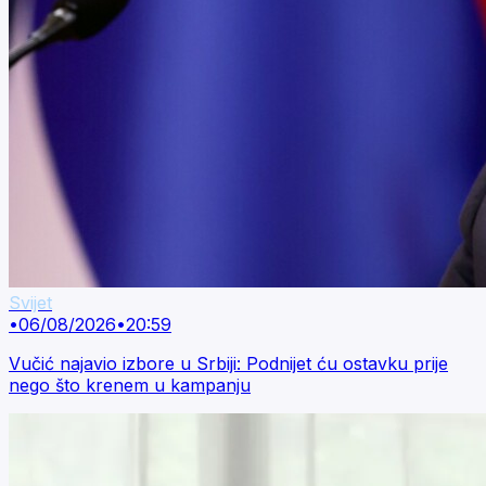
Svijet
•
06/08/2026
•
20:59
Vučić najavio izbore u Srbiji: Podnijet ću ostavku prije
nego što krenem u kampanju