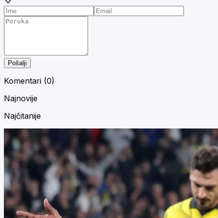
Pošalji
Komentari (
0
)
Najnovije
Najčitanije