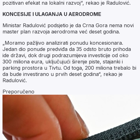
pozitivan efekat na lokalni razvoj“, rekao je Radulović.
KONCESIJE I ULAGANJA U AERODROME
Ministar Radulović podsjetio je da Crna Gora nema novi
master plan razvoja aerodroma već deset godina.
„Moramo pažljivo analizirati ponudu koncesionara.
Jedan dio ponude predviđa da 35 odsto bruto prihoda
ide državi, dok drugi podrazumijeva investicije od oko
300 miliona eura, uključujući širenje piste, stajanki i
parking prostora u Tivtu. Od toga, 200 miliona trebalo bi
da bude investirano u prvih deset godina“, rekao je
Radulović.
Preporučeno