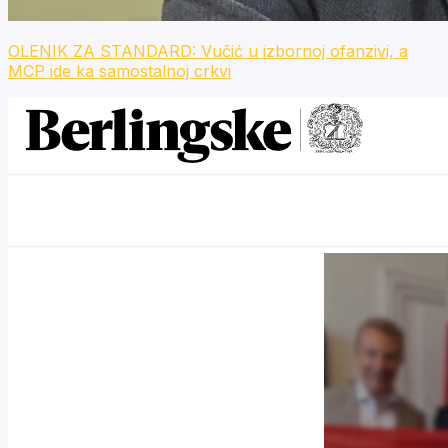
OLENIK ZA STANDARD: Vučić u izbornoj ofanzivi, a
MCP ide ka samostalnoj crkvi