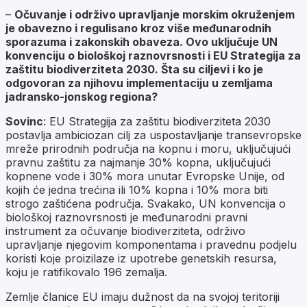
–
Očuvanje i održivo upravljanje morskim okruženjem
je obavezno i regulisano kroz više međunarodnih
sporazuma i zakonskih obaveza. Ovo uključuje UN
konvenciju o biološkoj raznovrsnosti i EU Strategija za
zaštitu biodiverziteta 2030. Šta su ciljevi i ko je
odgovoran za njihovu implementaciju u zemljama
jadransko-jonskog regiona?
Sovinc
: EU Strategija za zaštitu biodiverziteta 2030
postavlja ambiciozan cilj za uspostavljanje transevropske
mreže prirodnih područja na kopnu i moru, uključujući
pravnu zaštitu za najmanje 30% kopna, uključujući
kopnene vode i 30% mora unutar Evropske Unije, od
kojih će jedna trećina ili 10% kopna i 10% mora biti
strogo zaštićena područja. Svakako, UN konvencija o
biološkoj raznovrsnosti je međunarodni pravni
instrument za očuvanje biodiverziteta, održivo
upravljanje njegovim komponentama i pravednu podjelu
koristi koje proizilaze iz upotrebe genetskih resursa,
koju je ratifikovalo 196 zemalja.
Zemlje članice EU imaju dužnost da na svojoj teritoriji