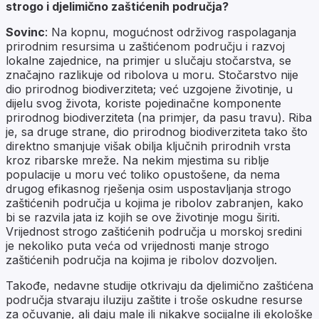
strogo i djelimično zaštićenih područja?
Sovinc
: Na kopnu, mogućnost održivog raspolaganja
prirodnim resursima u zaštićenom području i razvoj
lokalne zajednice, na primjer u slučaju stočarstva, se
značajno razlikuje od ribolova u moru. Stočarstvo nije
dio prirodnog biodiverziteta; već uzgojene životinje, u
dijelu svog života, koriste pojedinačne komponente
prirodnog biodiverziteta (na primjer, da pasu travu). Riba
je, sa druge strane, dio prirodnog biodiverziteta tako što
direktno smanjuje višak obilja ključnih prirodnih vrsta
kroz ribarske mreže. Na nekim mjestima su riblje
populacije u moru već toliko opustošene, da nema
drugog efikasnog rješenja osim uspostavljanja strogo
zaštićenih područja u kojima je ribolov zabranjen, kako
bi se razvila jata iz kojih se ove životinje mogu širiti.
Vrijednost strogo zaštićenih područja u morskoj sredini
je nekoliko puta veća od vrijednosti manje strogo
zaštićenih područja na kojima je ribolov dozvoljen.
Takođe, nedavne studije otkrivaju da djelimično zaštićena
područja stvaraju iluziju zaštite i troše oskudne resurse
za očuvanje, ali daju male ili nikakve socijalne ili ekološke