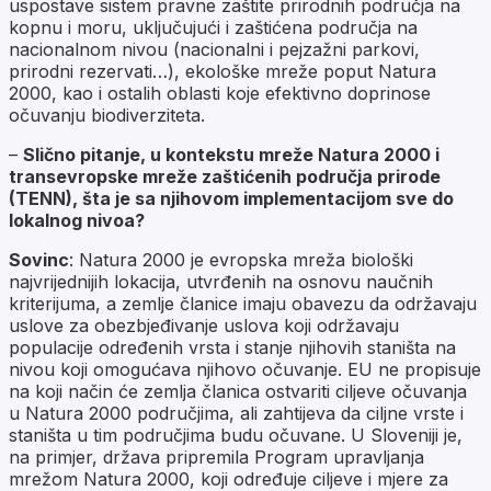
uspostave sistem pravne zaštite prirodnih područja na
kopnu i moru, uključujući i zaštićena područja na
nacionalnom nivou (nacionalni i pejzažni parkovi,
prirodni rezervati…), ekološke mreže poput Natura
2000, kao i ostalih oblasti koje efektivno doprinose
očuvanju biodiverziteta.
–
Slično pitanje, u kontekstu mreže Natura 2000 i
transevropske mreže zaštićenih područja prirode
(TENN), šta je sa njihovom implementacijom sve do
lokalnog nivoa?
Sovinc
: Natura 2000 je evropska mreža biološki
najvrijednijih lokacija, utvrđenih na osnovu naučnih
kriterijuma, a zemlje članice imaju obavezu da održavaju
uslove za obezbjeđivanje uslova koji održavaju
populacije određenih vrsta i stanje njihovih staništa na
nivou koji omogućava njihovo očuvanje. EU ne propisuje
na koji način će zemlja članica ostvariti ciljeve očuvanja
u Natura 2000 područjima, ali zahtijeva da ciljne vrste i
staništa u tim područjima budu očuvane. U Sloveniji je,
na primjer, država pripremila Program upravljanja
mrežom Natura 2000, koji određuje ciljeve i mjere za