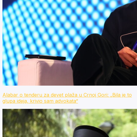
Alabar o tenderu za devet plaža u Crnoj Gori: „Bila je to
glupa ideja, krivio sam advokata“