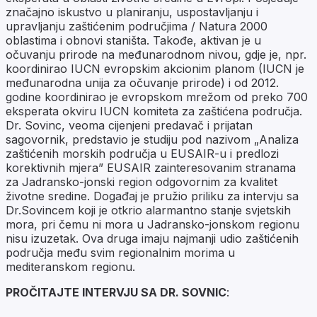
značajno iskustvo u planiranju, uspostavljanju i
upravljanju zaštićenim područjima / Natura 2000
oblastima i obnovi staništa. Takođe, aktivan je u
očuvanju prirode na međunarodnom nivou, gdje je, npr.
koordinirao IUCN evropskim akcionim planom (IUCN je
međunarodna unija za očuvanje prirode) i od 2012.
godine koordinirao je evropskom mrežom od preko 700
eksperata okviru IUCN komiteta za zaštićena područja.
Dr. Sovinc, veoma cijenjeni predavač i prijatan
sagovornik, predstavio je studiju pod nazivom „Analiza
zaštićenih morskih područja u EUSAIR-u i predlozi
korektivnih mjera” EUSAIR zainteresovanim stranama
za Jadransko-jonski region odgovornim za kvalitet
životne sredine. Događaj je pružio priliku za intervju sa
Dr.Sovincem koji je otkrio alarmantno stanje svjetskih
mora, pri čemu ni mora u Jadransko-jonskom regionu
nisu izuzetak. Ova druga imaju najmanji udio zaštićenih
područja među svim regionalnim morima u
mediteranskom regionu.
PROČITAJTE INTERVJU SA DR. SOVNIC
: