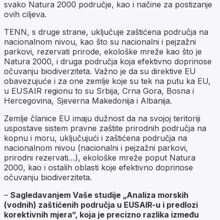
svako Natura 2000 područje, kao i načine za postizanje
ovih ciljeva.
TENN, s druge strane, uključuje zaštićena područja na
nacionalnom nivou, kao što su nacionalni i pejzažni
parkovi, rezervati prirode, ekološke mreže kao što je
Natura 2000, i druga područja koja efektivno doprinose
očuvanju biodiverziteta. Važno je da su direktive EU
obavezujuće i za one zemlje koje su tek na putu ka EU,
u EUSAIR regionu to su Srbija, Crna Gora, Bosna i
Hercegovina, Sjeverna Makedonija i Albanija.
Zemlje članice EU imaju dužnost da na svojoj teritoriji
uspostave sistem pravne zaštite prirodnih područja na
kopnu i moru, uključujući i zaštićena područja na
nacionalnom nivou (nacionalni i pejzažni parkovi,
prirodni rezervati…), ekološke mreže poput Natura
2000, kao i ostalih oblasti koje efektivno doprinose
očuvanju biodiverziteta.
–
Sagledavanjem Vaše studije „Analiza morskih
(vodnih) zaštićenih područja u EUSAIR-u i predlozi
korektivnih mjera“, koja je precizno razlika između