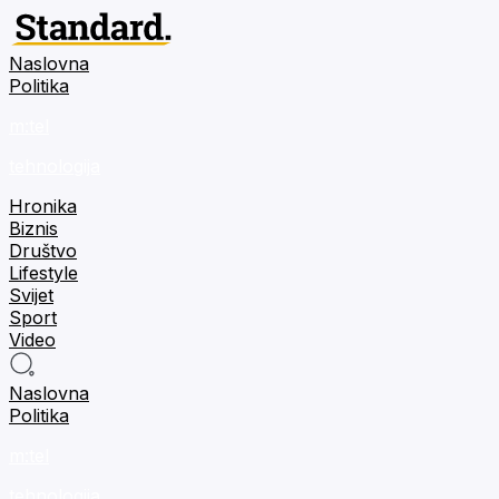
Naslovna
Politika
m:tel
tehnologija
Hronika
Biznis
Društvo
Lifestyle
Svijet
Sport
Video
Naslovna
Politika
m:tel
tehnologija