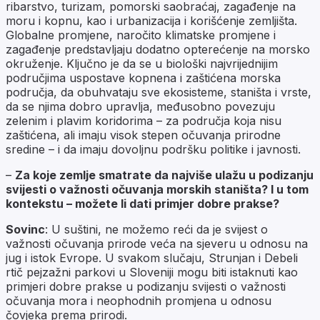
ribarstvo, turizam, pomorski saobraćaj, zagađenje na
moru i kopnu, kao i urbanizacija i korišćenje zemljišta.
Globalne promjene, naročito klimatske promjene i
zagađenje predstavljaju dodatno opterećenje na morsko
okruženje. Ključno je da se u biološki najvrijednijim
područjima uspostave kopnena i zaštićena morska
područja, da obuhvataju sve ekosisteme, staništa i vrste,
da se njima dobro upravlja, međusobno povezuju
zelenim i plavim koridorima – za područja koja nisu
zaštićena, ali imaju visok stepen očuvanja prirodne
sredine – i da imaju dovoljnu podršku politike i javnosti.
–
Za koje zemlje smatrate da najviše ulažu u podizanju
svijesti o važnosti očuvanja morskih staništa? I u tom
kontekstu – možete li dati primjer dobre prakse?
Sovinc
: U suštini, ne možemo reći da je svijest o
važnosti očuvanja prirode veća na sjeveru u odnosu na
jug i istok Evrope. U svakom slučaju, Strunjan i Debeli
rtič pejzažni parkovi u Sloveniji mogu biti istaknuti kao
primjeri dobre prakse u podizanju svijesti o važnosti
očuvanja mora i neophodnih promjena u odnosu
čovjeka prema prirodi.