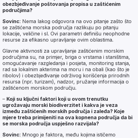
obezbjeđivanje poštovanja propisa u zaštićenim
područjima?
Sovinc
: Nema lakog odgovora na ovo pitanje zašto što
se zaštićena morska područja razlikuju po pitanju
lokacije, veličine i sl. Ovi parametri definišu neophodne
resurse za efikasno upravljanje ovim oblastima.
Glavne aktivnosti za upravljanje zaštićenim morskim
područjima su, na primjer, briga o vrstama i staništima,
omogućavanje razgledanja i posjeta, monitoring stanja,
rad sa lokalnim akterima na moru i na obali (kao što je
ribolov) i obezbjeđivanje održivog korišćenja prirodnih
resursa (npr. turizam), nadzor, pružanje informacija o
zaštićenom morskom području.
–
Koji su ključni faktori koji u ovom trenutku
ugrožavaju morski biodiverzitet i kakva je veza
između zaštićenih morskih područja i zaleđa? Koje
mjere treba primijeniti na ova kopnena područja da bi
se morska područja uspješno razvijala?
Sovinc
: Mnogo je faktora, među kojima ističemo