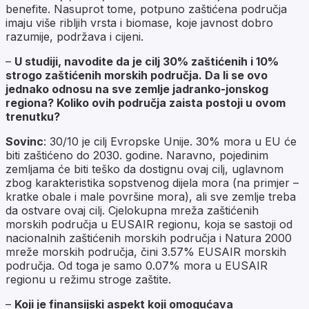
benefite. Nasuprot tome, potpuno zaštićena područja
imaju više ribljih vrsta i biomase, koje javnost dobro
razumije, podržava i cijeni.
–
U studiji, navodite da je cilj 30% zaštićenih i 10%
strogo zaštićenih morskih područja. Da li se ovo
jednako odnosu na sve zemlje jadranko-jonskog
regiona? Koliko ovih područja zaista postoji u ovom
trenutku?
Sovinc
: 30/10 je cilj Evropske Unije. 30% mora u EU će
biti zaštićeno do 2030. godine. Naravno, pojedinim
zemljama će biti teško da dostignu ovaj cilj, uglavnom
zbog karakteristika sopstvenog dijela mora (na primjer –
kratke obale i male površine mora), ali sve zemlje treba
da ostvare ovaj cilj. Cjelokupna mreža zaštićenih
morskih područja u EUSAIR regionu, koja se sastoji od
nacionalnih zaštićenih morskih područja i Natura 2000
mreže morskih područja, čini 3.57% EUSAIR morskih
područja. Od toga je samo 0.07% mora u EUSAIR
regionu u režimu stroge zaštite.
–
Koji je finansijski aspekt koji omogućava