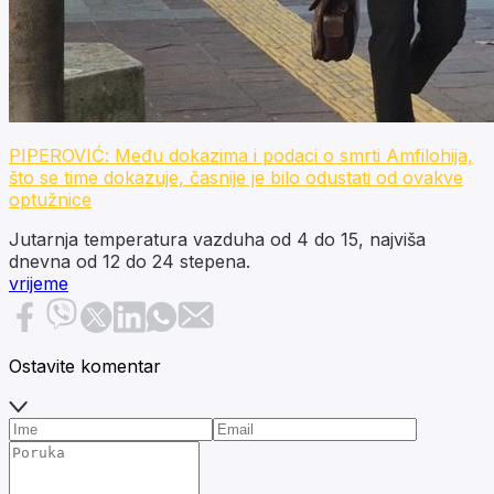
PIPEROVIĆ: Među dokazima i podaci o smrti Amfilohija,
što se time dokazuje, časnije je bilo odustati od ovakve
optužnice
Jutarnja temperatura vazduha od 4 do 15, najviša
dnevna od 12 do 24 stepena.
vrijeme
Ostavite komentar