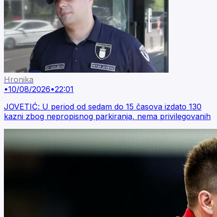
Hronika
•
10/08/2026
•
22:01
JOVETIĆ: U period od sedam do 15 časova izdato 130
kazni zbog nepropisnog parkiranja, nema privilegovanih