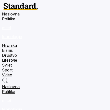
Naslovna
Politika
m:tel
tehnologija
Hronika
Biznis
Društvo
Lifestyle
Svijet
Sport
Video
Naslovna
Politika
m:tel
tehnologija