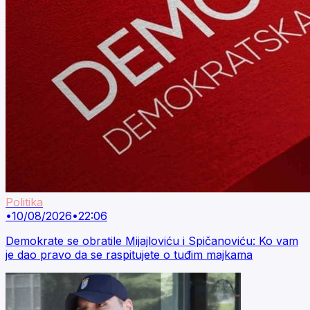
Politika
•
10/08/2026
•
22:06
Demokrate se obratile Mijajloviću i Spičanoviću: Ko vam
je dao pravo da se raspitujete o tuđim majkama