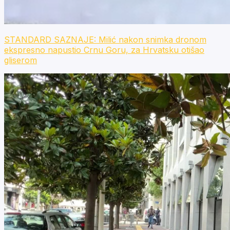
STANDARD SAZNAJE: Milić nakon snimka dronom
ekspresno napustio Crnu Goru, za Hrvatsku otišao
gliserom