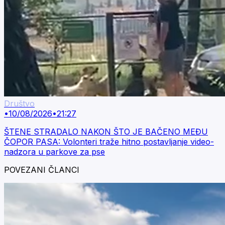
Društvo
•
10/08/2026
•
21:27
ŠTENE STRADALO NAKON ŠTO JE BAČENO MEĐU
ČOPOR PASA: Volonteri traže hitno postavljanje video-
nadzora u parkove za pse
POVEZANI ČLANCI