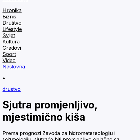
Hronika
Biznis
Društvo
Lifestyle
Svijet
Kultura
Gradovi
Sport
Video
Naslovna
•
drustvo
Sjutra promjenljivo,
mjestimično kiša
Prema prognozi Zavoda za hidrometereologiju i
seizmologiju, sjutraće biti promjenljivo oblačno sa