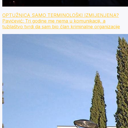
OPTUŽNICA SAMO TERMINOLOŠKI IZMIJENJENA?
Pavićević: Tri godine me nema u komunikaciji, a
tužilaštvo tvrdi da sam bio član kriminalne organizacije