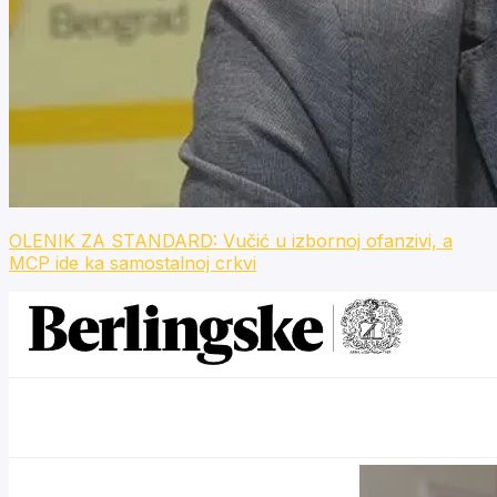
OLENIK ZA STANDARD: Vučić u izbornoj ofanzivi, a
MCP ide ka samostalnoj crkvi