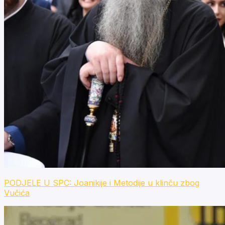
PODJELE U SPC: Joanikije i Metodije u klinču zbog
Vučića