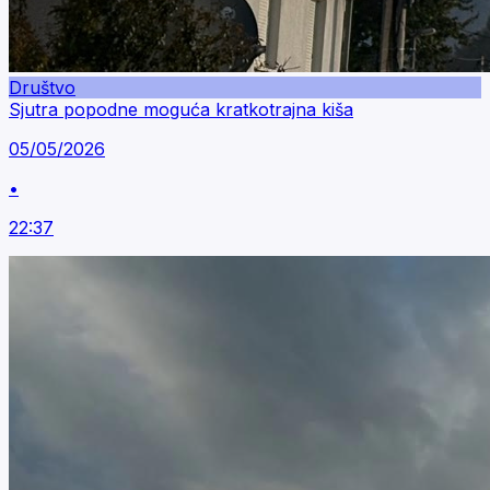
Društvo
Sjutra popodne moguća kratkotrajna kiša
05/05/2026
•
22:37