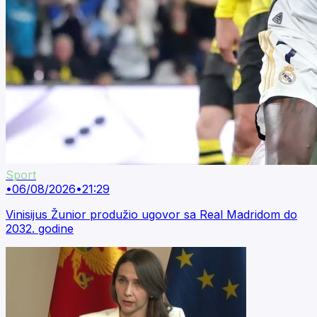
Sport
•
06/08/2026
•
21:29
Vinisijus Žunior produžio ugovor sa Real Madridom do
2032. godine