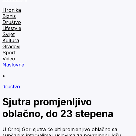
Hronika
Biznis
Društvo
Lifestyle
Svijet
Kultura
Gradovi
Sport
Video
Naslovna
•
drustvo
Sjutra promjenljivo
oblačno, do 23 stepena
U Crnoj Gori sjutra će biti promjenljivo oblačno sa
sunčanim intervalima i uslovima za povremenu kišu,