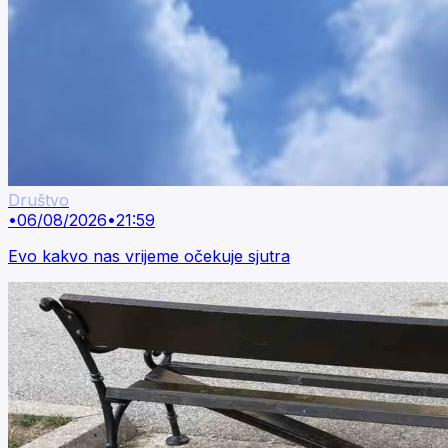
Društvo
•
06/08/2026
•
21:59
Evo kakvo nas vrijeme očekuje sjutra