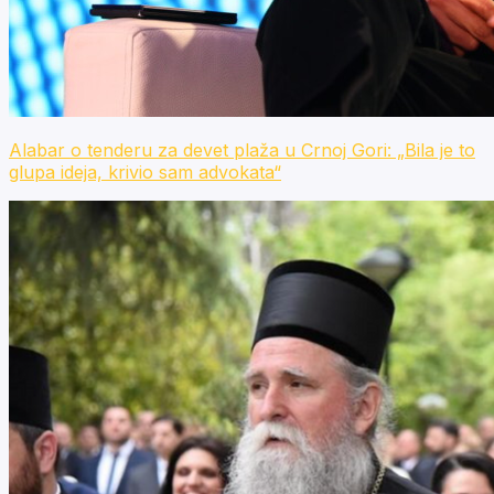
Alabar o tenderu za devet plaža u Crnoj Gori: „Bila je to
glupa ideja, krivio sam advokata“