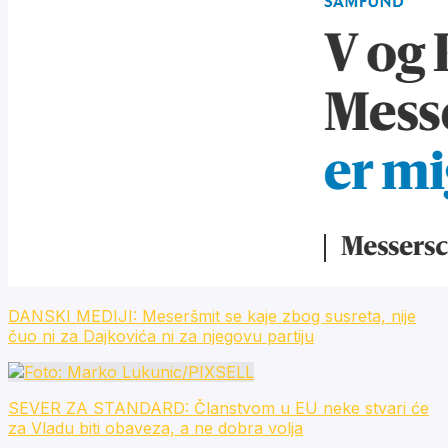
DANSKI MEDIJI: Meseršmit se kaje zbog susreta, nije
čuo ni za Dajkovića ni za njegovu partiju
SEVER ZA STANDARD: Članstvom u EU neke stvari će
za Vladu biti obaveza, a ne dobra volja