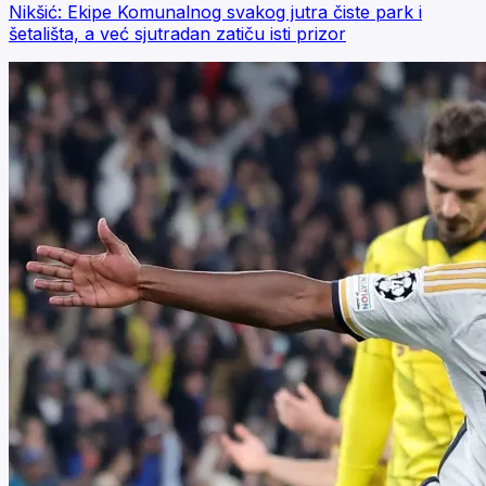
Nikšić: Ekipe Komunalnog svakog jutra čiste park i
šetališta, a već sjutradan zatiču isti prizor