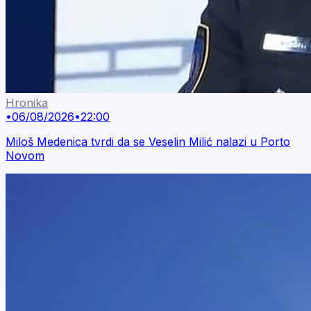
Hronika
•
06/08/2026
•
22:00
Miloš Medenica tvrdi da se Veselin Milić nalazi u Porto
Novom