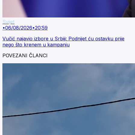
Svijet
•
06/08/2026
•
20:59
Vučić najavio izbore u Srbiji: Podnijet ću ostavku prije
nego što krenem u kampanju
POVEZANI ČLANCI