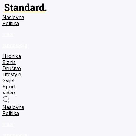
Naslovna
Politika
m:tel
tehnologija
Hronika
Biznis
Društvo
Lifestyle
Svijet
Sport
Video
Naslovna
Politika
m:tel
tehnologija