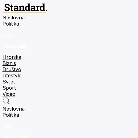
Naslovna
Politika
m:tel
tehnologija
Hronika
Biznis
Društvo
Lifestyle
Svijet
Sport
Video
Naslovna
Politika
m:tel
tehnologija