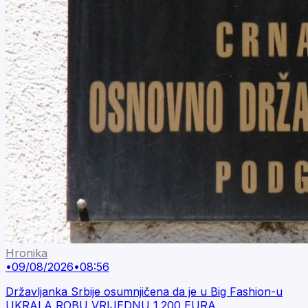
Hronika
•
09/08/2026
•
08:56
Državljanka Srbije osumnjičena da je u Big Fashion-u
UKRALA ROBU VRIJEDNU 1.200 EURA