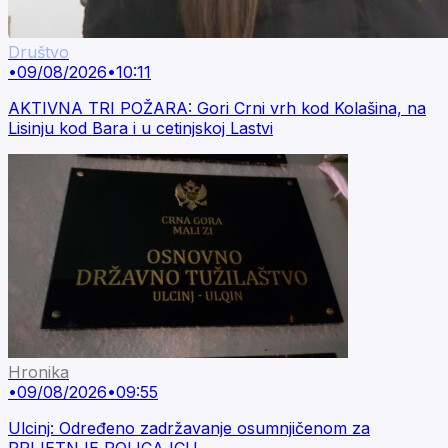
Društvo
•
09/08/2026
•
10:11
AKTIVNA TRI POŽARA: Gori Crni vrh kod Kolašina, na
Lisinju kod Bara i u cetinjskoj Lastvi
Hronika
•
09/08/2026
•
09:55
Ulcinj: Određeno zadržavanje osumnjičenom za
PRIJETNJE POLICAJCU