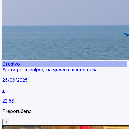
Društvo
Sjutra promjenljivo, na sjeveru moguća kiša
26/06/2025
•
22:58
Preporučeno
×