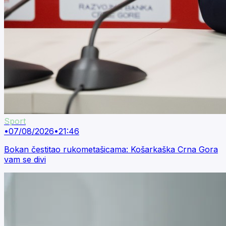
Sport
•
07/08/2026
•
21:46
Bokan čestitao rukometašicama: Košarkaška Crna Gora
vam se divi