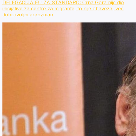
DELEGACIJA EU ZA STANDARD: Crna Gora nije dio
inicijative za centre za migrante, to nije obaveza, već
dobrovoljni aranžman