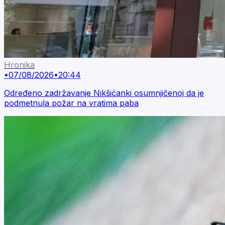
Hronika
•
07/08/2026
•
20:44
Određeno zadržavanje Nikšićanki osumnjičenoj da je
podmetnula požar na vratima paba