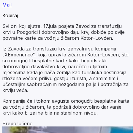
Mail
Kopiraj
Svi oni koji sjutra, 17.jula posjete Zavod za transfuziju
krvi u Podgorici i dobrovoljno daju krv, dobiće po dvije
povratne karte za vožnju žičarom Kotor–Lovćen.
Iz Zavoda za transfuziju krvi zahvalni su kompaniji
„XExperience“, koja upravlja žičarom Kotor–Lovćen, što
su omogućili besplatne karte kako bi podstakli
dobrovoljno davalaštvo krvi, naročito u ljetnim
mjesecima kada je naša zemlja kao turistička destinacija
izložena većem prilivu gostiju i turista, a samim tim i
učestalijim saobraćajnim nezgodama pa je i potražnja za
krvlju veća.
Kompanija će i tokom avgusta omogućiti besplatne karte
za vožnju žičarom, te podržati dobrovoljno darivanje
krvi kako bi zalihe bile na stabilnom nivou.
Preporučeno