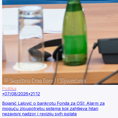
Politika
•
07/08/2026
•
21:12
Bojanić Lalović o bankrotu Fonda za OSI: Alarm za
moguću zloupotrebu sistema koji zahtijeva hitan
nezavisni nadzor i reviziju svih isplata