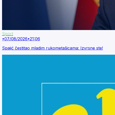
Sport
•
07/08/2026
•
21:06
Spajić čestitao mladim rukometašicama: Izvrsne ste!