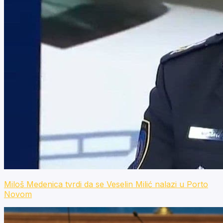
Miloš Medenica tvrdi da se Veselin Milić nalazi u Porto
Novom