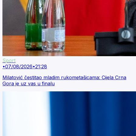
Sport
•
07/08/2026
•
21:28
Milatović čestitao mladim rukometašicama: Cijela Crna
Gora je uz vas u finalu