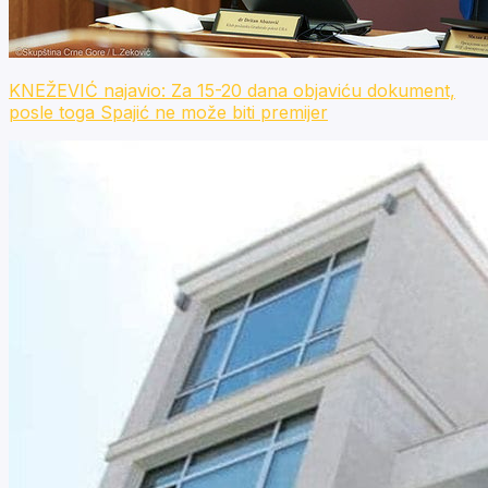
KNEŽEVIĆ najavio: Za 15-20 dana objaviću dokument,
posle toga Spajić ne može biti premijer