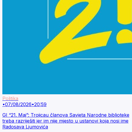
Politika
•
07/08/2026
•
20:59
GI “21. Maj”: Trojicau članova Savjeta Narodne biblioteke
treba razriješiti jer im nije mjesto u ustanovi koja nosi ime
Radosava Ljumovića