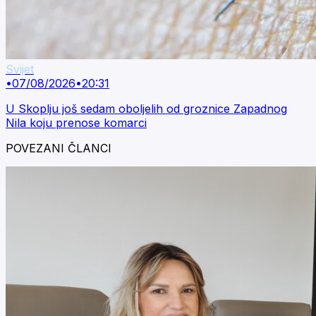
Svijet
•
07/08/2026
•
20:31
U Skoplju još sedam oboljelih od groznice Zapadnog
Nila koju prenose komarci
POVEZANI ČLANCI