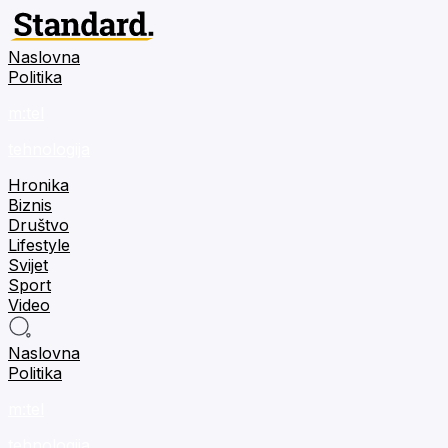
Naslovna
Politika
m:tel
tehnologija
Hronika
Biznis
Društvo
Lifestyle
Svijet
Sport
Video
Naslovna
Politika
m:tel
tehnologija