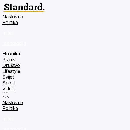
Naslovna
Politika
m:tel
tehnologija
Hronika
Biznis
Društvo
Lifestyle
Svijet
Sport
Video
Naslovna
Politika
m:tel
tehnologija