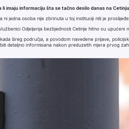
 li imaju informaciju šta se tačno desilo danas na Cetinju
 ni jedna osoba nije zbrinuta u toj instituciji niti je prosli
lužbenici Odjeljenja bezbjednosti Cetinje hitno su upućeni n
lokada šireg područja, a povodom navedene prijave, policijsk
biti detaljno informisana nakon preduzetih mjera prvog zah