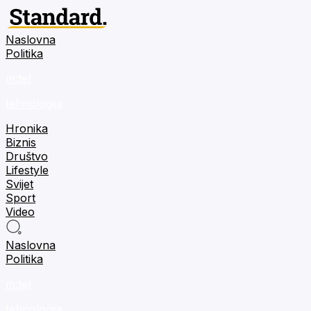
Naslovna
Politika
m:tel
tehnologija
Hronika
Biznis
Društvo
Lifestyle
Svijet
Sport
Video
Naslovna
Politika
m:tel
tehnologija