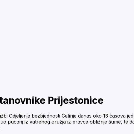
tanovnike Prijestonice
lužbi Odjeljenja bezbjednosti Cetinje danas oko 13 časova je
i, čuo pucanj iz vatrenog oružja iz pravca obližnje šume, te 
.