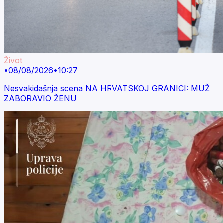
Život
•
08/08/2026
•
10:27
Nesvakidašnja scena NA HRVATSKOJ GRANICI: MUŽ
ZABORAVIO ŽENU