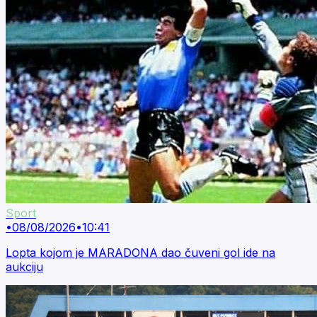
Sport
•
08/08/2026
•
10:41
Lopta kojom je MARADONA dao čuveni gol ide na
aukciju