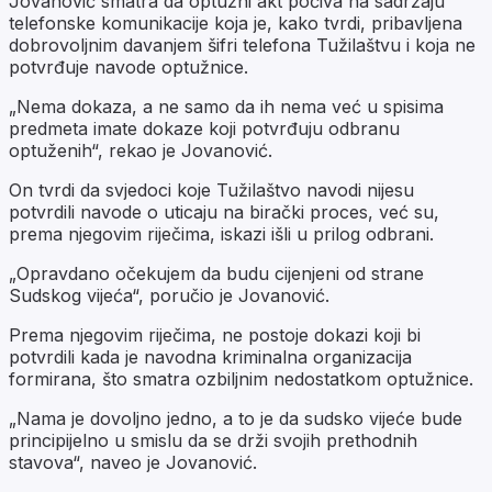
Jovanović smatra da optužni akt počiva na sadržaju
telefonske komunikacije koja je, kako tvrdi, pribavljena
dobrovoljnim davanjem šifri telefona Tužilaštvu i koja ne
potvrđuje navode optužnice.
„Nema dokaza, a ne samo da ih nema već u spisima
predmeta imate dokaze koji potvrđuju odbranu
optuženih“, rekao je Jovanović.
On tvrdi da svjedoci koje Tužilaštvo navodi nijesu
potvrdili navode o uticaju na birački proces, već su,
prema njegovim riječima, iskazi išli u prilog odbrani.
„Opravdano očekujem da budu cijenjeni od strane
Sudskog vijeća“, poručio je Jovanović.
Prema njegovim riječima, ne postoje dokazi koji bi
potvrdili kada je navodna kriminalna organizacija
formirana, što smatra ozbiljnim nedostatkom optužnice.
„Nama je dovoljno jedno, a to je da sudsko vijeće bude
principijelno u smislu da se drži svojih prethodnih
stavova“, naveo je Jovanović.