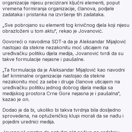
organizacije nijesu precizirani ključni elementi, poput
vremena formiranja organizacije, članova, podjele
zadataka i pristanka na izvršenje tih zadataka.
„Sve pobrojano su elementi tog krivičnog djela koji nijesu
obrazloženi u tom aktu“, rekao je Jovanović.
Govoreći o navodima SDT-a da je Aleksandar Mijajlović
nastojao da stekne nezakonitu moć uticajem na
uređivačku politiku dijela medija, Jovanović tvrdi da su
takve formulacije nejasne i paušalne.
„Ta formulacija da je Aleksandar Mijajlović kao navodni
šef kriminalne organizacije nastojao da stekne
nezakonitu moć za sebe i druge članove uticajem na
uređivačku politiku jednog dobrog dijela medija sa
medijskog prostora Crne Gore nejasna je i paušalna“,
kazao je on.
Dodao je da bi, ukoliko bi takva tvrdnja bila dosljedno
sprovedena, na optuženičkoj klupi morali da se nađu i
pojedini urednici medija.