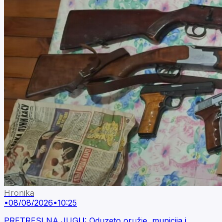
Hronika
•
08/08/2026
•
10:25
PRETRESI NA JUGU: Oduzeto oružje, municija i