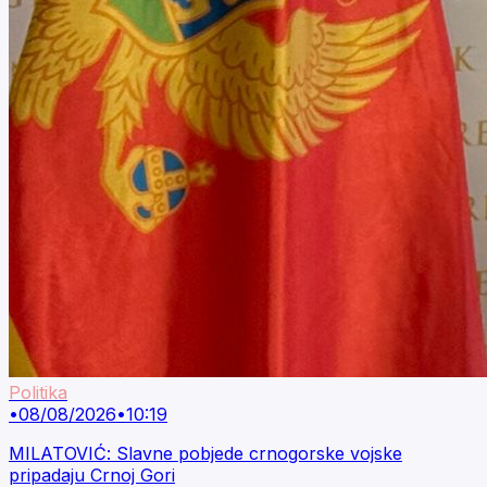
Politika
•
08/08/2026
•
10:19
MILATOVIĆ: Slavne pobjede crnogorske vojske
pripadaju Crnoj Gori