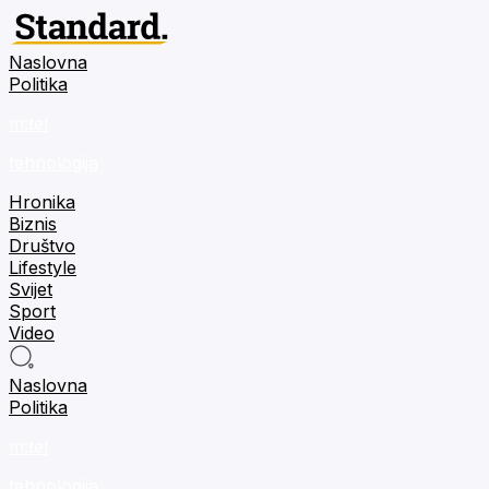
Naslovna
Politika
m:tel
tehnologija
Hronika
Biznis
Društvo
Lifestyle
Svijet
Sport
Video
Naslovna
Politika
m:tel
tehnologija