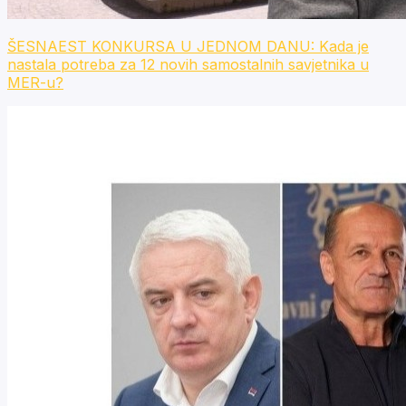
ŠESNAEST KONKURSA U JEDNOM DANU: Kada je
nastala potreba za 12 novih samostalnih savjetnika u
MER-u?