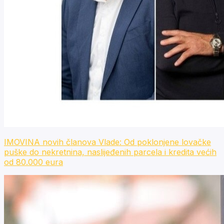
IMOVINA novih članova Vlade: Od poklonjene lovačke
puške do nekretnina, naslijeđenih parcela i kredita većih
od 80.000 eura