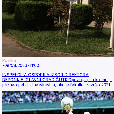
Politika
•
08/08/2026
•
11:00
INSPEKCIJA OSPORILA IZBOR DIREKTORA
DEPONIJE, GLAVNI GRAD ĆUTI: Opozicija pita ko mu je
priznao pet godina iskustva, ako je fakultet završio 2021.