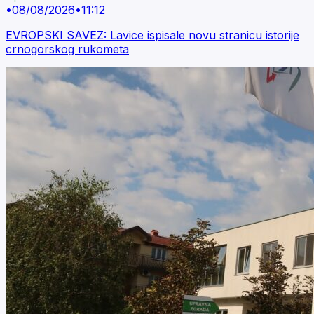
•
08/08/2026
•
11:12
EVROPSKI SAVEZ: Lavice ispisale novu stranicu istorije
crnogorskog rukometa