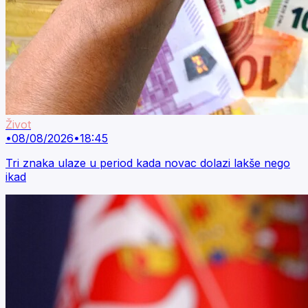
Život
•
08/08/2026
•
18:45
Tri znaka ulaze u period kada novac dolazi lakše nego
ikad