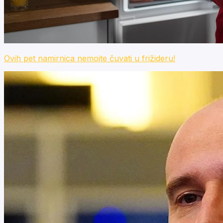
Ovih pet namirnica nemojte čuvati u frižideru!