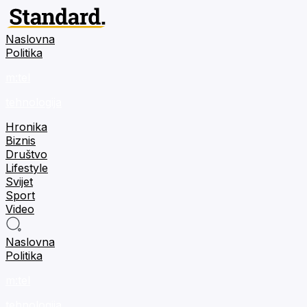
Naslovna
Politika
m:tel
tehnologija
Hronika
Biznis
Društvo
Lifestyle
Svijet
Sport
Video
Naslovna
Politika
m:tel
tehnologija