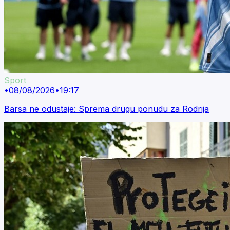
Sport
•
08/08/2026
•
19:17
Barsa ne odustaje: Sprema drugu ponudu za Rodrija