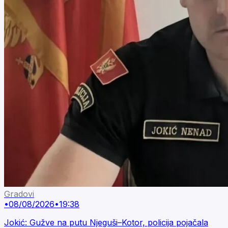
Gradovi
•
08/08/2026
•
19:38
Jokić: Gužve na putu Njeguši–Kotor, policija pojačala