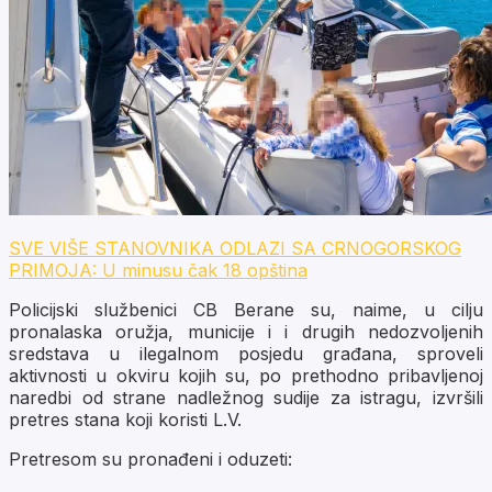
SVE VIŠE STANOVNIKA ODLAZI SA CRNOGORSKOG
PRIMOJA: U minusu čak 18 opština
Policijski službenici CB Berane su, naime, u cilju
pronalaska oružja, municije i i drugih nedozvoljenih
sredstava u ilegalnom posjedu građana, sproveli
aktivnosti u okviru kojih su, po prethodno pribavljenoj
naredbi od strane nadležnog sudije za istragu, izvršili
pretres stana koji koristi L.V.
Pretresom su pronađeni i oduzeti: