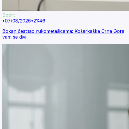
Sport
•
07/08/2026
•
21:46
Bokan čestitao rukometašicama: Košarkaška Crna Gora
vam se divi