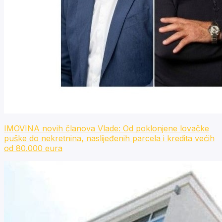
IMOVINA novih članova Vlade: Od poklonjene lovačke
puške do nekretnina, naslijeđenih parcela i kredita većih
od 80.000 eura