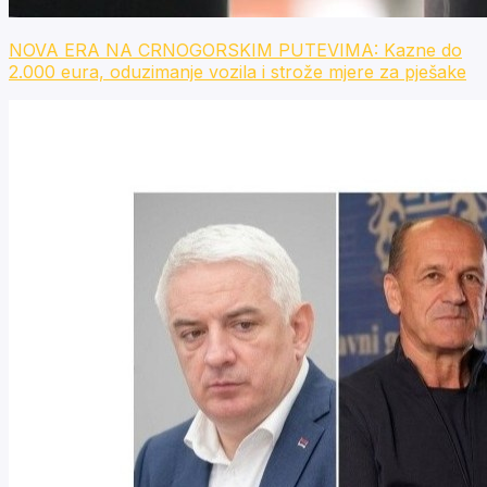
NOVA ERA NA CRNOGORSKIM PUTEVIMA: Kazne do
2.000 eura, oduzimanje vozila i strože mjere za pješake