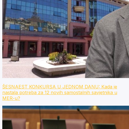
ŠESNAEST KONKURSA U JEDNOM DANU: Kada je
nastala potreba za 12 novih samostalnih savjetnika u
MER-u?