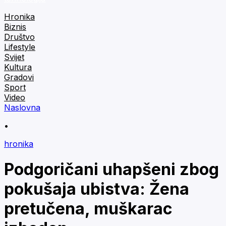
Hronika
Biznis
Društvo
Lifestyle
Svijet
Kultura
Gradovi
Sport
Video
Naslovna
•
hronika
Podgoričani uhapšeni zbog
pokušaja ubistva: Žena
pretučena, muškarac