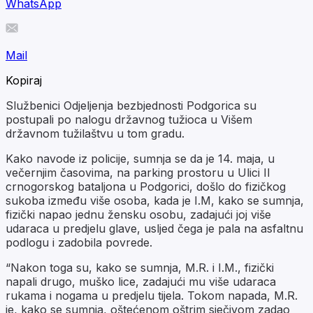
WhatsApp
Mail
Kopiraj
Službenici Odjeljenja bezbjednosti Podgorica su
postupali po nalogu državnog tužioca u Višem
državnom tužilaštvu u tom gradu.
Kako navode iz policije, sumnja se da je 14. maja, u
večernjim časovima, na parking prostoru u Ulici II
crnogorskog bataljona u Podgorici, došlo do fizičkog
sukoba između više osoba, kada je I.M, kako se sumnja,
fizički napao jednu žensku osobu, zadajući joj više
udaraca u predjelu glave, usljed čega je pala na asfaltnu
podlogu i zadobila povrede.
“Nakon toga su, kako se sumnja, M.R. i I.M., fizički
napali drugo, muško lice, zadajući mu više udaraca
rukama i nogama u predjelu tijela. Tokom napada, M.R.
je, kako se sumnja, oštećenom oštrim sječivom zadao