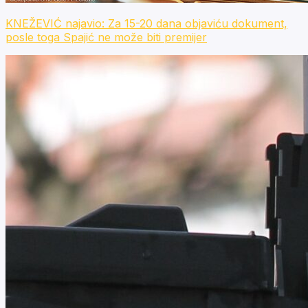
KNEŽEVIĆ najavio: Za 15-20 dana objaviću dokument,
posle toga Spajić ne može biti premijer