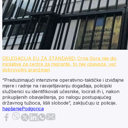
DELEGACIJA EU ZA STANDARD: Crna Gora nije dio
inicijative za centre za migrante, to nije obaveza, već
dobrovoljni aranžman
“Preduzimajući intenzivne operativno-taktičke i izviđajne
mjere i radnje na rasvjetljavanju događaja, policijski
službenici su identifikovali učesnike, locirali ih i, nakon
prikupljenih obavještenja, po nalogu postupajućeg
državnog tužioca, lišili slobode”, zaključuju iz policije.
hapšenje
Podgorica