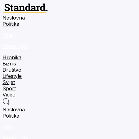
Naslovna
Politika
m:tel
tehnologija
Hronika
Biznis
Društvo
Lifestyle
Svijet
Sport
Video
Naslovna
Politika
m:tel
tehnologija