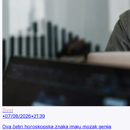
Život
•
07/08/2026
•
21:39
Ova četiri horoskopska znaka imaju mozak genija