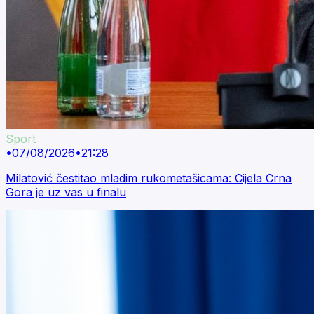
Sport
•
07/08/2026
•
21:28
Milatović čestitao mladim rukometašicama: Cijela Crna
Gora je uz vas u finalu