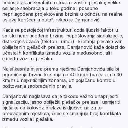
nedostatak adekvatnih trotoara i zaštite pješaka; velike
osilacije saobraćaja u toku godine i posebno
neprilagođena projektovana brzina u odnosu na realne
uslove korišćenja puta”, rekao je Damjanović.
Kada se postojećoj infrastrukturi doda ljudski faktor u
smislu neprilagođene brzine, nepoštovanja signalizacije,
distrikcije vozača (telefon i umor) i kretanja pješaka van
obilježenih pješačkih prelaza, Damjanović kaže dolazi do
učestalih konflikata između vozila međusobno, ali i
između vozila i pješaka.
Najefikasnija mjera prema riječima Damjanovića bila bi
ograničenje brzine kretanja na 40 km/h (pa čak i na 30
km/h) u najkritičnijim zonama, uz pojačanu kontrolu
poštovanja saobraćajnih pravila.
Damjanović naglašava da je takođe važno unaprijediti
signalizaciju, jasno obilježiti pješačke prelaze i usmjeriti
pješake da kolovoz prelaze isključivo na za to
predviđenim mjestima, čime se smanjuje broj konflikata
između vozila i pješaka.