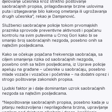
djelovanje učesnika kroz striktno poštovanje
saobraćajnih propisa, prilagođavanje brzine uslovima
puta i izbjegavanje bilo kakvog ometanja ili ugrožavanja
drugih učesnika”, rekao je Damjanović.
Službenici saobraćajne policije tokom prvomajskih
praznika sprovode preventivne aktivnosti i pojačanu
kontrolu na svim putevima u Crnoj Gori kako bi se
smanjio broj saobraćajnih nezgoda, posebno onih sa
najtežim posljedicama.
Kako se očekuje pojačana frekvencija saobraćaja, sa
ciljem smanjenja rizika od saobraćajnih nezgoda,
posebno onih sa težim posljedicama, iz Uprave policije
apeluju na građane – učesnike u saobraćaju, posebno
mlade vozače i vozačice i početnike – na dodatni oprez i
strogo poštovanje zakonskih propisa.
Ljudski faktor je i dalje dominantan uzrok saobraćajnih
nezgoda sa najtežim posljedicama.
“Nepoštovanje saobraćajnih propisa, posebno kada je u
pitanju nedozvoljena i neprilagođena brzina, upravljanje