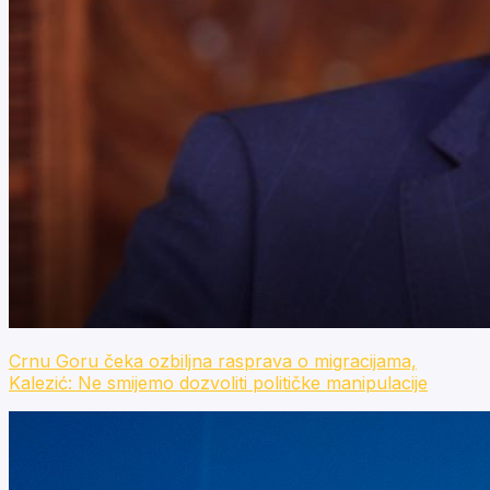
Crnu Goru čeka ozbiljna rasprava o migracijama,
Kalezić: Ne smijemo dozvoliti političke manipulacije