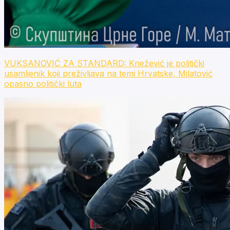
VUKSANOVIĆ ZA STANDARD: Knežević je politički
usamljenik koji preživljava na temi Hrvatske, Milatović
opasno politički luta