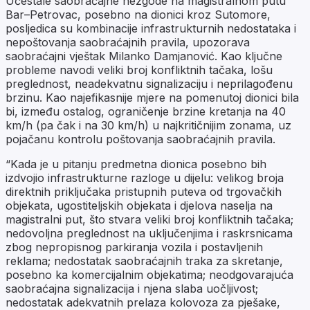
Učestale saobraćajne nezgode na magistralnom putu
Bar–Petrovac, posebno na dionici kroz Sutomore,
posljedica su kombinacije infrastrukturnih nedostataka i
nepoštovanja saobraćajnih pravila, upozorava
saobraćajni vještak Milanko Damjanović. Kao ključne
probleme navodi veliki broj konfliktnih tačaka, lošu
preglednost, neadekvatnu signalizaciju i neprilagođenu
brzinu. Kao najefikasnije mjere na pomenutoj dionici bila
bi, između ostalog, ograničenje brzine kretanja na 40
km/h (pa čak i na 30 km/h) u najkritičnijim zonama, uz
pojačanu kontrolu poštovanja saobraćajnih pravila.
“Kada je u pitanju predmetna dionica posebno bih
izdvojio infrastrukturne razloge u dijelu: velikog broja
direktnih priključaka pristupnih puteva od trgovačkih
objekata, ugostiteljskih objekata i djelova naselja na
magistralni put, što stvara veliki broj konfliktnih tačaka;
nedovoljna preglednost na uključenjima i raskrsnicama
zbog nepropisnog parkiranja vozila i postavljenih
reklama; nedostatak saobraćajnih traka za skretanje,
posebno ka komercijalnim objekatima; neodgovarajuća
saobraćajna signalizacija i njena slaba uočljivost;
nedostatak adekvatnih prelaza kolovoza za pješake,