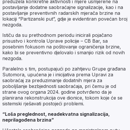
preduzela konkretne aktivnosti i mjere usmjerene na
postavljanje dodatne saobraćajne signalizacije, kao i na
postavljanje preventivnih radarskih mjerača brzine na
lokaciji “Partizanski put”, gdje je evidentiran povećan broj
nezgoda.
Ističu da su prethodnom periodu inicirali pojačano
prisustvo i kontrola Uprave policije – CB Bar, sa
posebnim fokusom na poštovanje ograničenja brzine,
kako bi se preventivno djelovalo i smanjio rizik od novih
nezgoda.
Paralelno s tim, postupajući po zahtjevu Grupe građana
Sutomora, upućena je i inicijativa prema Upravi za
saobraćaj za preduzimanje dodatnih mjera za
poboljšanje bezbjednosti saobraćaja, pri čemu je od
strane ovog organa 2024. godine potvrđeno da je
planirana rekonstrukcija ove dionice, tokom koje će se
sistemski rješavati postojeći problemi.
“Loša preglednost, neadekvatna signalizacija,
neprilagođena brzina”