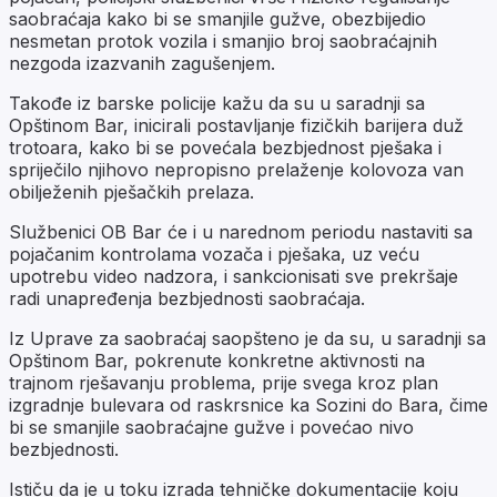
saobraćaja kako bi se smanjile gužve, obezbijedio
nesmetan protok vozila i smanjio broj saobraćajnih
nezgoda izazvanih zagušenjem.
Takođe iz barske policije kažu da su u saradnji sa
Opštinom Bar, inicirali postavljanje fizičkih barijera duž
trotoara, kako bi se povećala bezbjednost pješaka i
spriječilo njihovo nepropisno prelaženje kolovoza van
obilježenih pješačkih prelaza.
Službenici OB Bar će i u narednom periodu nastaviti sa
pojačanim kontrolama vozača i pješaka, uz veću
upotrebu video nadzora, i sankcionisati sve prekršaje
radi unapređenja bezbjednosti saobraćaja.
Iz Uprave za saobraćaj saopšteno je da su, u saradnji sa
Opštinom Bar, pokrenute konkretne aktivnosti na
trajnom rješavanju problema, prije svega kroz plan
izgradnje bulevara od raskrsnice ka Sozini do Bara, čime
bi se smanjile saobraćajne gužve i povećao nivo
bezbjednosti.
Ističu da je u toku izrada tehničke dokumentacije koju