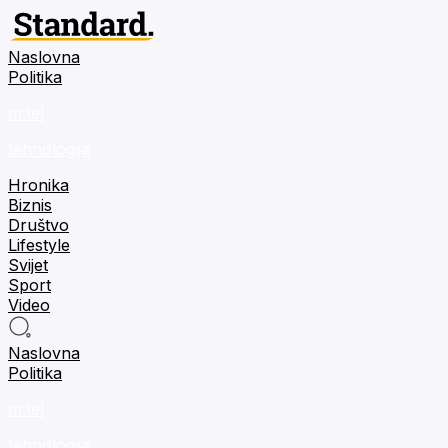
Naslovna
Politika
m:tel
tehnologija
Hronika
Biznis
Društvo
Lifestyle
Svijet
Sport
Video
Naslovna
Politika
m:tel
tehnologija