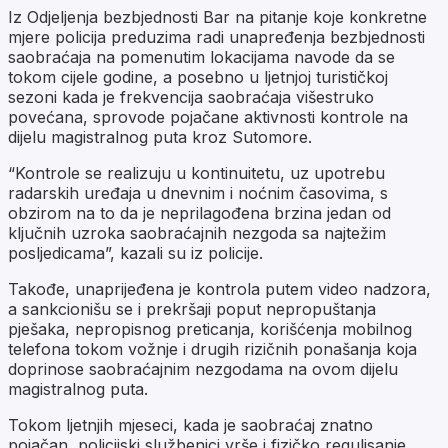
Iz Odjeljenja bezbjednosti Bar na pitanje koje konkretne
mjere policija preduzima radi unapređenja bezbjednosti
saobraćaja na pomenutim lokacijama navode da se
tokom cijele godine, a posebno u ljetnjoj turističkoj
sezoni kada je frekvencija saobraćaja višestruko
povećana, sprovode pojačane aktivnosti kontrole na
dijelu magistralnog puta kroz Sutomore.
“Kontrole se realizuju u kontinuitetu, uz upotrebu
radarskih uređaja u dnevnim i noćnim časovima, s
obzirom na to da je neprilagođena brzina jedan od
ključnih uzroka saobraćajnih nezgoda sa najtežim
posljedicama”, kazali su iz policije.
Takođe, unaprijeđena je kontrola putem video nadzora,
a sankcionišu se i prekršaji poput nepropuštanja
pješaka, nepropisnog preticanja, korišćenja mobilnog
telefona tokom vožnje i drugih rizičnih ponašanja koja
doprinose saobraćajnim nezgodama na ovom dijelu
magistralnog puta.
Tokom ljetnjih mjeseci, kada je saobraćaj znatno
pojačan, policijski službenici vrše i fizičko regulisanje