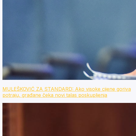
MULEŠKOVIĆ ZA STANDARD: Ako visoke cijene goriva
potraju, građane čeka novi talas poskupljenja