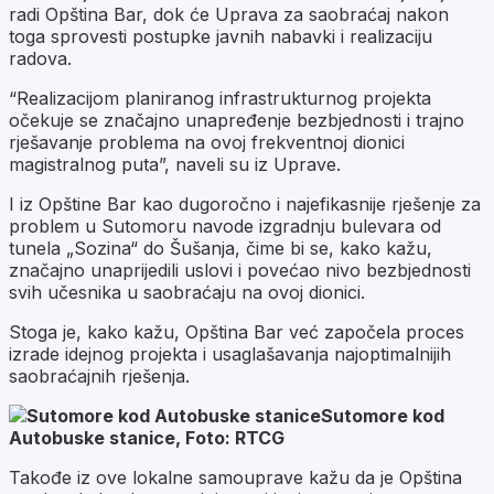
radi Opština Bar, dok će Uprava za saobraćaj nakon
toga sprovesti postupke javnih nabavki i realizaciju
radova.
“Realizacijom planiranog infrastrukturnog projekta
očekuje se značajno unapređenje bezbjednosti i trajno
rješavanje problema na ovoj frekventnoj dionici
magistralnog puta”, naveli su iz Uprave.
I iz Opštine Bar kao dugoročno i najefikasnije rješenje za
problem u Sutomoru navode izgradnju bulevara od
tunela „Sozina“ do Šušanja, čime bi se, kako kažu,
značajno unaprijedili uslovi i povećao nivo bezbjednosti
svih učesnika u saobraćaju na ovoj dionici.
Stoga je, kako kažu, Opština Bar već započela proces
izrade idejnog projekta i usaglašavanja najoptimalnijih
saobraćajnih rješenja.
Sutomore kod
Autobuske stanice, Foto: RTCG
Takođe iz ove lokalne samouprave kažu da je Opština