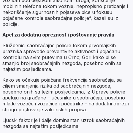
vozilom pod dejstvom alkohola i droga, korišćenje
mobilnih telefona tokom vožnje, nepropisno preticanje i
nekorišćenje sigurnosnih pojaseva biće u fokusu
pojačane kontrole saobraćajne policije”, kazali su iz
policije.
Apel za dodatnu opreznost i poštovanje pravila
Službenici saobraćajne policije tokom prvomajskih
praznika sprovode preventivne aktivnosti i pojačanu
kontrolu na svim putevima u Crnoj Gori kako bi se
smanjio broj saobraćajnih nezgoda, posebno onih sa
najtežim posljedicama.
Kako se očekuje pojačana frekvencija saobraćaja, sa
ciljem smanjenja rizika od saobraćajnih nezgoda,
posebno onih sa težim posljedicama, iz Uprave policije
apeluju na građane – učesnike u saobraćaju, posebno
mlade vozače i vozačice i početnike – na dodatni oprez i
strogo poštovanje zakonskih propisa.
Ljudski faktor je i dalje dominantan uzrok saobraćajnih
nezgoda sa najtežim posljedicama.