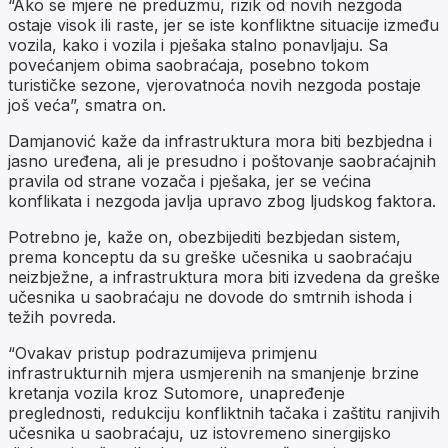
“Ako se mjere ne preduzmu, rizik od novih nezgoda
ostaje visok ili raste, jer se iste konfliktne situacije između
vozila, kako i vozila i pješaka stalno ponavljaju. Sa
povećanjem obima saobraćaja, posebno tokom
turističke sezone, vjerovatnoća novih nezgoda postaje
još veća”, smatra on.
Damjanović kaže da infrastruktura mora biti bezbjedna i
jasno uređena, ali je presudno i poštovanje saobraćajnih
pravila od strane vozača i pješaka, jer se većina
konflikata i nezgoda javlja upravo zbog ljudskog faktora.
Potrebno je, kaže on, obezbijediti bezbjedan sistem,
prema konceptu da su greške učesnika u saobraćaju
neizbježne, a infrastruktura mora biti izvedena da greške
učesnika u saobraćaju ne dovode do smtrnih ishoda i
težih povreda.
“Ovakav pristup podrazumijeva primjenu
infrastrukturnih mjera usmjerenih na smanjenje brzine
kretanja vozila kroz Sutomore, unapređenje
preglednosti, redukciju konfliktnih tačaka i zaštitu ranjivih
učesnika u saobraćaju, uz istovremeno sinergijsko