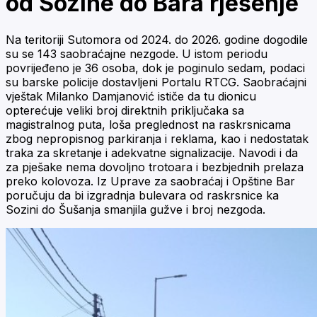
od Sozine do Bara rješenje
Na teritoriji Sutomora od 2024. do 2026. godine dogodile
su se 143 saobraćajne nezgode. U istom periodu
povrijeđeno je 36 osoba, dok je poginulo sedam, podaci
su barske policije dostavljeni Portalu RTCG. Saobraćajni
vještak Milanko Damjanović ističe da tu dionicu
opterećuje veliki broj direktnih priključaka sa
magistralnog puta, loša preglednost na raskrsnicama
zbog nepropisnog parkiranja i reklama, kao i nedostatak
traka za skretanje i adekvatne signalizacije. Navodi i da
za pješake nema dovoljno trotoara i bezbjednih prelaza
preko kolovoza. Iz Uprave za saobraćaj i Opštine Bar
poručuju da bi izgradnja bulevara od raskrsnice ka
Sozini do Šušanja smanjila gužve i broj nezgoda.