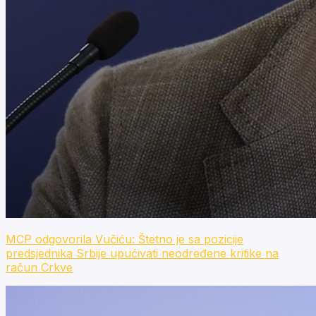
MCP odgovorila Vučiću: Štetno je sa pozicije
predsjednika Srbije upućivati neodređene kritike na
račun Crkve