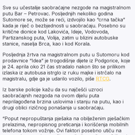
Sve su učestalije saobraćajne nezgode na magistralnom
putu Bar – Petrovac. Posljednjih nekoliko godina
Sutomore se, može se reći, izdvojilo kao “crna tačka”
kada je riječ o bezbjednosti u saobraćaju. Posebno su
kritične dionice kod Lakovića, Ideje, Vodovoda,
Partizanskog puta, Volija, zatim u blizini autobuske
stanice, naselja Brca, kao i kod Korala.
Posljednja žrtva na magistralnom putu u Sutomoru kod
prodavnice “Idea” je trogodišnje dijete iz Podgorice, koje
je 24. aprila oko 21 čas stradalo nakon što se prilikom
izlaska iz autobusa istrglo iz ruku majke i istrčalo na
magistralu, gdje ga je udarilo vozilo, piše
RTCG
.
Iz barske policije kažu da su najčešći uzroci
saobraćajnih nezgoda na ovom dijelu puta
neprilagođena brzina uslovima i stanju na putu, kao i
drugi oblici rizičnog ponašanja u saobraćaju.
“Poput nepropuštanja pješaka na obilježenim pješačkim
prelazima, nepropisnog preticanja i korišćenja mobilnih
telefona tokom vožnje. Ovi faktori posebno utiču na