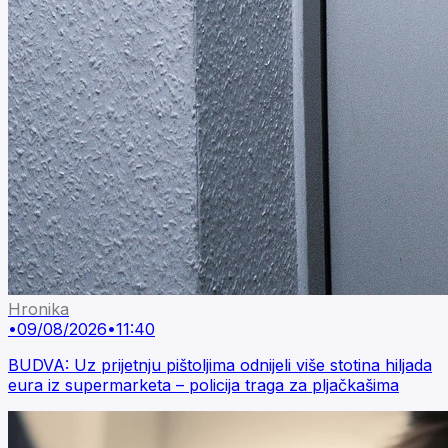
Hronika
•
09/08/2026
•
11:40
BUDVA: Uz prijetnju pištoljima odnijeli više stotina hiljada
eura iz supermarketa – policija traga za pljačkašima