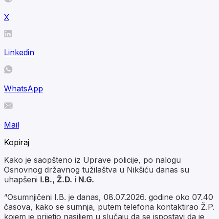
X
Linkedin
WhatsApp
Mail
Kopiraj
Kako je saopšteno iz Uprave policije, po nalogu
Osnovnog državnog tužilaštva u Nikšiću danas su
uhapšeni
I.B., Ž.D. i N.G.
“Osumnjičeni I.B. je danas, 08.07.2026. godine oko 07.40
časova, kako se sumnja, putem telefona kontaktirao Ž.P.
kojem je prijetio nasiljem u slučaju da se ispostavi da je