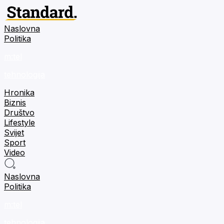
Naslovna
Politika
m:tel
tehnologija
Hronika
Biznis
Društvo
Lifestyle
Svijet
Sport
Video
Naslovna
Politika
m:tel
tehnologija