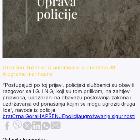
Uhapšen Tuzanin: U automobilu pronađeno 38
kilograma marihuane
“Postupajući po toj prijavi, policijski službenici su obavili
razgovor sa I.G. i N.G, koji su tom prilikom, na zahtjev
prijavioca, upozoreni na obavezu poštovanja zakona i
uzdržavanja od ponašanja kojim se mogu ugroziti druga
lica”, navode iz policije.
brat
Crna Gora
HAPŠENJE
policija
ugrožavanje sigurnosti
Ostavite komentar