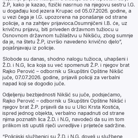
Ž.P, kako je kazao, fizički nasrnuo na njegovu sestru I.G.
u događaju kod jezera Krupac od 05.07.2026. godine, a
u vezi čega je I.G. upozorena na ponašanje od strane
policije, a na zahtjev prijavioca.Osumnjičeni I.B. će, uz
krivičnu prijavu, biti priveden državnom tužiocu u
Osnovnom državnom tužilaštvu u Nikšiću, zbog sumnje
da je, na štetu Ž.P, izvršio navedeno krivično djelo”,
pojašnjavaju iz policije.
Slobode su danas, shodno nalogu tužioca, uhapšeni i
Ž.D. i N.G, lica koja su već spomenuti Ž.P. i njegov brat
Rajko Perović – odbornik u Skupštini Opštine Nikšić
juče, 07.07.2026. godine, prijavili policiji za verbalni
napad koji se dogodio juče.
Odjeljenju bezbjednosti Nikšić su juče, podsjećamo,
Rajko Perović – odbornik u Skupštini Opštine Nikšić i
njegov brat Ž.P. prijavili da su u Ulici Krsta Kostića,
ispred jednog objekta, verbalno napadnuti od strane
njima poznatih lica Ž.D. i N.G, navodeći da su im tom
prilikom isti uputili riječi uvredljive i prijeteće sadržine.
“Policijski službenici su Ž.D. i N.G. doveli u službene