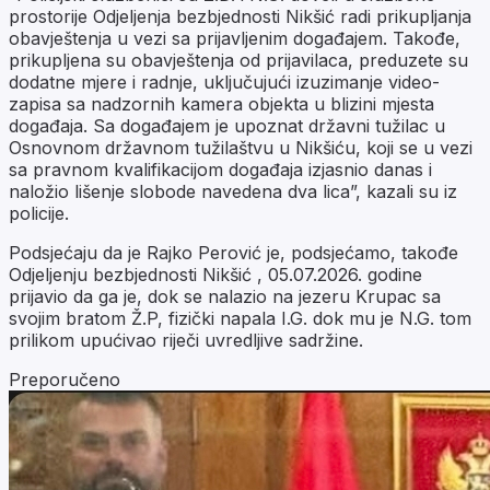
prostorije Odjeljenja bezbjednosti Nikšić radi prikupljanja
obavještenja u vezi sa prijavljenim događajem. Takođe,
prikupljena su obavještenja od prijavilaca, preduzete su
dodatne mjere i radnje, uključujući izuzimanje video-
zapisa sa nadzornih kamera objekta u blizini mjesta
događaja. Sa događajem je upoznat državni tužilac u
Osnovnom državnom tužilaštvu u Nikšiću, koji se u vezi
sa pravnom kvalifikacijom događaja izjasnio danas i
naložio lišenje slobode navedena dva lica”, kazali su iz
policije.
Podsjećaju da je Rajko Perović je, podsjećamo, takođe
Odjeljenju bezbjednosti Nikšić , 05.07.2026. godine
prijavio da ga je, dok se nalazio na jezeru Krupac sa
svojim bratom Ž.P, fizički napala I.G. dok mu je N.G. tom
prilikom upućivao riječi uvredljive sadržine.
Preporučeno