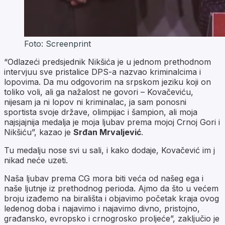
Foto: Screenprint
“Odlazeći predsjednik Nikšića je u jednom prethodnom
intervjuu sve pristalice DPS-a nazvao kriminalcima i
lopovima. Da mu odgovorim na srpskom jeziku koji on
toliko voli, ali ga nažalost ne govori – Kovačeviću,
nijesam ja ni lopov ni kriminalac, ja sam ponosni
sportista svoje države, olimpijac i šampion, ali moja
najsjajnija medalja je moja ljubav prema mojoj Crnoj Gori i
Nikšiću”, kazao je
Srđan Mrvaljević
.
Tu medalju nose svi u sali, i kako dodaje, Kovačević im j
nikad neće uzeti.
Naša ljubav prema CG mora biti veća od našeg ega i
naše ljutnje iz prethodnog perioda. Ajmo da što u većem
broju izađemo na birališta i objavimo početak kraja ovog
ledenog doba i najavimo i najavimo divno, pristojno,
građansko, evropsko i crnogrosko proljeće”, zaključio je