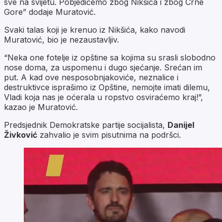
sve na svijetu. Pobjedićemo zbog Nikšića i zbog Crne
Gore” dodaje Muratović.
Svaki talas koji je krenuo iz Nikšića, kako navodi
Muratović, bio je nezaustavljiv.
“Neka one fotelje iz opštine sa kojima su srasli slobodno
nose doma, za uspomenu i dugo sjećanje. Srećan im
put. A kad ove nesposobnjakoviće, neznalice i
destruktivce isprašimo iz Opštine, nemojte imati dilemu,
Vladi koja nas je oćerala u ropstvo osviraćemo kraj!”,
kazao je Muratović.
Predsjednik Demokratske partije socijalista,
Danijel
Živković
zahvalio je svim pisutnima na podršci.