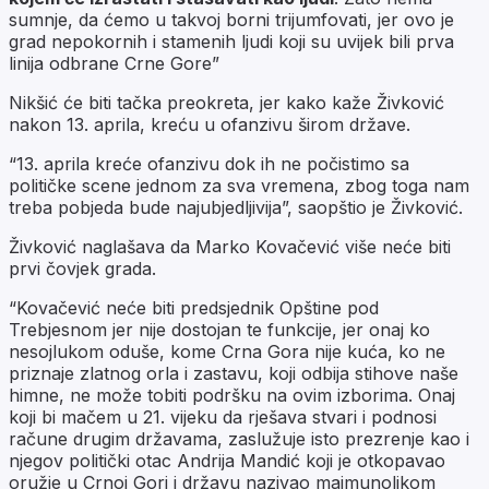
sumnje, da ćemo u takvoj borni trijumfovati, jer ovo je
grad nepokornih i stamenih ljudi koji su uvijek bili prva
linija odbrane Crne Gore”
Nikšić će biti tačka preokreta, jer kako kaže Živković
nakon 13. aprila, kreću u ofanzivu širom države.
“13. aprila kreće ofanzivu dok ih ne počistimo sa
političke scene jednom za sva vremena, zbog toga nam
treba pobjeda bude najubjedljivija”, saopštio je Živković.
Živković naglašava da Marko Kovačević više neće biti
prvi čovjek grada.
“Kovačević neće biti predsjednik Opštine pod
Trebjesnom jer nije dostojan te funkcije, jer onaj ko
nesojlukom oduše, kome Crna Gora nije kuća, ko ne
priznaje zlatnog orla i zastavu, koji odbija stihove naše
himne, ne može tobiti podršku na ovim izborima. Onaj
koji bi mačem u 21. vijeku da rješava stvari i podnosi
račune drugim državama, zaslužuje isto prezrenje kao i
njegov politički otac Andrija Mandić koji je otkopavao
oružje u Crnoj Gori i državu nazivao majmunolikom