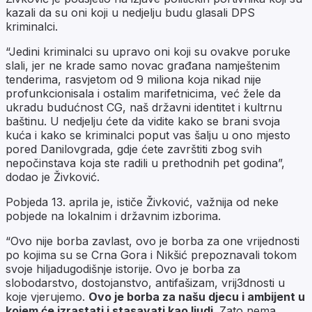
kazali da su oni koji u nedjelju budu glasali DPS
kriminalci.
“Jedini kriminalci su upravo oni koji su ovakve poruke
slali, jer ne krade samo novac građana namještenim
tenderima, rasvjetom od 9 miliona koja nikad nije
profunkcionisala i ostalim marifetnicima, već žele da
ukradu budućnost CG, naš državni identitet i kultrnu
baštinu. U nedjelju ćete da vidite kako se brani svoja
kuća i kako se kriminalci poput vas šalju u ono mjesto
pored Danilovgrada, gdje ćete završtiti zbog svih
nepočinstava koja ste radili u prethodnih pet godina”,
dodao je Živković.
Pobjeda 13. aprila je, ističe Živković, važnija od neke
pobjede na lokalnim i državnim izborima.
“Ovo nije borba zavlast, ovo je borba za one vrijednosti
po kojima su se Crna Gora i Nikšić prepoznavali tokom
svoje hiljadugodišnje istorije. Ovo je borba za
slobodarstvo, dostojanstvo, antifašizam, vrij3dnosti u
koje vjerujemo.
Ovo je borba za našu djecu i ambijent u
kojem će izrastati i stasavati kao ljudi
. Zato nema