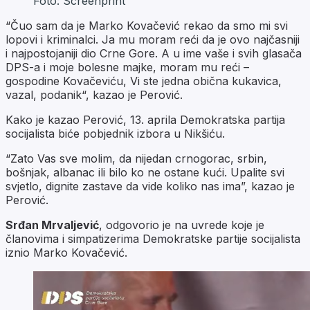
Foto: Screenprint
“Čuo sam da je Marko Kovačević rekao da smo mi svi
lopovi i kriminalci. Ja mu moram reći da je ovo najčasniji
i najpostojaniji dio Crne Gore. A u ime vaše i svih glasača
DPS-a i moje bolesne majke, moram mu reći –
gospodine Kovačeviću, Vi ste jedna obična kukavica,
vazal, podanik“, kazao je Perović.
Kako je kazao Perović, 13. aprila Demokratska partija
socijalista biće pobjednik izbora u Nikšiću.
“Zato Vas sve molim, da nijedan crnogorac, srbin,
bošnjak, albanac ili bilo ko ne ostane kući. Upalite svi
svjetlo, dignite zastave da vide koliko nas ima”, kazao je
Perović.
Srđan Mrvaljević
, odgovorio je na uvrede koje je
članovima i simpatizerima Demokratske partije socijalista
iznio Marko Kovačević.