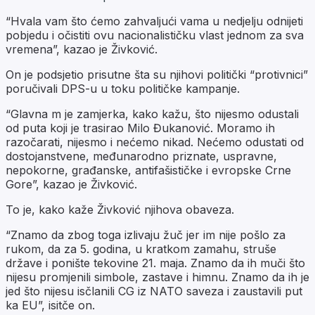
“Hvala vam što ćemo zahvaljući vama u nedjelju odnijeti
pobjedu i očistiti ovu nacionalističku vlast jednom za sva
vremena”, kazao je Živković.
On je podsjetio prisutne šta su njihovi politički “protivnici”
poručivali DPS-u u toku političke kampanje.
“Glavna m je zamjerka, kako kažu, što nijesmo odustali
od puta koji je trasirao Milo Đukanović. Moramo ih
razočarati, nijesmo i nećemo nikad. Nećemo odustati od
dostojanstvene, međunarodno priznate, uspravne,
nepokorne, građanske, antifašističke i evropske Crne
Gore”, kazao je Živković.
To je, kako kaže Živković njihova obaveza.
“Znamo da zbog toga izlivaju žuč jer im nije pošlo za
rukom, da za 5. godina, u kratkom zamahu, struše
države i ponište tekovine 21. maja. Znamo da ih muči što
nijesu promjenili simbole, zastave i himnu. Znamo da ih je
jed što nijesu isčlanili CG iz NATO saveza i zaustavili put
ka EU”, isitče on.