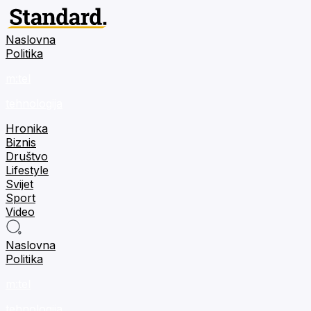
Naslovna
Politika
m:tel
tehnologija
Hronika
Biznis
Društvo
Lifestyle
Svijet
Sport
Video
Naslovna
Politika
m:tel
tehnologija