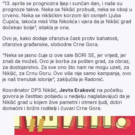
“13. aprila se prognozira lijep i sunčan dan, i naše su
prognoze takve. Neka se Nikšić probudi, neka se oboji u
crveno. Neka se nikšićkim korzom širi osmjeh Ljuba
Ćupića, lakoća misli Vita Nikolića i vjera da je Nikšić grad
dočekao bolje”, istakla je ona.
Ovo je, kako dodaje ofanziva časti protiv bahatosti,
ofanziva građanske, slobodne Crne Gora.
“Neka se jasno čuje iz ove sale BORI SE, jer vrijedi, jer
znaš da možeš. Ovo je borba za pošten grad, za obraz,
za dostojanstvo. Za sve ono što nam ne mogu uzeti, za
Nikšić, za Crnu Goru. Ovo više nije samo kampanja, ovo
je naš trenutak istorije”, zaključila je Radonić.
Koordinator DPS Nikšić,
Jevto Eraković
na početku
govora je čestitao pobjedu u nedjelju naglašavajući da je
Nikšić grad u kojem žive pametni i otmeni ljudi, dobri
domaćini i brižni roditelji i čuvari Crne Gore.