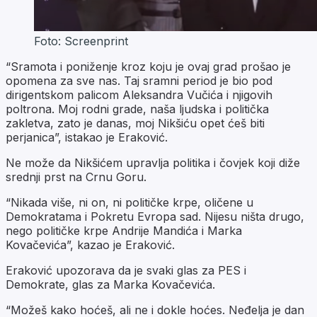
Foto: Screenprint
“Sramota i poniženje kroz koju je ovaj grad prošao je
opomena za sve nas. Taj sramni period je bio pod
dirigentskom palicom Aleksandra Vučića i njigovih
poltrona. Moj rodni grade, naša ljudska i politička
zakletva, zato je danas, moj Nikšiću opet ćeš biti
perjanica”, istakao je Eraković.
Ne može da Nikšićem upravlja politika i čovjek koji diže
srednji prst na Crnu Goru.
“Nikada više, ni on, ni političke krpe, oličene u
Demokratama i Pokretu Evropa sad. Nijesu ništa drugo,
nego političke krpe Andrije Mandića i Marka
Kovačevića”, kazao je Eraković.
Eraković upozorava da je svaki glas za PES i
Demokrate, glas za Marka Kovačevića.
“Možeš kako hoćeš, ali ne i dokle hoćes. Neđelja je dan