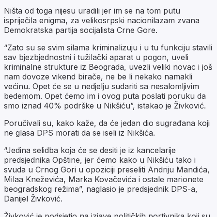
Ništa od toga nijesu uradili jer im se na tom putu
ispriječila enigma, za velikosrpski nacionilazam zvana
Demokratska partija socijalista Crne Gore.
“Zato su se svim silama kriminalizuju i u tu funkciju stavili
sav bjezbjednostni i tužilački aparat u pogon, uveli
kriminalne strukture iz Beograda, uvezli veliki novac i još
nam dovoze vikend birače, ne be li nekako namakli
većinu. Opet će se u nedjelju sudariti sa nesalomljivim
bedemom. Opet ćemo im i ovog puta poslati poruku da
smo iznad 40% podrške u Nikšiću”, istakao je Živković.
Poručivali su, kako kaže, da će jedan dio sugrađana koji
ne glasa DPS morati da se iseli iz Nikšića.
“Jedina selidba koja će se desiti je iz kancelarije
predsjednika Opštine, jer ćemo kako u Nikšiću tako i
svuda u Crnog Gori u opoziciji preseliti Andriju Mandića,
Milaa Kneževića, Marka Kovačevića i ostale marionete
beogradskog režima”, naglasio je predsjednik DPS-a,
Danijel Živković.
Živković je podsjetio na izjave političkih portivnika koji su