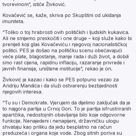
tvorevinom”, ističe Živković.
Kovačević se, kaže, skriva po Skupštini od ukidanja
imuniteta.
“Toliko o toj hrabrosti ovih političkih i ljudskih kukavica.
Ali ne smijemo preskočiti i one druge – koji služe kako bi
prenijeli koji glas Kovačeviću i njegovoj nacionalističkoj
politici. PES je došao na političku scenu obećavajući
veće plate, blagostanje, manje rada i duži život, a dobili
smo rast cijena, rapidnu inflaciju, razaranje privrede i
javnih finansija, uništene institucije”, rekao je on.
Živković je kazao i kako se PES potpuno vezao za
Andriju Mandića i da služi ostvarenju bezbjednosti
njegovih interesa.
“Tu su i Demokrate. Vjerujem da dijelimo zaključak da je
to najgora partija u Crnoj Gori. To je partija isfrustriranih
apartčika, nedostojnih obavljanja bilo koje odgovorne
funkcije. Nenajedeni i nenapijeni, državničku ulogu
shvataju kao priliku da jedu besplatno na račun
preduzeća i organa koje vode. Zbog sitnih poriva su