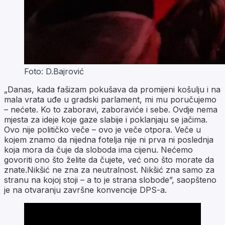
Foto: D.Bajrović
„Danas, kada fašizam pokušava da promijeni košulju i na
mala vrata uđe u gradski parlament, mi mu poručujemo
– nećete. Ko to zaboravi, zaboraviće i sebe. Ovdje nema
mjesta za ideje koje gaze slabije i poklanjaju se jačima.
Ovo nije političko veče – ovo je veče otpora. Veče u
kojem znamo da nijedna fotelja nije ni prva ni poslednja
koja mora da čuje da sloboda ima cijenu. Nećemo
govoriti ono što želite da čujete, već ono što morate da
znate.Nikšić ne zna za neutralnost. Nikšić zna samo za
stranu na kojoj stoji – a to je strana slobode”, saopšteno
je na otvaranju završne konvencije DPS-a.