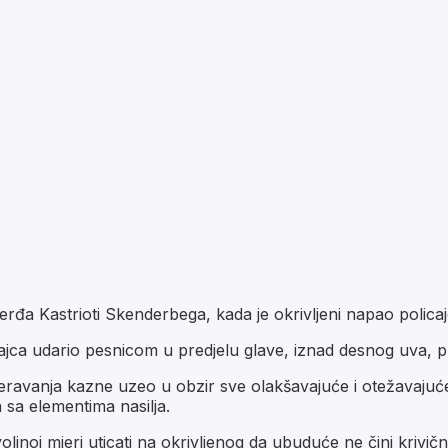
đa Kastrioti Skenderbega, kada je okrivljeni napao polica
cajca udario pesnicom u predjelu glave, iznad desnog uva, p
ravanja kazne uzeo u obzir sve olakšavajuće i otežavajuće o
 sa elementima nasilja.
oj mjeri uticati na okrivljenog da ubuduće ne čini krivična