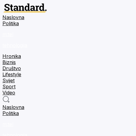
Naslovna
Politika
m:tel
tehnologija
Hronika
Biznis
Društvo
Lifestyle
Svijet
Sport
Video
Naslovna
Politika
m:tel
tehnologija