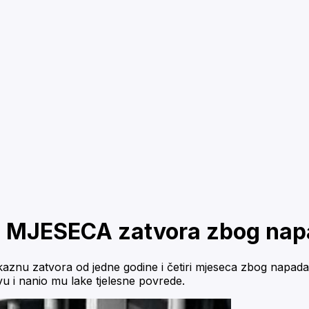
RI MJESECA zatvora zbog na
 kaznu zatvora od jedne godine i četiri mjeseca zbog napad
vu i nanio mu lake tjelesne povrede.