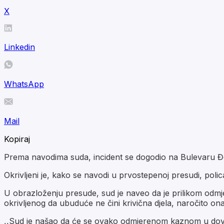
X
Linkedin
WhatsApp
Mail
Kopiraj
Prema navodima suda, incident se dogodio na Bulevaru Đer
Okrivljeni je, kako se navodi u prvostepenoj presudi, poli
U obrazloženju presude, sud je naveo da je prilikom odmje
okrivljenog da ubuduće ne čini krivična djela, naročito ona
,,Sud je našao da će se ovako odmjerenom kaznom u dovoljn