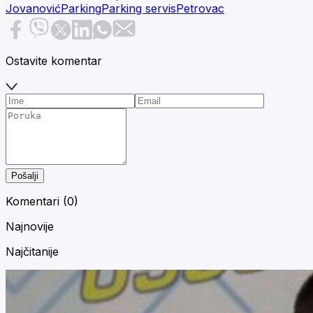
Jovanović
Parking
Parking servis
Petrovac
Ostavite komentar
Pošalji
Komentari (
0
)
Najnovije
Najčitanije