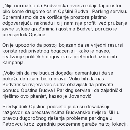
„Nije normalno da Budvanska rivijera izdaje taj prostor
bilo kome drugome osim Opštini Budva i Parking servisu.
Spremni smo da za korišćenje prostora platimo
odgovarajuću naknadu i cilj nam nije profit, već pružanje
javne usluge građanima i gostima Budve“, poručio je
predsjednik Opštine.
On je upozorio da postoji bojazan da se vrijedni resursi
koriste radi privatnog bogaćenja i, kako je naveo,
realizacije političkih dogovora iz prethodnih izbornih
kampanja.
„Volio bih da me budući događaji demantuju i da se
pokaže da nisam bio u pravu. Volio bih da nas
Budvanska rivijera već sjutra obavijesti da prihvata
ponudu Opštine Budva i Parking servisa i da zajednički
riješimo ovo pitanje“, kazao je Jovanović.
Predsjednik Opštine podsjetio je da su dosadašnji
razgovori sa predstavnicima Budvanske rivijere išli i u
pravcu dugoročnog rješenja problema parkinga u
Petrovcu kroz izgradnju podzemne garaže na toj lokaciji.