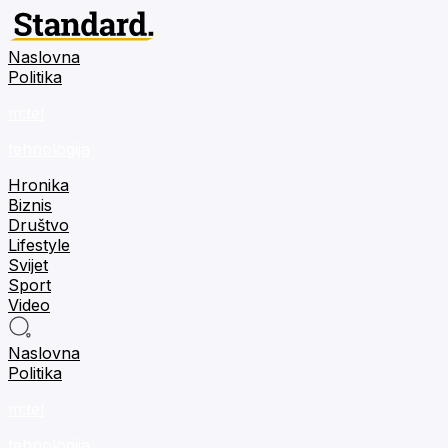
Naslovna
Politika
m:tel
tehnologija
Hronika
Biznis
Društvo
Lifestyle
Svijet
Sport
Video
Naslovna
Politika
m:tel
tehnologija