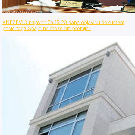
KNEŽEVIĆ najavio: Za 15-20 dana objaviću dokument,
posle toga Spajić ne može biti premijer