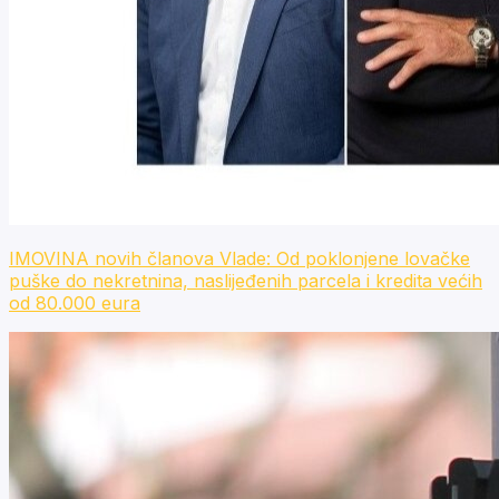
IMOVINA novih članova Vlade: Od poklonjene lovačke
puške do nekretnina, naslijeđenih parcela i kredita većih
od 80.000 eura