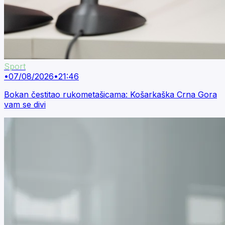
Sport
•
07/08/2026
•
21:46
Bokan čestitao rukometašicama: Košarkaška Crna Gora
vam se divi