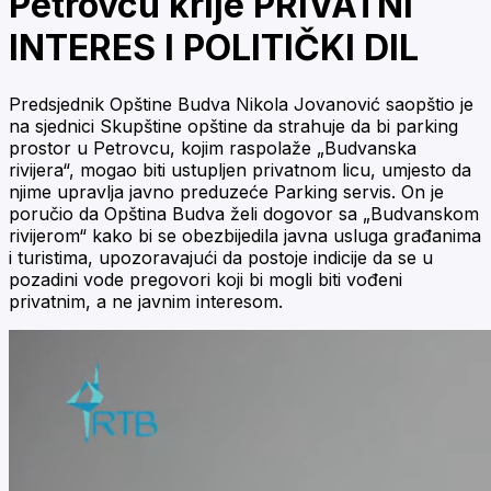
Petrovcu krije PRIVATNI
INTERES I POLITIČKI DIL
Predsjednik Opštine Budva Nikola Jovanović saopštio je
na sjednici Skupštine opštine da strahuje da bi parking
prostor u Petrovcu, kojim raspolaže „Budvanska
rivijera“, mogao biti ustupljen privatnom licu, umjesto da
njime upravlja javno preduzeće Parking servis. On je
poručio da Opština Budva želi dogovor sa „Budvanskom
rivijerom“ kako bi se obezbijedila javna usluga građanima
i turistima, upozoravajući da postoje indicije da se u
pozadini vode pregovori koji bi mogli biti vođeni
privatnim, a ne javnim interesom.