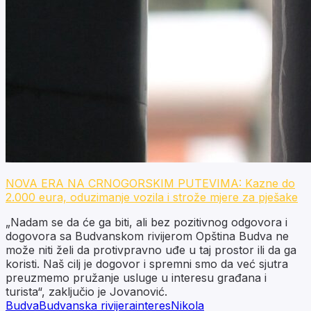
NOVA ERA NA CRNOGORSKIM PUTEVIMA: Kazne do
2.000 eura, oduzimanje vozila i strože mjere za pješake
„Nadam se da će ga biti, ali bez pozitivnog odgovora i
dogovora sa Budvanskom rivijerom Opština Budva ne
može niti želi da protivpravno uđe u taj prostor ili da ga
koristi. Naš cilj je dogovor i spremni smo da već sjutra
preuzmemo pružanje usluge u interesu građana i
turista“, zaključio je Jovanović.
Budva
Budvanska rivijera
interes
Nikola