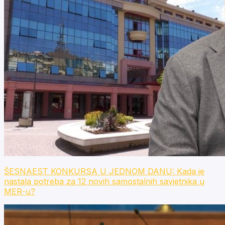
ŠESNAEST KONKURSA U JEDNOM DANU: Kada je
nastala potreba za 12 novih samostalnih savjetnika u
MER-u?