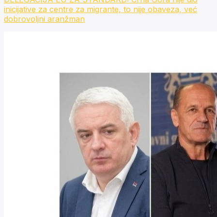
inicijative za centre za migrante, to nije obaveza, već
dobrovoljni aranžman