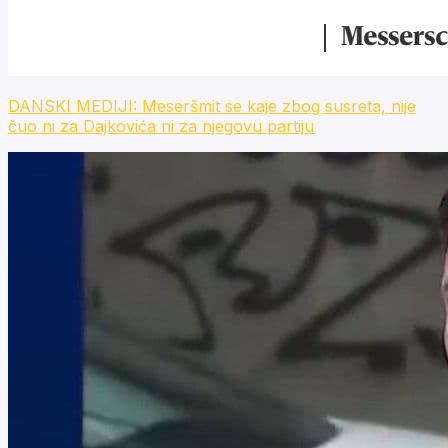
DANSKI MEDIJI: Meseršmit se kaje zbog susreta, nije
čuo ni za Dajkovića ni za njegovu partiju