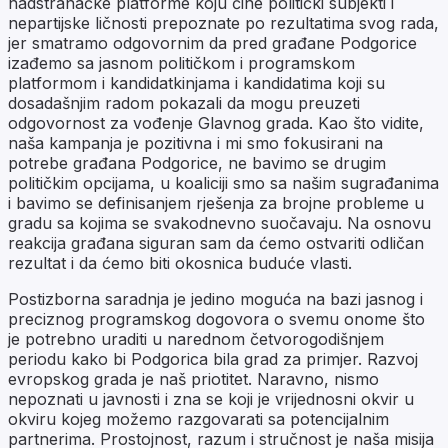
nadstranačke platforme koju čine politički subjekti i
nepartijske ličnosti prepoznate po rezultatima svog rada,
jer smatramo odgovornim da pred građane Podgorice
izađemo sa jasnom političkom i programskom
platformom i kandidatkinjama i kandidatima koji su
dosadašnjim radom pokazali da mogu preuzeti
odgovornost za vođenje Glavnog grada. Kao što vidite,
naša kampanja je pozitivna i mi smo fokusirani na
potrebe građana Podgorice, ne bavimo se drugim
političkim opcijama, u koaliciji smo sa našim sugrađanima
i bavimo se definisanjem rješenja za brojne probleme u
gradu sa kojima se svakodnevno suočavaju. Na osnovu
reakcija građana siguran sam da ćemo ostvariti odličan
rezultat i da ćemo biti okosnica buduće vlasti.
Postizborna saradnja je jedino moguća na bazi jasnog i
preciznog programskog dogovora o svemu onome što
je potrebno uraditi u narednom četvorogodišnjem
periodu kako bi Podgorica bila grad za primjer. Razvoj
evropskog grada je naš priotitet. Naravno, nismo
nepoznati u javnosti i zna se koji je vrijednosni okvir u
okviru kojeg možemo razgovarati sa potencijalnim
partnerima. Prostojnost, razum i stručnost je naša misija