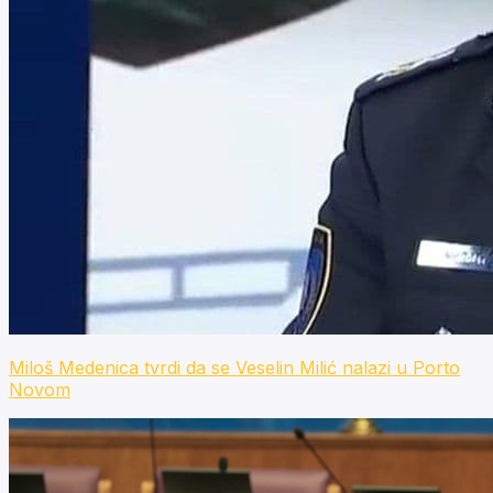
Miloš Medenica tvrdi da se Veselin Milić nalazi u Porto
Novom