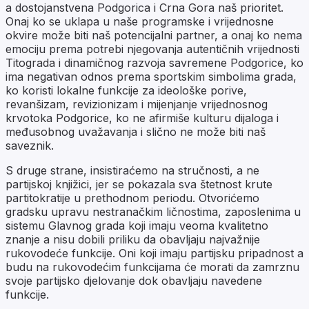
a dostojanstvena Podgorica i Crna Gora naš prioritet.
Onaj ko se uklapa u naše programske i vrijednosne
okvire može biti naš potencijalni partner, a onaj ko nema
emociju prema potrebi njegovanja autentičnih vrijednosti
Titograda i dinamičnog razvoja savremene Podgorice, ko
ima negativan odnos prema sportskim simbolima grada,
ko koristi lokalne funkcije za ideološke porive,
revanšizam, revizionizam i mijenjanje vrijednosnog
krvotoka Podgorice, ko ne afirmiše kulturu dijaloga i
međusobnog uvažavanja i slično ne može biti naš
saveznik.
S druge strane, insistiraćemo na stručnosti, a ne
partijskoj knjižici, jer se pokazala sva štetnost krute
partitokratije u prethodnom periodu. Otvorićemo
gradsku upravu nestranačkim ličnostima, zaposlenima u
sistemu Glavnog grada koji imaju veoma kvalitetno
znanje a nisu dobili priliku da obavljaju najvažnije
rukovodeće funkcije. Oni koji imaju partijsku pripadnost a
budu na rukovodećim funkcijama će morati da zamrznu
svoje partijsko djelovanje dok obavljaju navedene
funkcije.