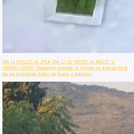
DA LI POLICIJA ZNA DA LI JE VESELIN MILIĆ U
CRNOJ GORI: Objavljen snimak iz drona za koji se tvrdi
da ga prikazuje kako se kupa u bazenu