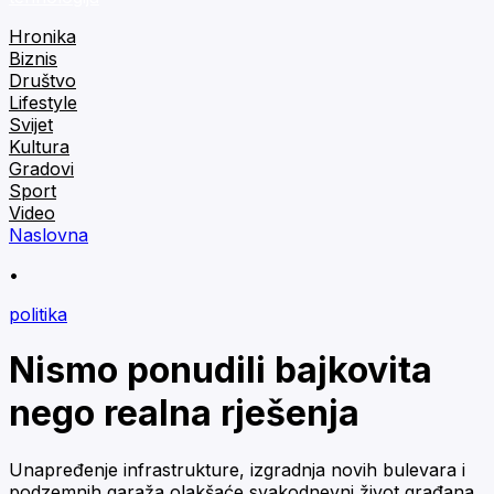
Hronika
Biznis
Društvo
Lifestyle
Svijet
Kultura
Gradovi
Sport
Video
Naslovna
•
politika
Nismo ponudili bajkovita
nego realna rješenja
Unapređenje infrastrukture, izgradnja novih bulevara i
podzemnih garaža olakšaće svakodnevni život građana