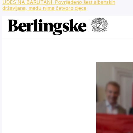
UDES NA BARUTANI: Povrijeđeno šest albanskih
državljana, među njima četvoro djece