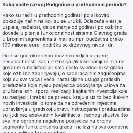
Kako vidite razvoj Podgorice u prethodnom periodu?
Kako su radili u prethodnih godinu i po slikovito
pokazuje način na koji su se urušili. Odlazeća vlast je
uspjela, nažalost, da za manje od godinu i po ozbiljno
dovede u pitanje funkcionalnost sistema Glavnog grada
u brojnim segmentima a imali su npr. budžet sa preko
100 miliona eura, podršku sa državnog nivoa i dr.
Gdje se god okrenemo možemo vidjeti primjere
nesposobnosti, kao i neznanja i/ili loše namjere. Da ne
govorim o nečistoći jer smo često svjedoci slika grada
koje ozbiljno zabrinjavaju, o saobraćajnim zagušenjima
koja su sve veća i veća, rastu cijene usluga gradskih
preduzeća koje nijesu posljedica poboljšanja uslova za
pružanje istih, sporoj realizaciji kapitalnih investicija koje
su naslijedili i trebali da privedu kraju a uz to bez ikakvih
novih investicija, o tome da na određenim mjestima
upravljanja u gradskoj upravi, institucijama i preduzećima
su ljudi bez adekvatnih kvalifikacija i radnog iskustva što
sve ima ogromne negativne posljedice na brojne
segmente funkcionisanja grada i nailazi na svakodnevne
osude velikog broja građana.