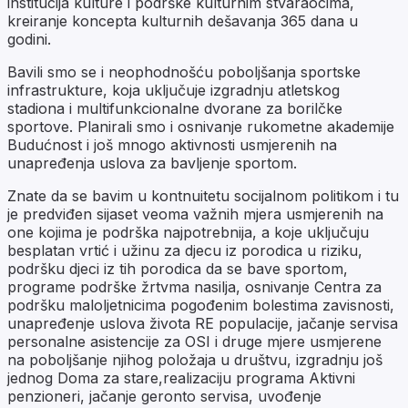
institucija kulture i podrške kulturnim stvaraocima,
kreiranje koncepta kulturnih dešavanja 365 dana u
godini.
Bavili smo se i neophodnošću poboljšanja sportske
infrastrukture, koja uključuje izgradnju atletskog
stadiona i multifunkcionalne dvorane za borilčke
sportove. Planirali smo i osnivanje rukometne akademije
Budućnost i još mnogo aktivnosti usmjerenih na
unapređenja uslova za bavljenje sportom.
Znate da se bavim u kontnuitetu socijalnom politikom i tu
je predviđen sijaset veoma važnih mjera usmjerenih na
one kojima je podrška najpotrebnija, a koje uključuju
besplatan vrtić i užinu za djecu iz porodica u riziku,
podršku djeci iz tih porodica da se bave sportom,
programe podrške žrtvma nasilja, osnivanje Centra za
podršku maloljetnicima pogođenim bolestima zavisnosti,
unapređenje uslova života RE populacije, jačanje servisa
personalne asistencije za OSI i druge mjere usmjerene
na poboljšanje njihog položaja u društvu, izgradnju još
jednog Doma za stare,realizaciju programa Aktivni
penzioneri, jačanje geronto servisa, uvođenje