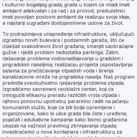
i kulturno bogatijeg grada; grada u kojem će mladi imati
ambijent adekvatan i za rad i za provod, preduzetnici
imati povoljan poslovni ambijent da realizuju svoje ideje,
a najstariji sugrađani dostojanstvene uslove za život.
To podrazimijeva unapređenje infrastrukture, uključujući
izgradnju novih bulevara i podzemnih garaža, što će
olakšati svakodnevni život građana, smanjiti saobraćajne
gužve i riješiti problem nedostatka parkinga. Zatim,
rješavanje problema vodosnadbijevanja u gradskim i
prigradskim naseljima; realizaciju projekta uspostavljanja
sistema za prečišćavanje otpadnih voda i širenja
kanalizacione mreže na prigradska naselja. Naš program
predviđa sveobuhvatno rješavanje problema otpada.
Izgradićemo savremeni reciklažni centar, koji će
omogućiti efikasnu preradu različitih vrsta otpada i
njihovu ponovnu upotrebu; pararelno raditi na jačanju
komunalnih službi, koje će biti bolje opremljene i
organizovane, kako bi ulice grada bile čiste i uređene;
pojačati i edukativne kampanje kako bismo građanima
ukazali na važnost pravilnog zbrinjavanja otpada;
investiraćemo u nove kontejnere i infrastrukturu za