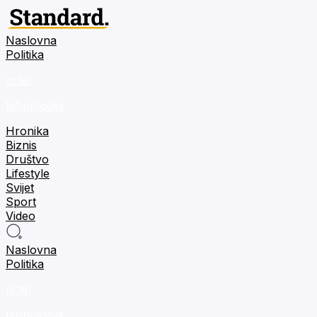
Naslovna
Politika
m:tel
tehnologija
Hronika
Biznis
Društvo
Lifestyle
Svijet
Sport
Video
Naslovna
Politika
m:tel
tehnologija