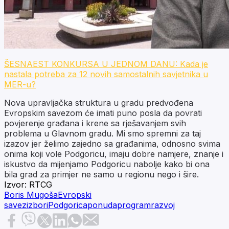
ŠESNAEST KONKURSA U JEDNOM DANU: Kada je
nastala potreba za 12 novih samostalnih savjetnika u
MER-u?
Nova upravljačka struktura u gradu predvođena
Evropskim savezom će imati puno posla da povrati
povjerenje građana i krene sa rješavanjem svih
problema u Glavnom gradu. Mi smo spremni za taj
izazov jer želimo zajedno sa građanima, odnosno svima
onima koji vole Podgoricu, imaju dobre namjere, znanje i
iskustvo da mijenjamo Podgoricu nabolje kako bi ona
bila grad za primjer ne samo u regionu nego i šire.
Izvor:
RTCG
Boris Mugoša
Evropski
savez
izbori
Podgorica
ponuda
program
razvoj