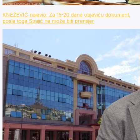
KNEŽEVIĆ najavio: Za 15-20 dana objaviću dokument,
posle toga Spajić ne može biti premijer