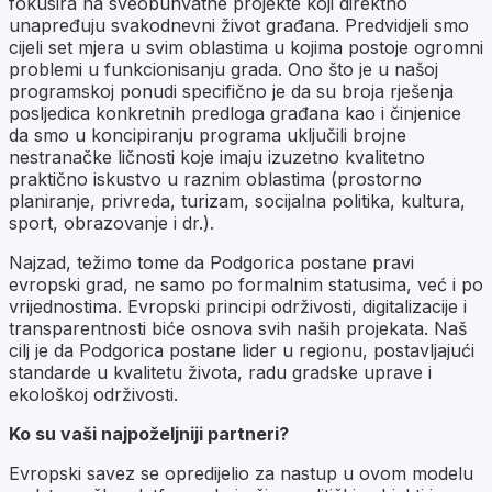
fokusira na sveobuhvatne projekte koji direktno
unapređuju svakodnevni život građana. Predvidjeli smo
cijeli set mjera u svim oblastima u kojima postoje ogromni
problemi u funkcionisanju grada. Ono što je u našoj
programskoj ponudi specifično je da su broja rješenja
posljedica konkretnih predloga građana kao i činjenice
da smo u koncipiranju programa uključili brojne
nestranačke ličnosti koje imaju izuzetno kvalitetno
praktično iskustvo u raznim oblastima (prostorno
planiranje, privreda, turizam, socijalna politika, kultura,
sport, obrazovanje i dr.).
Najzad, težimo tome da Podgorica postane pravi
evropski grad, ne samo po formalnim statusima, već i po
vrijednostima. Evropski principi održivosti, digitalizacije i
transparentnosti biće osnova svih naših projekata. Naš
cilj je da Podgorica postane lider u regionu, postavljajući
standarde u kvalitetu života, radu gradske uprave i
ekološkoj održivosti.
Ko su vaši najpoželjniji partneri?
Evropski savez se opredijelio za nastup u ovom modelu