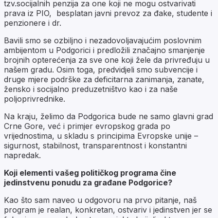
tzv.socijalnih penzija za one koji ne mogu ostvarivati
prava iz PIO, besplatan javni prevoz za đake, studente i
penzionere i dr.
Bavili smo se ozbiljno i nezadovoljavajućim poslovnim
ambijentom u Podgorici i predložili značajno smanjenje
brojnih opterećenja za sve one koji žele da privređuju u
našem gradu. Osim toga, predvidjeli smo subvencije i
druge mjere podrške za deficitarna zanimanja, zanate,
žensko i socijalno preduzetništvo kao i za naše
poljoprivrednike.
Na kraju, želimo da Podgorica bude ne samo glavni grad
Crne Gore, već i primjer evropskog grada po
vrijednostima, u skladu s principima Evropske unije –
sigurnost, stabilnost, transparentnost i konstantni
napredak.
Koji elementi vašeg političkog programa čine
jedinstvenu ponudu za građane Podgorice?
Kao što sam naveo u odgovoru na prvo pitanje, naš
program je realan, konkretan, ostvariv i jedinstven jer se