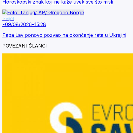
Horoskopski znak koji ne kaže uvek sve što misli
Svijet
•
09/08/2026
•
15:28
Papa Lav ponovo pozvao na okončanje rata u Ukrajini
POVEZANI ČLANCI