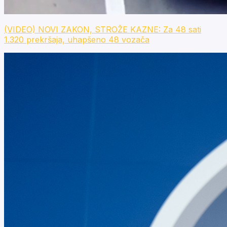
(VIDEO) NOVI ZAKON, STROŽE KAZNE: Za 48 sati
1.320 prekršaja, uhapšeno 48 vozača