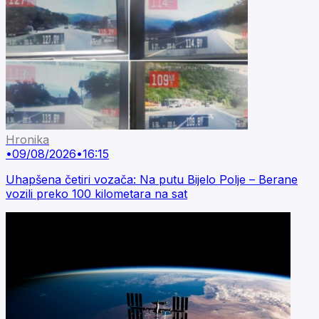
Hronika
•
09/08/2026
•
16:15
Uhapšena četiri vozača: Na putu Bijelo Polje – Berane
vozili preko 100 kilometara na sat