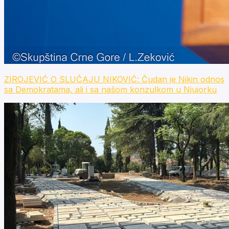
ZIROJEVIĆ O SLUČAJU NIKOVIĆ: Čudan je Nikin odnos
sa Demokratama, ali i sa našom konzulkom u Njujorku