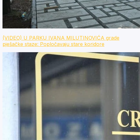
(VIDEO) U PARKU IVANA MILUTINOVIĆA grade
pješačke staze: Popločavaju stare koridore