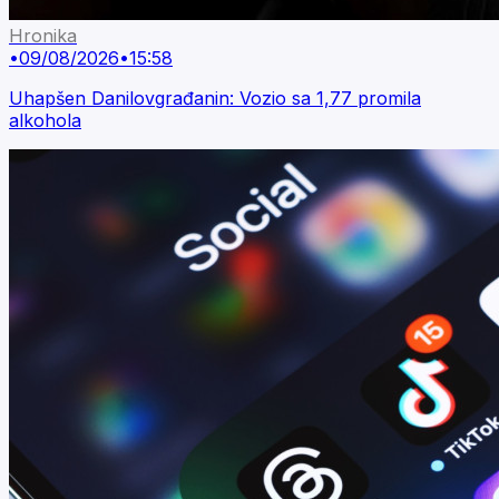
Hronika
•
09/08/2026
•
15:58
Uhapšen Danilovgrađanin: Vozio sa 1,77 promila
alkohola