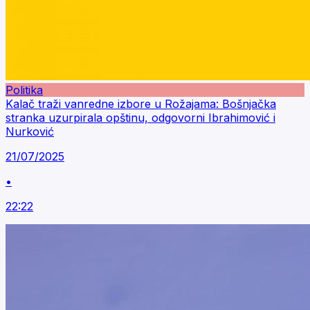
Politika
Kalač traži vanredne izbore u Rožajama: Bošnjačka
stranka uzurpirala opštinu, odgovorni Ibrahimović i
Nurković
21/07/2025
•
22:22