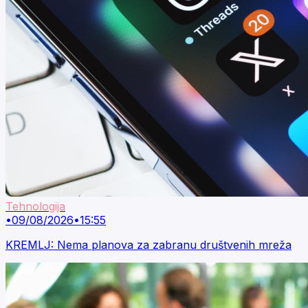
Tehnologija
•
09/08/2026
•
15:55
KREMLJ: Nema planova za zabranu društvenih mreža