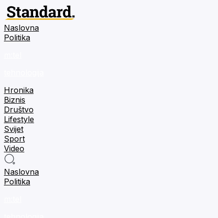
Naslovna
Politika
m:tel
tehnologija
Hronika
Biznis
Društvo
Lifestyle
Svijet
Sport
Video
Naslovna
Politika
m:tel
tehnologija