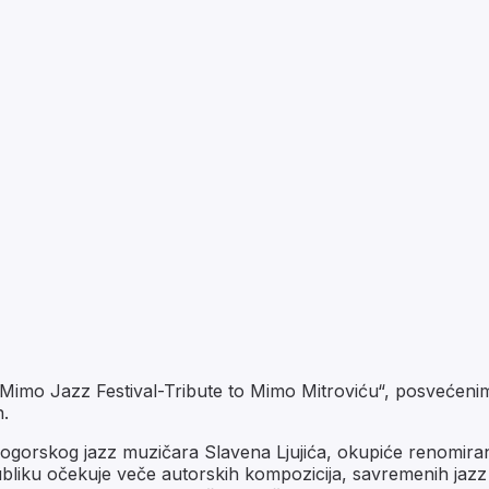
Mimo Jazz Festival-Tribute to Mimo Mitroviću“, posvećeni
n.
rskog jazz muzičara Slavena Ljujića, okupiće renomirane 
ubliku očekuje veče autorskih kompozicija, savremenih jazz 