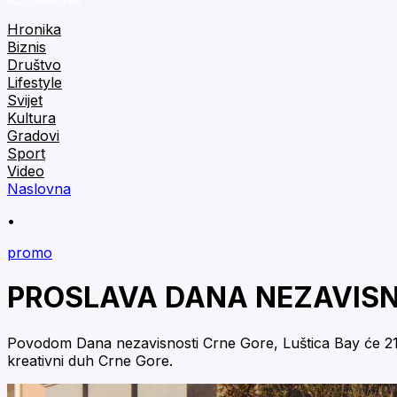
Hronika
Biznis
Društvo
Lifestyle
Svijet
Kultura
Gradovi
Sport
Video
Naslovna
•
promo
PROSLAVA DANA NEZAVISN
Povodom Dana nezavisnosti Crne Gore, Luštica Bay će 21. i 
kreativni duh Crne Gore.