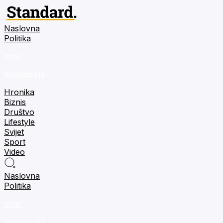
Naslovna
Politika
m:tel
tehnologija
Hronika
Biznis
Društvo
Lifestyle
Svijet
Sport
Video
Naslovna
Politika
m:tel
tehnologija