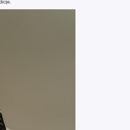
icije.