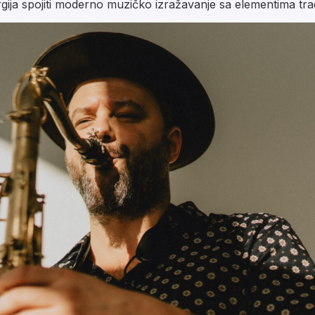
gija spojiti moderno muzičko izražavanje sa elementima trad