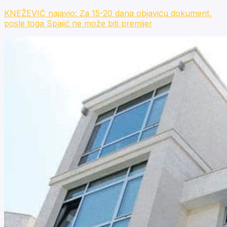
KNEŽEVIĆ najavio: Za 15-20 dana objaviću dokument,
posle toga Spajić ne može biti premijer