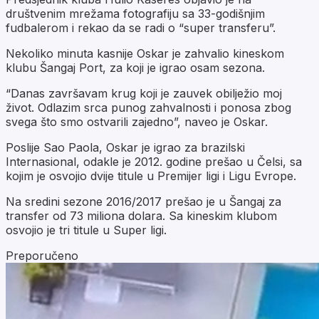
društvenim mrežama fotografiju sa 33-godišnjim
fudbalerom i rekao da se radi o “super transferu”.
Nekoliko minuta kasnije Oskar je zahvalio kineskom
klubu Šangaj Port, za koji je igrao osam sezona.
“Danas završavam krug koji je zauvek obilježio moj
život. Odlazim srca punog zahvalnosti i ponosa zbog
svega što smo ostvarili zajedno”, naveo je Oskar.
Poslije Sao Paola, Oskar je igrao za brazilski
Internasional, odakle je 2012. godine prešao u Čelsi, sa
kojim je osvojio dvije titule u Premijer ligi i Ligu Evrope.
Na sredini sezone 2016/2017 prešao je u Šangaj za
transfer od 73 miliona dolara. Sa kineskim klubom
osvojio je tri titule u Super ligi.
Preporučeno