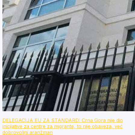
DELEGACIJA EU ZA STANDARD: Crna Gora nije dio
inicijative za centre za migrante, to nije obaveza, već
dobrovoljni aranžman