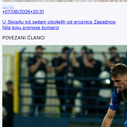
Svijet
•
07/08/2026
•
20:31
U Skoplju još sedam oboljelih od groznice Zapadnog
Nila koju prenose komarci
POVEZANI ČLANCI