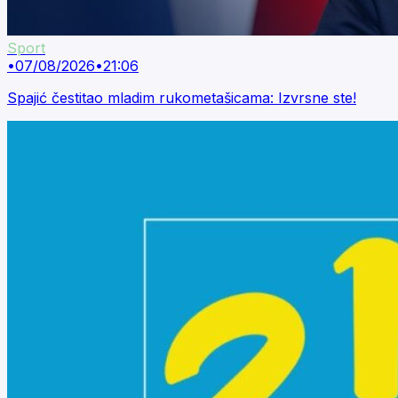
Sport
•
07/08/2026
•
21:06
Spajić čestitao mladim rukometašicama: Izvrsne ste!