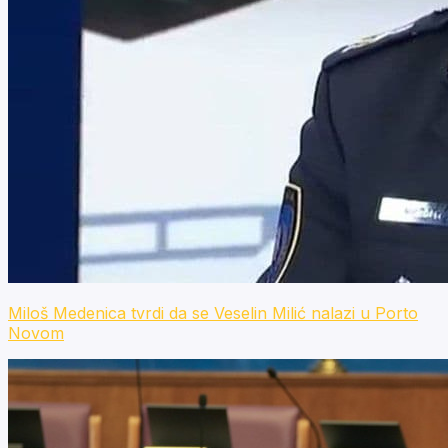
Miloš Medenica tvrdi da se Veselin Milić nalazi u Porto
Novom