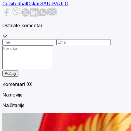
Čelsi
fudbal
Oskar
SAU PAULO
Ostavite komentar
Pošalji
Komentari (
0
)
Najnovije
Najčitanije