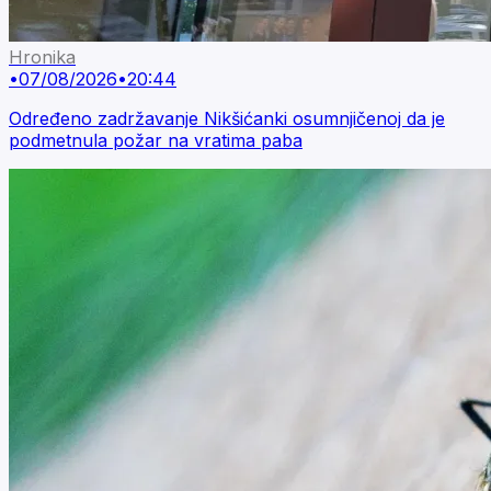
Hronika
•
07/08/2026
•
20:44
Određeno zadržavanje Nikšićanki osumnjičenoj da je
podmetnula požar na vratima paba