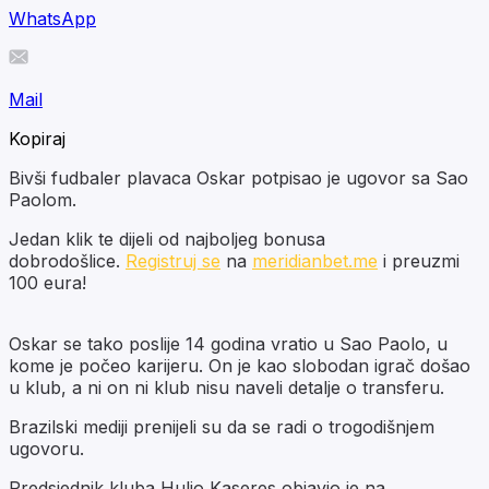
WhatsApp
Mail
Kopiraj
Bivši fudbaler plavaca Oskar potpisao je ugovor sa Sao
Paolom.
Jedan klik te dijeli od najboljeg bonusa
dobrodošlice.
Registruj se
na
meridianbet.me
i preuzmi
100 eura!
Oskar se tako poslije 14 godina vratio u Sao Paolo, u
kome je počeo karijeru. On je kao slobodan igrač došao
u klub, a ni on ni klub nisu naveli detalje o transferu.
Brazilski mediji prenijeli su da se radi o trogodišnjem
ugovoru.
Predsjednik kluba Hulio Kaseres objavio je na