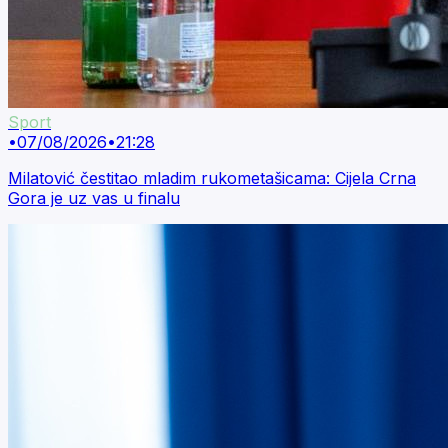
Sport
•
07/08/2026
•
21:28
Milatović čestitao mladim rukometašicama: Cijela Crna
Gora je uz vas u finalu