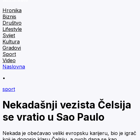
Hronika
Biznis
Društvo
Lifestyle
Svijet
Kultura
Gradovi
Sport
Video
Naslovna
•
sport
Nekadašnji vezista Čelsija
se vratio u Sao Paulo
Nekada je obećavao veliki evropsku karijeru, bio je igrač
koji je donosio klasu Čelsiju, a ovoh dana se kao