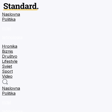
Naslovna
Politika
m:tel
tehnologija
Hronika
Biznis
Društvo
Lifestyle
Svijet
Sport
Video
Naslovna
Politika
m:tel
tehnologija