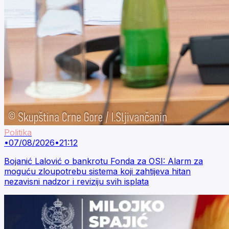
Politika
•
07/08/2026
•
21:12
Bojanić Lalović o bankrotu Fonda za OSI: Alarm za
moguću zloupotrebu sistema koji zahtijeva hitan
nezavisni nadzor i reviziju svih isplata