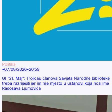
Politika
•
07/08/2026
•
20:59
GI “21. Maj”: Trojicau članova Savjeta Narodne biblioteke
treba razriješiti jer im nije mjesto u ustanovi koja nosi ime
Radosava Ljumovića