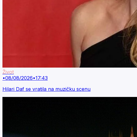
Život
•
08/08/2026
•
17:43
Hilari Daf se vratila na muzičku scenu