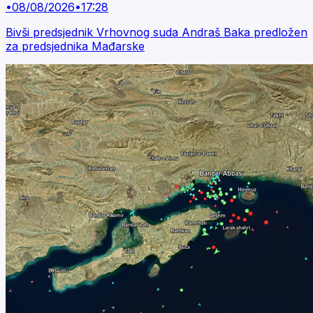
•
08/08/2026
•
17:28
Bivši predsjednik Vrhovnog suda Andraš Baka predložen
za predsjednika Mađarske