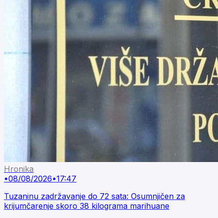
Hronika
•
08/08/2026
•
17:47
Tuzaninu zadržavanje do 72 sata: Osumnjičen za
krijumčarenje skoro 38 kilograma marihuane