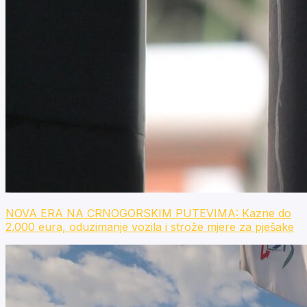
NOVA ERA NA CRNOGORSKIM PUTEVIMA: Kazne do
2.000 eura, oduzimanje vozila i strože mjere za pješake