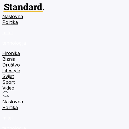
Naslovna
Politika
m:tel
tehnologija
Hronika
Biznis
Društvo
Lifestyle
Svijet
Sport
Video
Naslovna
Politika
m:tel
tehnologija