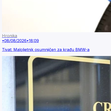
Hronika
•
08/08/2026
•
18:09
Tivat: Maloljetnik osumnjičen za krađu BMW-a