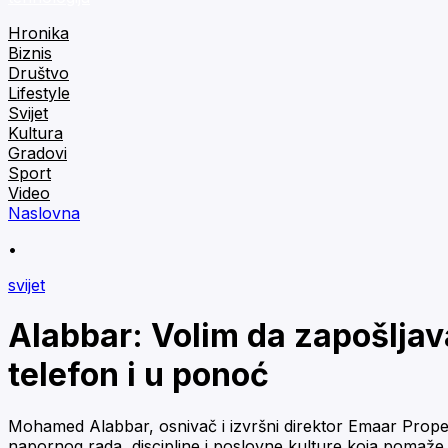
Hronika
Biznis
Društvo
Lifestyle
Svijet
Kultura
Gradovi
Sport
Video
Naslovna
•
svijet
Alabbar: Volim da zapošljava
telefon i u ponoć
Mohamed Alabbar, osnivač i izvršni direktor Emaar Properti
napornog rada, discipline i poslovne kulture koja pomaže