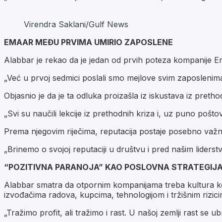
Virendra Saklani/Gulf News
EMAAR MEĐU PRVIMA UMIRIO ZAPOSLENE
Alabbar je rekao da je jedan od prvih poteza kompanije Em
„Već u prvoj sedmici poslali smo mejlove svim zaposlenima
Objasnio je da je ta odluka proizašla iz iskustava iz pre
„Svi su naučili lekcije iz prethodnih kriza i, uz puno poš
Prema njegovim riječima, reputacija postaje posebno važna
„Brinemo o svojoj reputaciji u društvu i pred našim lider
“POZITIVNA PARANOJA” KAO POSLOVNA STRATEGIJ
Alabbar smatra da otpornim kompanijama treba kultura koj
izvođačima radova, kupcima, tehnologijom i tržišnim rizici
„Tražimo profit, ali tražimo i rast. U našoj zemlji rast se u