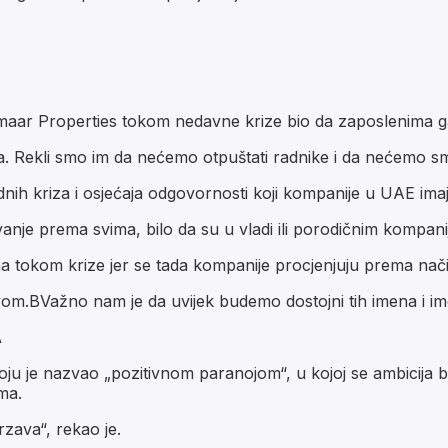
aar Properties tokom nedavne krize bio da zaposlenima gara
. Rekli smo im da nećemo otpuštati radnike i da nećemo sman
thodnih kriza i osjećaja odgovornosti koji kompanije u UAE 
tovanje prema svima, bilo da su u vladi ili porodičnim kompan
 tokom krize jer se tada kompanije procjenjuju prema načinu
stvom.BVažno nam je da uvijek budemo dostojni tih imena i i
A
u je nazvao „pozitivnom paranojom“, u kojoj se ambicija b
ma.
brzava“, rekao je.