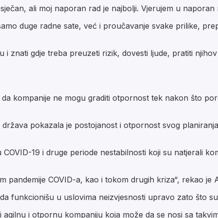
sječan, ali moj naporan rad je najbolji. Vjerujem u naporan 
amo duge radne sate, već i proučavanje svake prilike, pre
 znati gdje treba preuzeti rizik, dovesti ljude, pratiti njihov
da kompanije ne mogu graditi otpornost tek nakon što porem
 država pokazala je postojanost i otpornost svog planiranj
u COVID-19 i druge periode nestabilnosti koji su natjerali k
okom pandemije COVID-a, kao i tokom drugih kriza“, rekao je 
funkcionišu u uslovima neizvjesnosti upravo zato što su v
iti agilnu i otpornu kompaniju koja može da se nosi sa takvi