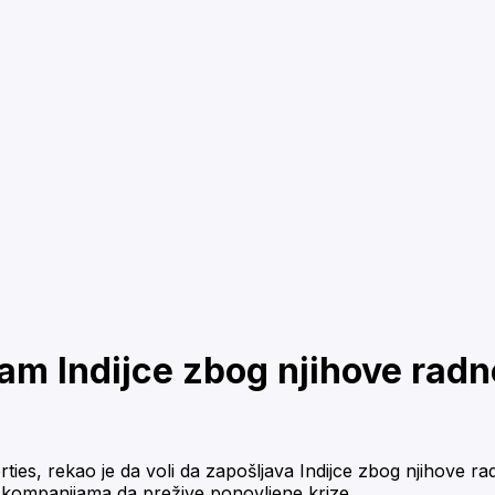
m Indijce zbog njihove radne 
es, rekao je da voli da zapošljava Indijce zbog njihove radn
 kompanijama da prežive ponovljene krize.