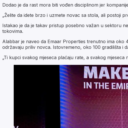
Dodao je da rast mora biti vođen disciplinom jer kompanije
„Želite da idete brzo i uzmete novac sa stola, ali postoji p
Istakao je da je takav pristup posebno važan u sektoru n
tokovima.
Alabbar je naveo da Emaar Properties trenutno ima oko 40.
održavaju priliv novca. Istovremeno, oko 100 gradilišta i d
„Ti kupci svakog mjeseca plaćaju rate, a svakog mjeseca n