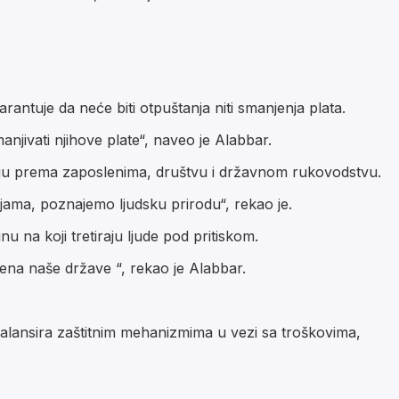
ntuje da neće biti otpuštanja niti smanjenja plata.
jivati njihove plate“, naveo je Alabbar.
imaju prema zaposlenima, društvu i državnom rukovodstvu.
ijama, poznajemo ljudsku prirodu“, rekao je.
 na koji tretiraju ljude pod pritiskom.
mena naše države “, rekao je Alabbar.
alansira zaštitnim mehanizmima u vezi sa troškovima,