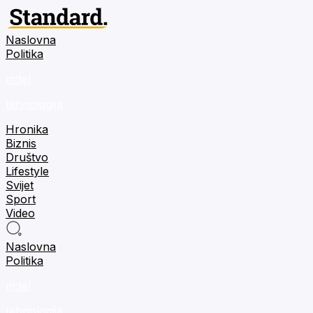
Naslovna
Politika
m:tel
tehnologija
Hronika
Biznis
Društvo
Lifestyle
Svijet
Sport
Video
Naslovna
Politika
m:tel
tehnologija