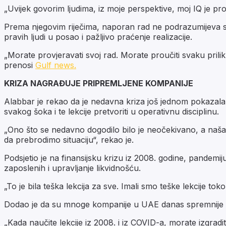
„Uvijek govorim ljudima, iz moje perspektive, moj IQ je pro
Prema njegovim riječima, naporan rad ne podrazumijeva s
pravih ljudi u posao i pažljivo praćenje realizacije.
„Morate provjeravati svoj rad. Morate proučiti svaku priliku i
prenosi
Gulf news.
KRIZA NAGRAĐUJE PRIPREMLJENE KOMPANIJE
Alabbar je rekao da je nedavna kriza još jednom pokazala 
svakog šoka i te lekcije pretvoriti u operativnu disciplinu.
„Ono što se nedavno dogodilo bilo je neočekivano, a naša
da prebrodimo situaciju“, rekao je.
Podsjetio je na finansijsku krizu iz 2008. godine, pandemij
zaposlenih i upravljanje likvidnošću.
„To je bila teška lekcija za sve. Imali smo teške lekcije t
Dodao je da su mnoge kompanije u UAE danas spremnije da 
„Kada naučite lekcije iz 2008. i iz COVID-a, morate izgrad