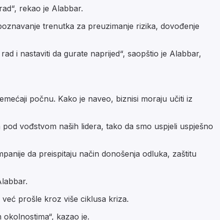
rad“, rekao je Alabbar.
poznavanje trenutka za preuzimanje rizika, dovođenje
 rad i nastaviti da gurate naprijed“, saopštio je Alabbar,
ećaji počnu. Kako je naveo, biznisi moraju učiti iz
a pod vođstvom naših lidera, tako da smo uspjeli uspješno
ompanije da preispitaju način donošenja odluka, zaštitu
Alabbar.
eć prošle kroz više ciklusa kriza.
m okolnostima“, kazao je.