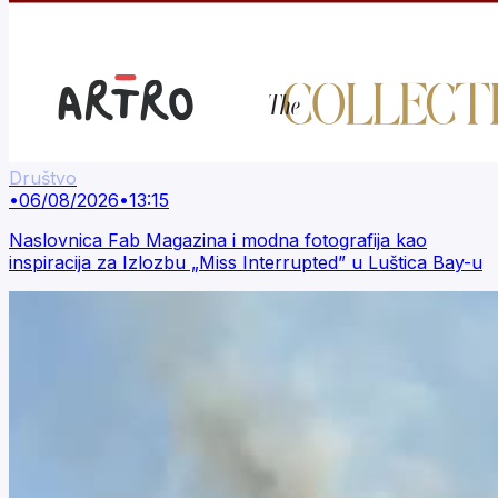
Društvo
•
06/08/2026
•
13:15
Naslovnica Fab Magazina i modna fotografija kao
inspiracija za Izlozbu „Miss Interrupted” u Luštica Bay-u