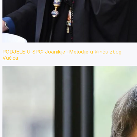
PODJELE U SPC: Joanikije i Metodije u klinču zbog
Vučića