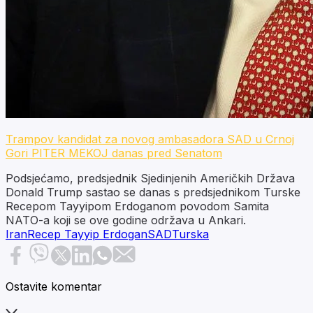
Trampov kandidat za novog ambasadora SAD u Crnoj
Gori PITER MEKOJ danas pred Senatom
Podsjećamo, predsjednik Sjedinjenih Američkih Država
Donald Trump sastao se danas s predsjednikom Turske
Recepom Tayyipom Erdoganom povodom Samita
NATO-a koji se ove godine održava u Ankari.
Iran
Recep Tayyip Erdogan
SAD
Turska
Ostavite komentar