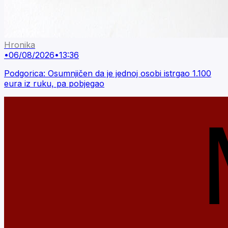
Hronika
•
06/08/2026
•
13:36
Podgorica: Osumnjičen da je jednoj osobi istrgao 1.100
eura iz ruku, pa pobjegao