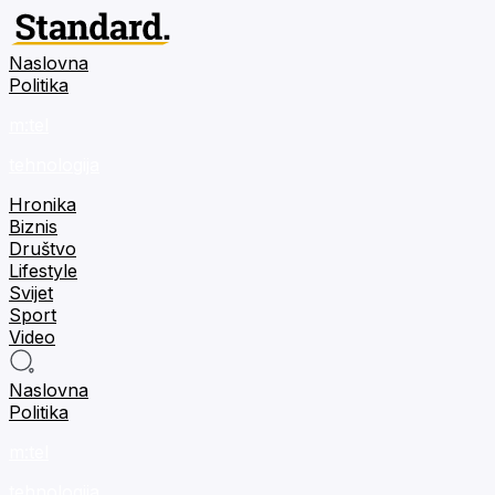
Naslovna
Politika
m:tel
tehnologija
Hronika
Biznis
Društvo
Lifestyle
Svijet
Sport
Video
Naslovna
Politika
m:tel
tehnologija