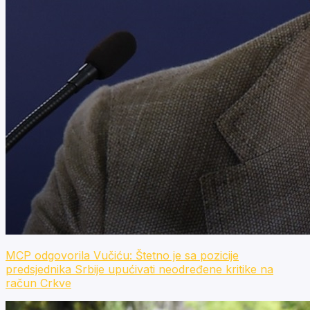
MCP odgovorila Vučiću: Štetno je sa pozicije
predsjednika Srbije upućivati neodređene kritike na
račun Crkve