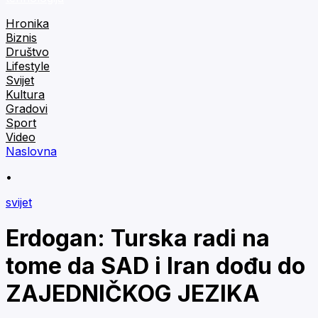
Hronika
Biznis
Društvo
Lifestyle
Svijet
Kultura
Gradovi
Sport
Video
Naslovna
•
svijet
Erdogan: Turska radi na
tome da SAD i Iran dođu do
ZAJEDNIČKOG JEZIKA