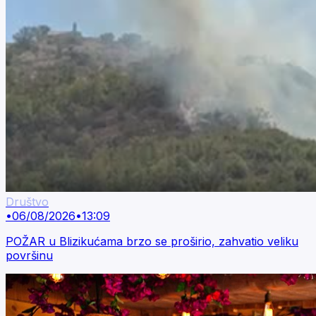
Društvo
•
06/08/2026
•
13:09
POŽAR u Blizikućama brzo se proširio, zahvatio veliku
površinu