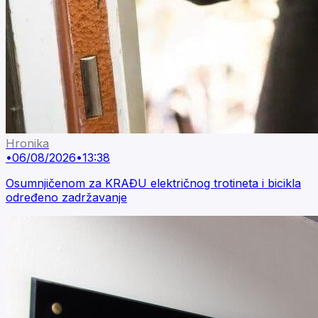
Hronika
•
06/08/2026
•
13:38
Osumnjičenom za KRAĐU električnog trotineta i bicikla
određeno zadržavanje