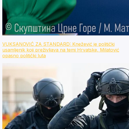
VUKSANOVIĆ ZA STANDARD: Knežević je politički
usamljenik koji preživljava na temi Hrvatske, Milatović
opasno politički luta