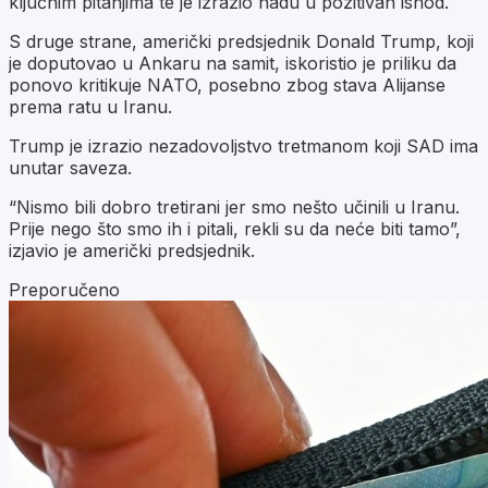
ključnim pitanjima te je izrazio nadu u pozitivan ishod.
S druge strane, američki predsjednik Donald Trump, koji
je doputovao u Ankaru na samit, iskoristio je priliku da
ponovo kritikuje NATO, posebno zbog stava Alijanse
prema ratu u Iranu.
Trump je izrazio nezadovoljstvo tretmanom koji SAD ima
unutar saveza.
“Nismo bili dobro tretirani jer smo nešto učinili u Iranu.
Prije nego što smo ih i pitali, rekli su da neće biti tamo”,
izjavio je američki predsjednik.
Preporučeno