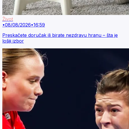
Život
•
08/08/2026
•
16:59
Preskačete doručak ili birate nezdravu hranu – šta je
lošiji izbor