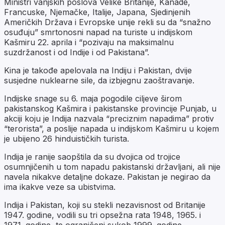
Ministri vanjskih poslova Velike Britanije, Kanade,
Francuske, Njemačke, Italije, Japana, Sjedinjenih
Američkih Država i Evropske unije rekli su da “snažno
osuđuju” smrtonosni napad na turiste u indijskom
Kašmiru 22. aprila i “pozivaju na maksimalnu
suzdržanost i od Indije i od Pakistana”.
Kina je takođe apelovala na Indiju i Pakistan, dvije
susjedne nuklearne sile, da izbjegnu zaoštravanje.
Indijske snage su 6. maja pogodile ciljeve širom
pakistanskog Kašmira i pakistanske provincije Punjab, u
akciji koju je Indija nazvala “preciznim napadima” protiv
“terorista”, a poslije napada u indijskom Kašmiru u kojem
je ubijeno 26 hinduističkih turista.
Indija je ranije saopštila da su dvojica od trojice
osumnjičenih u tom napadu pakistanski državljani, ali nije
navela nikakve detaljne dokaze. Pakistan je negirao da
ima ikakve veze sa ubistvima.
Indija i Pakistan, koji su stekli nezavisnost od Britanije
1947. godine, vodili su tri opsežna rata 1948, 1965. i
1971. godine, te ograničeni sukob 1999. godine.