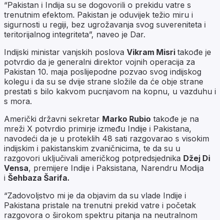
“Pakistan i Indija su se dogovorili o prekidu vatre s
trenutnim efektom. Pakistan je oduvijek težio miru i
sigurnosti u regiji, bez ugrožavanja svog suvereniteta i
teritorijalnog integriteta”, naveo je Dar.
Indijski ministar vanjskih poslova
Vikram Misri
takođe je
potvrdio da je generalni direktor vojnih operacija za
Pakistan 10. maja poslijepodne pozvao svog indijskog
kolegu i da su se dvije strane složile da će obje strane
prestati s bilo kakvom pucnjavom na kopnu, u vazduhu i
s mora.
Američki državni sekretar
Marko Rubio
takođe je na
mreži X potvrdio primirje između Indije i Pakistana,
navodeći da je u proteklih 48 sati razgovarao s visokim
indijskim i pakistanskim zvaničnicima, te da su u
razgovori uključivali američkog potpredsjednika
Džej Di
Vensa
, premijere Indije i Paksistana, Narendru Modija
i
Šehbaza Šarifa.
“Zadovoljstvo mi je da objavim da su vlade Indije i
Pakistana pristale na trenutni prekid vatre i početak
razgovora o širokom spektru pitanja na neutralnom