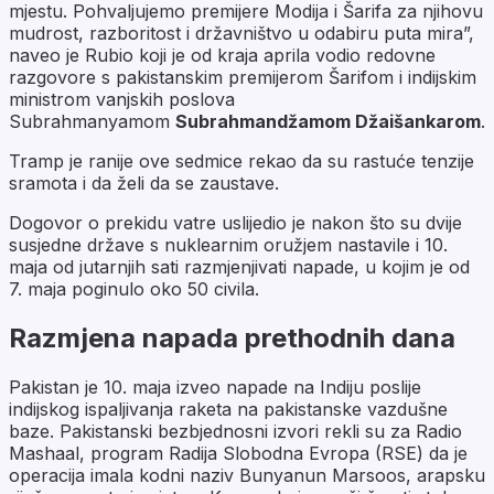
mjestu. Pohvaljujemo premijere Modija i Šarifa za njihovu
mudrost, razboritost i državništvo u odabiru puta mira”,
naveo je Rubio koji je od kraja aprila vodio redovne
razgovore s pakistanskim premijerom Šarifom i indijskim
ministrom vanjskih poslova
Subrahmanyamom
Subrahmandžamom Džaišankarom
.
Tramp je ranije ove sedmice rekao da su rastuće tenzije
sramota i da želi da se zaustave.
Dogovor o prekidu vatre uslijedio je nakon što su dvije
susjedne države s nuklearnim oružjem nastavile i 10.
maja od jutarnjih sati razmjenjivati napade, u kojim je od
7. maja poginulo oko 50 civila.
Razmjena napada prethodnih dana
Pakistan je 10. maja izveo napade na Indiju poslije
indijskog ispaljivanja raketa na pakistanske vazdušne
baze. Pakistanski bezbjednosni izvori rekli su za Radio
Mashaal, program Radija Slobodna Evropa (RSE) da je
operacija imala kodni naziv Bunyanun Marsoos, arapsku