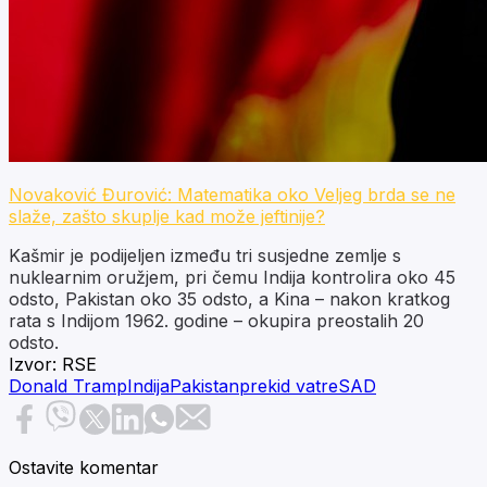
Novaković Đurović: Matematika oko Veljeg brda se ne
slaže, zašto skuplje kad može jeftinije?
Kašmir je podijeljen između tri susjedne zemlje s
nuklearnim oružjem, pri čemu Indija kontrolira oko 45
odsto, Pakistan oko 35 odsto, a Kina – nakon kratkog
rata s Indijom 1962. godine – okupira preostalih 20
odsto.
Izvor:
RSE
Donald Tramp
Indija
Pakistan
prekid vatre
SAD
Ostavite komentar