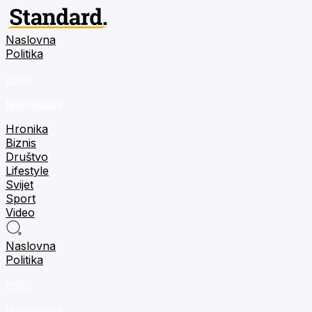
Naslovna
Politika
m:tel
tehnologija
Hronika
Biznis
Društvo
Lifestyle
Svijet
Sport
Video
Naslovna
Politika
m:tel
tehnologija