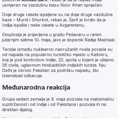
usmjeren na vazdušnu bazu Noor Khan spriječen.
Dvije druge rakete ispaljene su na dvije druge vazdušne
baze – Murid i Shorkot, rekao je. Šarif je tvrdio da je
Indija ispalila i neke rakete u Avganistanu.
Eksplozija je prijavljena u gradu Pešavaru u ranim
jutarnjim satima 10. maja, javo je dopisnik Radija Mashaal.
Tenzije između nuklearno naoružanih rivala porasle su
od napada na popularno turističko mjesto u Kašmiru,
koji je pod kontrolom Indije, 22. aprila u kojem je ubijeno
26 civila, uglavnom hinduističkih indijskih turista. Nju
Delhi je okrivio Pakistan za podršku napadu, što
Islamabad odbacuje.
Međunarodna reakcija
Grupa sedam zemalja je 9. maja pozvala na maksimalnu
suzdržanost i od Indije i od Pakistana i pozvala ih na
direktan dijalog.