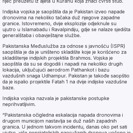
riječ preuzetu iz ajeta u Kuranu koja znači čvrsti stub.
Indijska vojska je saopštila da je Pakistan izveo napade
dronovima na nekoliko tačaka duž njegove zapadne
granice. Istovremeno, dvije eksplozije odjeknule su
ujutro u Islamabadu i Ravalpindiju, gdje se nalaze sjedišta
generalštaba i obavještajne službe.
Pakistanska Međuslužba za odnose s javnošću (ISPR)
saopštila je da je uništeno skladište koje je korišćeno za
skladištenje indijskih projektila Brahmos. Vojska je
saopštila da su se dogodili i napadi na nekoliko drugih
lokacija, uključujući aerodrom Pathankot i bazu
vazdušnih snaga Udhampur. Pakistan je takođe saopštio
da je ispalio projektile Fatah 1 na dvije indijske vazdušne
baze.
Indijska vojska nazvala je pakistanske postupke
neprihvatljivim.
“Pakistanska očigledna eskalacija napada dronovima i
drugom municijom nastavlja se duž naših zapadnih
granica. U jednom takvom incidentu, danas oko pet sati
ujutro, više neprijateljskih naoružanih dronova uočeno je