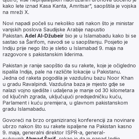
kako lete iznad Kasa Kanta, Amritsar”, saopštila je vojska
na mreži X.
Novi napadi počeli su nekoliko sati nakon što je ministar
vanjskih poslova Saudijske Arabije napustio
Pakistan.
Adel Al-Džubeir
bio je u Islamabadu kako bi se
sastao sa Šarifom, navodi se u saopštenju. Posjetio je
Indiju prije nego što je sletio u Islamabad 9. maja na
razgovore s pakistanskim liderima.
Pakistan je ranije saopštio da su rakete, koje je očigledno
ispalila Indija, pale na različite lokacije u Pakistanu.
Jedna od raketa pogodila je vazdušnu bazu Noor Khan
u gradu Ravalpindi. Vazdušna baza je mjesto gdje se
nalazi vojno sjedište i udaljena je manje od 30 kilometara
od ključnih zgrada, uključujući predsjedničku kuću,
Parlament i kuću premijera, u glavnom pakistanskom
gradu Islamabadu.
Govoreći na brzo organiziranoj konferenciji za novinare
ubrzo nakon što su rakete ispaljene na Pakistan kasno
9. maja, generalni direktor ISPR-a, general-
pukovnik
Ahmad Šarif
, rekao je da je napad Indije