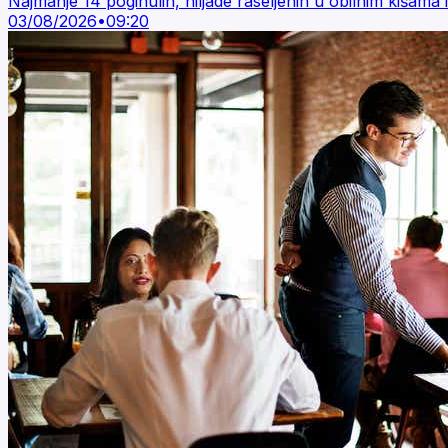
Najmanje 14 poginulih, hiljade raseljenih u obilnim kišama
03/08/2026
•
09:20