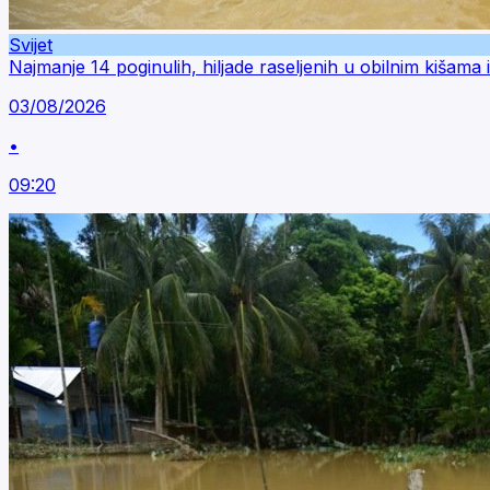
Svijet
Najmanje 14 poginulih, hiljade raseljenih u obilnim kišama
03/08/2026
•
09:20