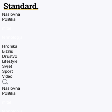
Naslovna
Politika
m:tel
tehnologija
Hronika
Biznis
Društvo
Lifestyle
Svijet
Sport
Video
Naslovna
Politika
m:tel
tehnologija