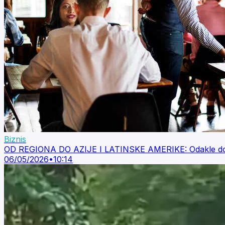
Biznis
OD REGIONA DO AZIJE I LATINSKE AMERIKE: Odakle dolazi
06/05/2026
•
10:14