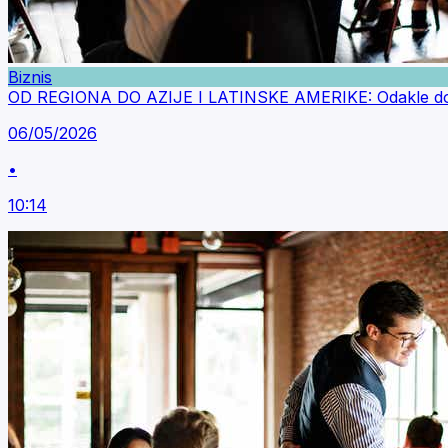
Biznis
OD REGIONA DO AZIJE I LATINSKE AMERIKE: Odakle dolazi
06/05/2026
•
10:14