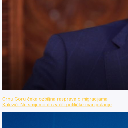
Crnu Goru čeka ozbiljna rasprava o migracijama,
Kalezić: Ne smijemo dozvoliti političke manipulacije