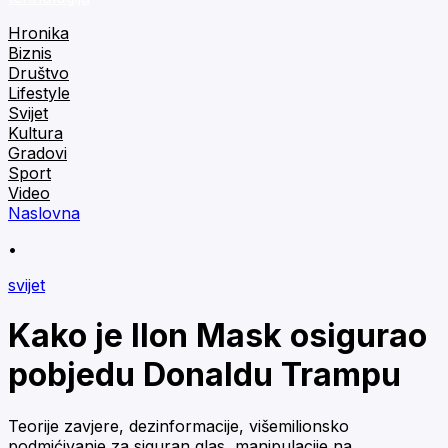
Hronika
Biznis
Društvo
Lifestyle
Svijet
Kultura
Gradovi
Sport
Video
Naslovna
•
svijet
Kako je Ilon Mask osigurao
pobjedu Donaldu Trampu
Teorije zavjere, dezinformacije, višemilionsko
podmićivanje za siguran glas, manipulacije na