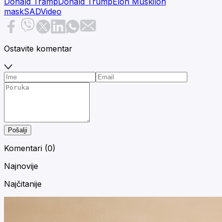
Donald Tramp
Donald Trump
Elon Musk
ilon
mask
SAD
Video
Ostavite komentar
Pošalji
Komentari (
0
)
Najnovije
Najčitanije