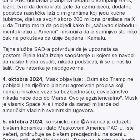
da je ABC dostavila pitanja za debatu u kampanji Haris,
lažno tvrdi da demokrate žele da uzmu djecu, dodatno
podstiče rasističke laži o imigrantima koji jedu kućne
ljubimce, dijeli sa svojih skoro 200 miliona pratilaca na X-
u da Trump mora da pobijedi kako bi „sačuvao slobodu i
meritokratiju u Americi“ i insinuira da je sumnjivo što niko
čak ne pokušava da ubije Bajdena i Kamalu.
Tajna služba SAD-a potvrđuje da je upoznata sa
postom. Bijela kuća izdaje saopštenje u kojem se navodi
da nasilje treba osuditi, nikada podsticati, ili se o nasilju
šaliti. Ova retorika je neodgovorna.
4. oktobra
2024
, Mask objavljuje: „Osim ako Tramp ne
pobijedi i ne riješimo planinu agresivnih propisa koji
nemaju nikakve veze sa bezbjednošću, čovječanstvo
nikada neće doći do Marsa. Ovo je egzistencijalno“. Musk
je vlasnik Space X-a i može da zaradi milijarde od
američkih vladinih svemirskih ugovora.
5. oktobra 2024
, korisničko ime
@America
je oduzeto
bivšem korisniku i dato Maskovom America PAC-u. Iste
večeri, pridružuje se bivšem predsjedniku na sceni u