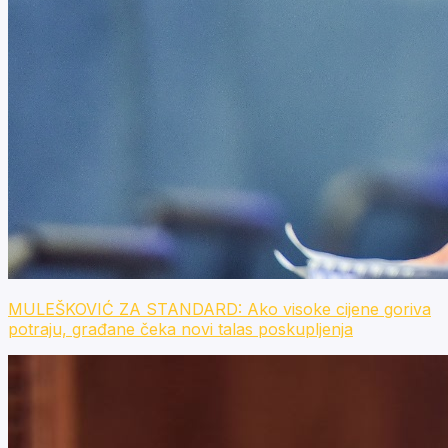
MULEŠKOVIĆ ZA STANDARD: Ako visoke cijene goriva
potraju, građane čeka novi talas poskupljenja