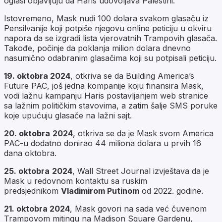
oglasi objavljuju da Haris udovoljava Palestini.
Istovremeno, Mask nudi 100 dolara svakom glasaču iz
Pensilvanije koji potpiše njegovu online peticiju u okviru
napora da se izgradi lista vjerovatnih Trampovih glasača.
Takođe, počinje da poklanja milion dolara dnevno
nasumično odabranim glasačima koji su potpisali peticiju.
19. oktobra 2024
, otkriva se da
Building America’s
Future PAC
, još jedna kompanije koju finansira Mask,
vodi lažnu kampanju Haris postavljanjem web stranice
sa lažnim političkim stavovima, a zatim šalje SMS poruke
koje upućuju glasače na lažni sajt.
20. oktobra
2024
, otkriva se da je Mask svom America
PAC-u dodatno donirao 44 miliona dolara u prvih 16
dana oktobra.
25. oktobra
2024
, Wall Street Journal izvještava da je
Mask u redovnom kontaktu sa ruskim
predsjednikom
Vladimirom Putinom
od 2022. godine.
21. oktobra 2024
, Mask govori na sada već čuvenom
Trampovom mitingu na Madison Square Gardenu,