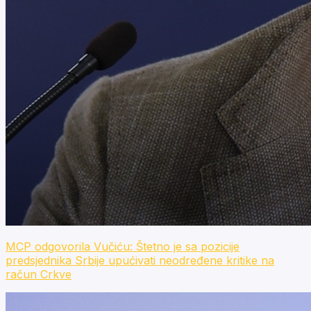
MCP odgovorila Vučiću: Štetno je sa pozicije
predsjednika Srbije upućivati neodređene kritike na
račun Crkve