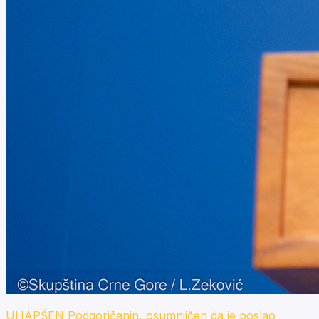
UHAPŠEN Podgoričanin, osumnjičen da je poslao