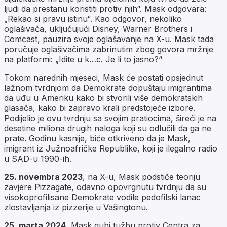
ljudi da prestanu koristiti protiv njih“. Mask odgovara:
„Rekao si pravu istinu“. Kao odgovor, nekoliko
oglašivača, uključujući Disney, Warner Brothers i
Comcast, pauzira svoje oglašavanje na X-u. Mask tada
poručuje oglašivačima zabrinutim zbog govora mržnje
na platformi: „Idite u k…c. Je li to jasno?“
Tokom narednih mjeseci, Mask će postati opsjednut
lažnom tvrdnjom da Demokrate dopuštaju imigrantima
da uđu u Ameriku kako bi stvorili više demokratskih
glasača, kako bi zapravo krali predstojeće izbore.
Podijelio je ovu tvrdnju sa svojim pratiocima, šireći je na
desetine miliona drugih naloga koji su odlučili da ga ne
prate. Godinu kasnije, biće otkriveno da je Mask,
imigrant iz Južnoafričke Republike, koji je ilegalno radio
u SAD-u 1990-ih.
25. novembra 2023
, na X-u, Mask podstiče teoriju
zavjere
Pizzagate
, odavno opovrgnutu tvrdnju da su
visokoprofilisane Demokrate vodile pedofilski lanac
zlostavljanja iz pizzerije u Vašingtonu.
25. marta 2024
, Mask gubi tužbu protiv Centra za