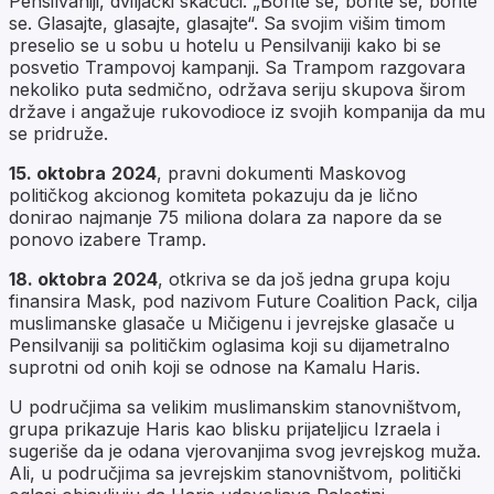
Pensilvaniji, dviljački skačući. „Borite se, borite se, borite
se. Glasajte, glasajte, glasajte“. Sa svojim višim timom
preselio se u sobu u hotelu u Pensilvaniji kako bi se
posvetio Trampovoj kampanji. Sa Trampom razgovara
nekoliko puta sedmično, održava seriju skupova širom
države i angažuje rukovodioce iz svojih kompanija da mu
se pridruže.
15. oktobra
2024
, pravni dokumenti Maskovog
političkog akcionog komiteta pokazuju da je lično
donirao najmanje 75 miliona dolara za napore da se
ponovo izabere Tramp.
18. oktobra
2024
, otkriva se da još jedna grupa koju
finansira Mask, pod nazivom
Future Coalition Pack
, cilja
muslimanske glasače u Mičigenu i jevrejske glasače u
Pensilvaniji sa političkim oglasima koji su dijametralno
suprotni od onih koji se odnose na Kamalu Haris.
U područjima sa velikim muslimanskim stanovništvom,
grupa prikazuje Haris kao blisku prijateljicu Izraela i
sugeriše da je odana vjerovanjima svog jevrejskog muža.
Ali, u područjima sa jevrejskim stanovništvom, politički