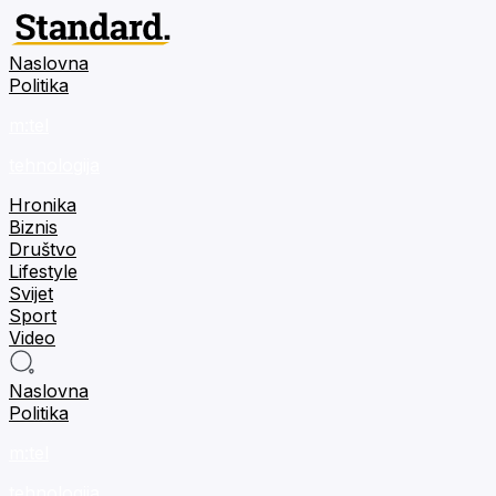
Naslovna
Politika
m:tel
tehnologija
Hronika
Biznis
Društvo
Lifestyle
Svijet
Sport
Video
Naslovna
Politika
m:tel
tehnologija