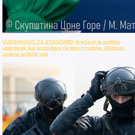
VUKSANOVIĆ ZA STANDARD: Knežević je politički
usamljenik koji preživljava na temi Hrvatske, Milatović
opasno politički luta