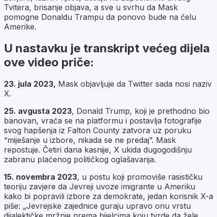
Tvitera, brisanje objava, a sve u svrhu da Mask
pomogne Donaldu Trampu da ponovo bude na čelu
Amerike.
U nastavku je transkript većeg dijela
ove video priče:
23. jula 2023,
Mask objavljuje da Twitter sada nosi naziv
X.
25. avgusta 2023
, Donald Trump, koji je prethodno bio
banovan, vraća se na platformu i postavlja fotografije
svog hapšenja iz Falton County zatvora uz poruku
“miješanje u izbore, nikada se ne predaj”. Mask
repostuje. Četiri dana kasnije, X ukida dugogodišnju
zabranu plaćenog političkog oglašavanja.
15. novembra 2023
, u postu koji promoviše rasističku
teoriju zavjere da Jevreji uvoze imigrante u Ameriku
kako bi popravili izbore za demokrate, jedan korisnik X-a
piše: „Jevrejske zajednice guraju upravo onu vrstu
dijalektičke mržnje prema bijelcima koju tvrde da žele