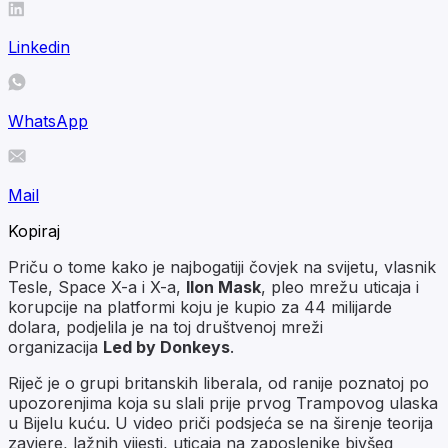
Linkedin
WhatsApp
Mail
Kopiraj
Priču o tome kako je najbogatiji čovjek na svijetu, vlasnik
Tesle, Space X-a i X-a,
Ilon Mask
, pleo mrežu uticaja i
korupcije na platformi koju je kupio za 44 milijarde
dolara, podjelila je na toj društvenoj mreži
organizacija
Led by Donkeys
.
Riječ je o grupi britanskih liberala, od ranije poznatoj po
upozorenjima koja su slali prije prvog Trampovog ulaska
u Bijelu kuću. U video priči podsjeća se na širenje teorija
zavjere, lažnih vijesti, uticaja na zaposlenike bivšeg