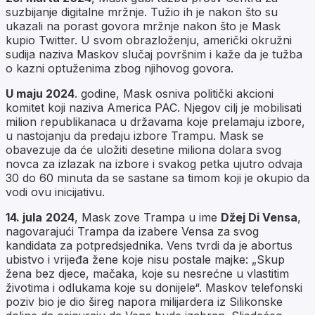
suzbijanje digitalne mržnje. Tužio ih je nakon što su
ukazali na porast govora mržnje nakon što je Mask
kupio Twitter. U svom obrazloženju, američki okružni
sudija naziva Maskov slučaj površnim i kaže da je tužba
o kazni optuženima zbog njihovog govora.
U maju 2024
. godine, Mask osniva politički akcioni
komitet koji naziva America PAC. Njegov cilj je mobilisati
milion republikanaca u državama koje prelamaju izbore,
u nastojanju da predaju izbore Trampu. Mask se
obavezuje da će uložiti desetine miliona dolara svog
novca za izlazak na izbore i svakog petka ujutro odvaja
30 do 60 minuta da se sastane sa timom koji je okupio da
vodi ovu inicijativu.
14. jula
2024
, Mask zove Trampa u ime
Džej Di Vensa
,
nagovarajući Trampa da izabere Vensa za svog
kandidata za potpredsjednika. Vens tvrdi da je abortus
ubistvo i vrijeđa žene koje nisu postale majke: „Skup
žena bez djece, mačaka, koje su nesrećne u vlastitim
životima i odlukama koje su donijele“. Maskov telefonski
poziv bio je dio šireg napora milijardera iz Silikonske