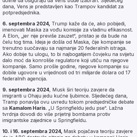
doline da osiguraju da Vens bude izabran. Sljedećeg
dana, Vens je predstavljen kao Trampov kandidat za
potpredsjednika.
6. septembra 2024,
Trump kaže da će, ako pobijedi,
imenovati Maska za vođu komisije za vladinu efikasnost.
A Elon, „jer nije previše zauzet“, pristao je da bude na
čelu tog tima. Ideja je došla od Maska, čije kompanije se
trenutno suočavaju sa najmanje 20 federalnih istraga.
Ako dobije tu ulogu, to bi najbogatijem čovjeku na svijetu
dalo moć da konroliše regulatore koji utiču na njegove
kompanije. Samo prošle godine, njegove kompanije su
dobile ugovore u vrijednosti od tri milijarde dolara od 17
federalnih agencija.
9. septembra
2024
, Musk širi teoriju zavjere da
imigranti u Ohaju jedu kućne ljubimce. Sljedećeg dana,
Tramp ponavlja ovu uvredu tokom predsjedničke debate
sa
Kamalom Haris
. „U Springfieldu jedu pse“. Lažna
tvrdnja dovodi do više prijetnji bombama protiv
imigrantske zajednice u Springfieldu.
10. i 16. septembra 2024,
Mask pojačava teoriju zavjere