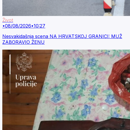
Život
•
08/08/2026
•
10:27
Nesvakidašnja scena NA HRVATSKOJ GRANICI: MUŽ
ZABORAVIO ŽENU