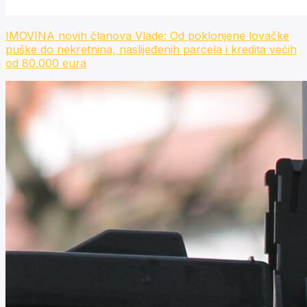
IMOVINA novih članova Vlade: Od poklonjene lovačke
puške do nekretnina, naslijeđenih parcela i kredita većih
od 80.000 eura