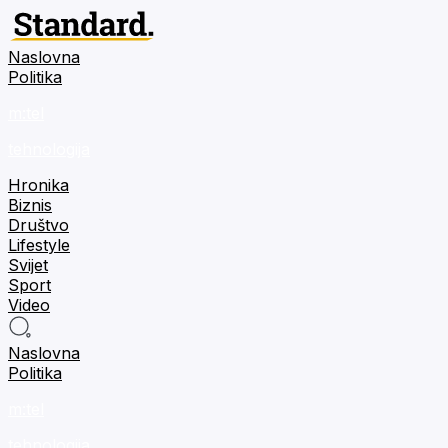
Naslovna
Politika
m:tel
tehnologija
Hronika
Biznis
Društvo
Lifestyle
Svijet
Sport
Video
Naslovna
Politika
m:tel
tehnologija