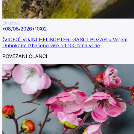
Društvo
•
08/08/2026
•
10:02
(VIDEO) VOJNI HELIKOPTERI GASILI POŽAR u Veljem
Dubokom: Izbačeno više od 100 tona vode
POVEZANI ČLANCI