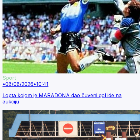
Sport
•
08/08/2026
•
10:41
Lopta kojom je MARADONA dao čuveni gol ide na
aukciju