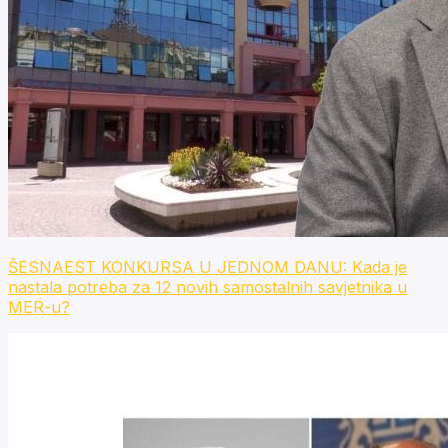
ŠESNAEST KONKURSA U JEDNOM DANU: Kada je
nastala potreba za 12 novih samostalnih savjetnika u
MER-u?