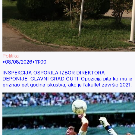
Politika
•
08/08/2026
•
11:00
INSPEKCIJA OSPORILA IZBOR DIREKTORA
DEPONIJE, GLAVNI GRAD ĆUTI: Opozicija pita ko mu je
priznao pet godina iskustva, ako je fakultet završio 2021.