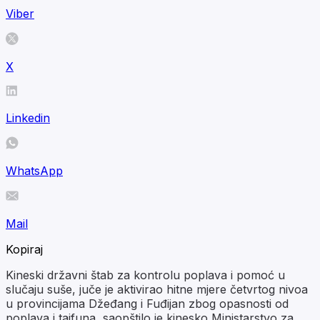
Viber
X
Linkedin
WhatsApp
Mail
Kopiraj
Kineski državni štab za kontrolu poplava i pomoć u
slučaju suše, juče je aktivirao hitne mjere četvrtog nivoa
u provincijama Džeđang i Fuđijan zbog opasnosti od
poplava i tajfuna, saopštilo je kinesko Ministarstvo za