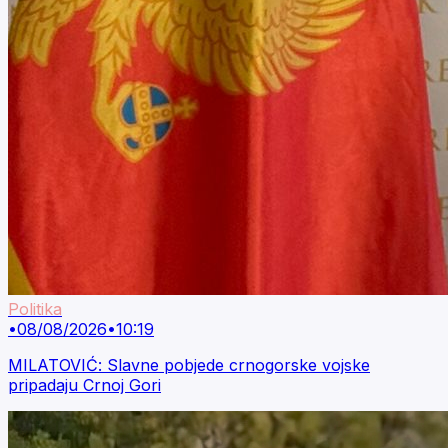
Politika
•
08/08/2026
•
10:19
MILATOVIĆ: Slavne pobjede crnogorske vojske
pripadaju Crnoj Gori