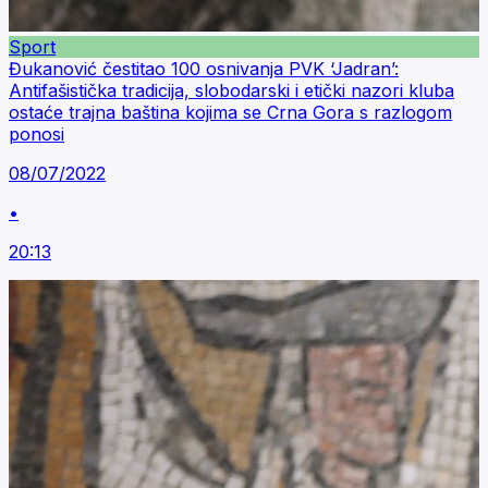
Sport
Đukanović čestitao 100 osnivanja PVK ‘Jadran’:
Antifašistička tradicija, slobodarski i etički nazori kluba
ostaće trajna baština kojima se Crna Gora s razlogom
ponosi
08/07/2022
•
20:13