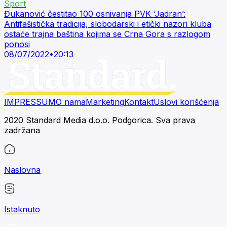
Sport
Đukanović čestitao 100 osnivanja PVK ‘Jadran’:
Antifašistička tradicija, slobodarski i etički nazori kluba
ostaće trajna baština kojima se Crna Gora s razlogom
ponosi
08/07/2022
•
20:13
IMPRESSUM
O nama
Marketing
Kontakt
Uslovi korišćenja
2020 Standard Media d.o.o. Podgorica. Sva prava
zadržana
Naslovna
Istaknuto