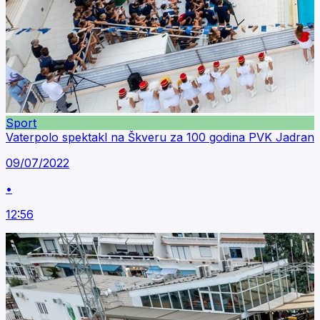
Sport
Vaterpolo spektakl na Škveru za 100 godina PVK Jadran
09/07/2022
•
12:56