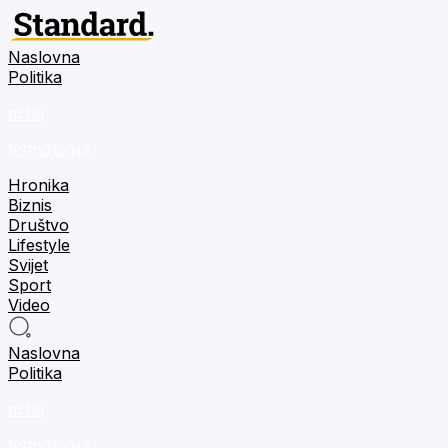
Naslovna
Politika
m:tel
tehnologija
Hronika
Biznis
Društvo
Lifestyle
Svijet
Sport
Video
Naslovna
Politika
m:tel
tehnologija