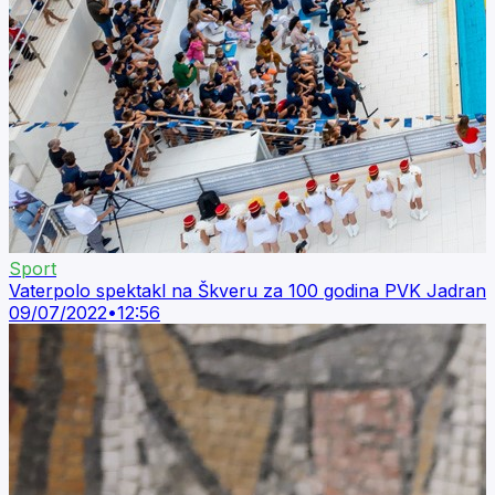
Sport
Vaterpolo spektakl na Škveru za 100 godina PVK Jadran
09/07/2022
•
12:56