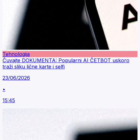
Tehnologija
Čuvajte DOKUMENTA: Popularni AI ČETBOT uskoro
traži sliku lične karte i selfi
23/06/2026
•
15:45