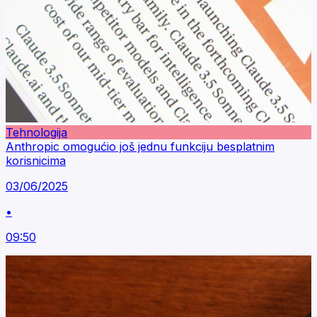
Tehnologija
Anthropic omogućio još jednu funkciju besplatnim
korisnicima
03/06/2025
•
09:50