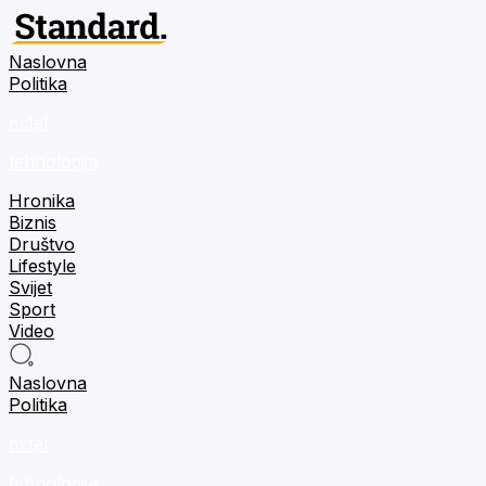
Naslovna
Politika
m:tel
tehnologija
Hronika
Biznis
Društvo
Lifestyle
Svijet
Sport
Video
Naslovna
Politika
m:tel
tehnologija