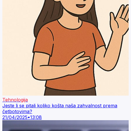
Tehnologija
Jeste li se pitali koliko košta naša zahvalnost prema
četbotovima?
21/04/2025
•
13:08