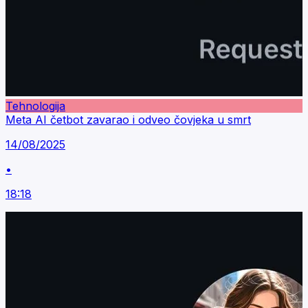
Tehnologija
Meta AI četbot zavarao i odveo čovjeka u smrt
14/08/2025
•
18:18