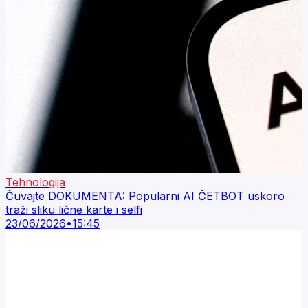
Tehnologija
Čuvajte DOKUMENTA: Popularni AI ČETBOT uskoro
traži sliku lične karte i selfi
23/06/2026
•
15:45