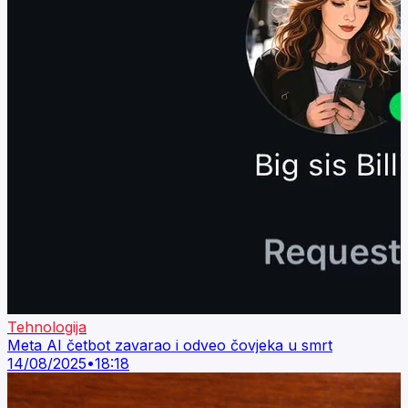
Tehnologija
Meta AI četbot zavarao i odveo čovjeka u smrt
14/08/2025
•
18:18