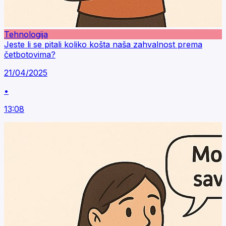
Tehnologija
Jeste li se pitali koliko košta naša zahvalnost prema
četbotovima?
21/04/2025
•
13:08