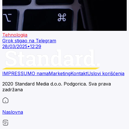
Tehnologija
Grok stigao na Telegram
28/03/2025
•
12:29
IMPRESSUM
O nama
Marketing
Kontakt
Uslovi korišćenja
2020 Standard Media d.o.o. Podgorica. Sva prava
zadržana
Naslovna